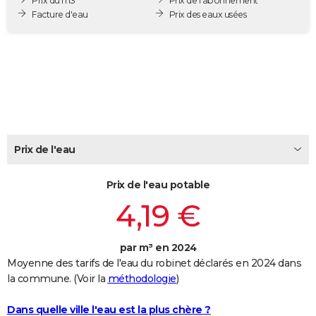
Prix du m3
Prix de l'abonnement
City break
Voyage de noces
Climat
Destinations
Voyage nature
Forum
+
Facture d'eau
Prix des eaux usées
PHOTO
GUIDES D'ACHAT
BONS PLANS
CARTE DE VOEUX
Carte Bonne année
Carte Pâques
Carte de Noël
Carte Saint-Valentin
Carte d'anniversaire
DICTIONNAIRE
Prix de l'eau
Biographies
Expressions
Dictionnaire
Citations
Proverbes
PROGRAMME TV
Prix de l'eau potable
COPAINS D'AVANT
4,19 €
Se connecter
Collèges
Universités
Service militaire
S'inscrire
Lycées
Primaires
Entreprises
Avis de recherche
AVIS DE DÉCÈS
FORUM
par m³ en 2024
Moyenne des tarifs de l'eau du robinet déclarés en 2024 dans
Lifestyle
Sport
Television
Cinema
Bricolage
Culture
Auto
Voyage
la commune. (Voir la
méthodologie
)
Dans quelle ville l'eau est la plus chère ?