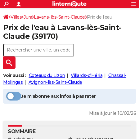
ACTUALITÉS
Connexion
S'inscrire
Villes
Jura
Lavans-lès-Saint-Claude
Prix de l'eau
Rechercher
Société
Education
Villes
Politique
Faits Divers
Monde
+
SPORT
Prix de l'eau à
Lavans-lès-Saint-
Football
Cyclisme
Forum
Coupe du monde 2026
Tennis
Rugby
CULTURE
Claude
(39170)
TNT
Cinéma
Musique
Programme TV
Streaming
Sorties cinéma
+
FINANCE
Impôts
Immobilier
Banque
Crédit
Retraite
Epargne
Risques naturels par ville
Assurance
AUTO
Réserver un essai
Berlines
Forum auto
Essais
Citadines
SUV
+
HIGH-TECH
Voir aussi :
Coteaux du Lizon
Villards-d'Héria
Chassal-
Meilleur smartphone
Ordinateurs
Guide high-tech
Mobiles
Internet
Jeux vidéo
+
Molinges
Avignon-lès-Saint-Claude
BRICOLAGE
Aménagement intérieur
Cuisine
Jardinage
+
Forum
Extérieur
Salle de bains
Rangement
WEEK-END
Je m'abonne aux infos à pas rater
Escapades
Expositions
Week-end nature
Guides de France
Patrimoine
Musées
+
LIFESTYLE
Mise à jour le 10/02/26
Bien-être
Mode
+
Art de vivre
Loisirs
Modes de vie
SANTE
SOMMAIRE
Guide de la santé
Médicaments
+
Alimentation
Maladies
Sommeil
VOYAGE