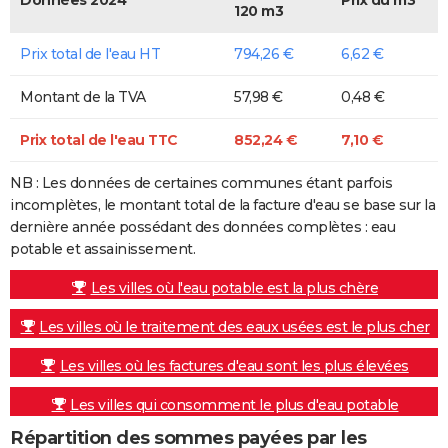
120 m3
Prix total de l'eau HT
794,26 €
6,62 €
Montant de la TVA
57,98 €
0,48 €
Prix total de l'eau TTC
852,24 €
7,10 €
NB : Les données de certaines communes étant parfois
incomplètes, le montant total de la facture d'eau se base sur la
dernière année possédant des données complètes : eau
potable et assainissement.
Les villes où l'eau potable est la plus chère
Les villes où le traitement des eaux usées est le plus cher
Les villes où les factures d'eau sont les plus élevées
Les villes qui consomment le plus d'eau potable
Répartition des sommes payées par les