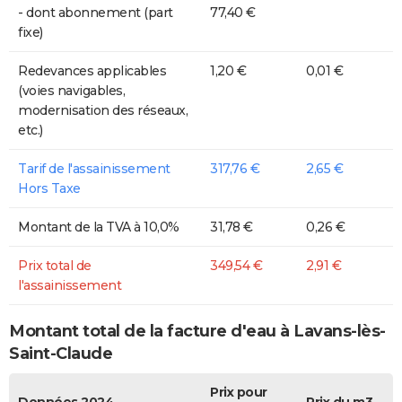
- dont abonnement (part
77,40 €
fixe)
Redevances applicables
1,20 €
0,01 €
(voies navigables,
modernisation des réseaux,
etc.)
Tarif de l'assainissement
317,76 €
2,65 €
Hors Taxe
Montant de la TVA à 10,0%
31,78 €
0,26 €
Prix total de
349,54 €
2,91 €
l'assainissement
Montant total de la facture d'eau à Lavans-lès-
Saint-Claude
Prix pour
Données 2024
Prix du m3