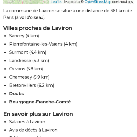
Leaflet
|
Map data ©
OpenStreetMap
contributors
La commune de Laviron se situe à une distance de 361 km de
Paris (à vol d'oiseau).
Villes proches de Laviron
Sancey
(4 km)
Pierrefontaine-les-Varans
(4 km)
Surmont
(4.4 km)
Landresse
(5.3 km)
Ouvans
(5.8 km)
Chamesey
(5.9 km)
Bretonvillers
(6.2 km)
Doubs
Bourgogne-Franche-Comté
En savoir plus sur Laviron
Salaires à Laviron
Avis de décès à Laviron