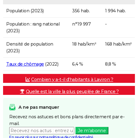
Population (2023)
356 hab.
1 994 hab.
Population : rang national
n°19 997
-
(2023)
Densité de population
18 hab/km²
168 hab/km²
(2023)
Taux de chômage
(2022)
6,4 %
8,8 %
Combien y a-t-il d'habitants à Laviron ?
Quelle est la ville la plus peuplée de France ?
A ne pas manquer
Recevez nos astuces et bons plans directement par e-
mail.
Je m'abonne
En savoir plus sur notre politique de confidentialité