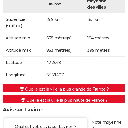
Moyenne
Laviron
des villes
Superficie
19,9 km²
18,1 km²
(surface)
Altitude min.
658 mètre(s)
194 mètres
Altitude max.
853 mètre(s)
395 mètres
Latitude
47.2548
-
Longitude
6.559407
-
Quelle est la ville la plus grande de France ?
Quelle est la ville la plus haute de France ?
Avis sur Laviron
Note moyenne :
Quel est votre avis sur Laviron ?