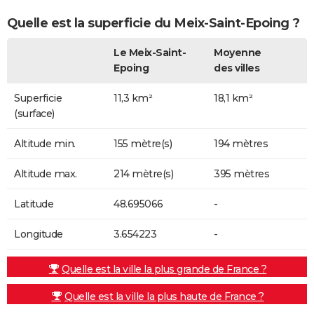
Quelle est la superficie du Meix-Saint-Epoing ?
Le Meix-Saint-
Moyenne
Epoing
des villes
Superficie
11,3 km²
18,1 km²
(surface)
Altitude min.
155 mètre(s)
194 mètres
Altitude max.
214 mètre(s)
395 mètres
Latitude
48.695066
-
Longitude
3.654223
-
Quelle est la ville la plus grande de France ?
Quelle est la ville la plus haute de France ?