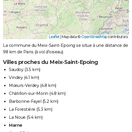
Leaflet
|
Map data ©
OpenStreetMap
contributors
La commune du Meix-Saint-Epoing se situe à une distance de
98 km de Paris (à vol d'oiseau).
Villes proches du Meix-Saint-Epoing
Saudoy
(3.5 km)
Vindey
(4.1 km)
Mœurs-Verdey
(4.8 km)
Châtillon-sur-Morin
(4.8 km)
Barbonne-Fayel
(5.2 km)
La Forestière
(5.3 km)
La Noue
(5.4 km)
Marne