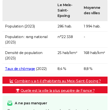
Le Meix-
Moyenne
Saint-
des villes
Epoing
Population (2023)
286 hab.
1 994 hab.
Population : rang national
n°22 338
-
(2023)
Densité de population
25 hab/km²
168 hab/km²
(2023)
Taux de chômage
(2022)
8,4 %
8,8 %
Combien y a-t-il d'habitants au Meix-Saint-Epoing ?
Quelle est la ville la plus peuplée de France ?
A ne pas manquer