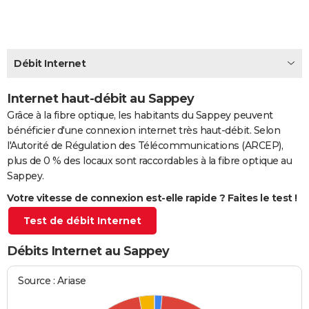
City break
Voyage de noces
Climat
Destinations
Voyage nature
Forum
+
PHOTO
GUIDES D'ACHAT
Débit Internet
BONS PLANS
Internet haut-débit au Sappey
CARTE DE VOEUX
Grâce à la fibre optique, les habitants du Sappey peuvent
Carte Bonne année
Carte Pâques
Carte de Noël
Carte Saint-Valentin
Carte d'anniversaire
DICTIONNAIRE
bénéficier d'une connexion internet très haut-débit. Selon
l'Autorité de Régulation des Télécommunications (ARCEP),
Biographies
Expressions
Dictionnaire
Citations
Proverbes
PROGRAMME TV
plus de 0 % des locaux sont raccordables à la fibre optique au
Sappey.
COPAINS D'AVANT
Votre vitesse de connexion est-elle rapide ? Faites le test !
Se connecter
Collèges
Universités
Service militaire
S'inscrire
Lycées
Primaires
Entreprises
Avis de recherche
AVIS DE DÉCÈS
Test de débit Internet
FORUM
Débits Internet au Sappey
Lifestyle
Sport
Television
Cinema
Bricolage
Culture
Auto
Voyage
Source : Ariase