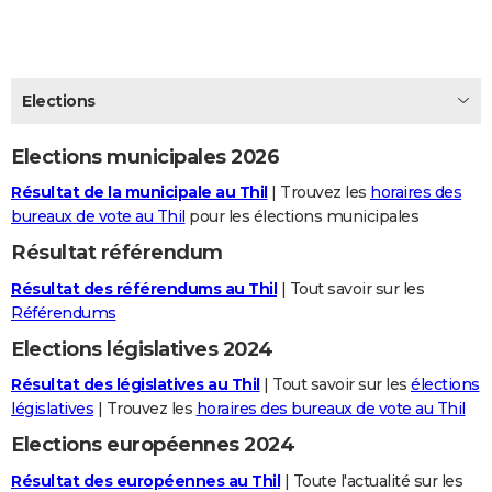
City break
Voyage de noces
Climat
Destinations
Voyage nature
Forum
+
PHOTO
GUIDES D'ACHAT
Elections
BONS PLANS
Elections municipales 2026
CARTE DE VOEUX
Résultat de la municipale au Thil
| Trouvez les
horaires des
Carte Bonne année
Carte Pâques
Carte de Noël
Carte Saint-Valentin
Carte d'anniversaire
DICTIONNAIRE
bureaux de vote au Thil
pour les élections municipales
Biographies
Expressions
Dictionnaire
Citations
Proverbes
PROGRAMME TV
Résultat référendum
Résultat des référendums au Thil
| Tout savoir sur les
COPAINS D'AVANT
Référendums
Se connecter
Collèges
Universités
Service militaire
S'inscrire
Lycées
Primaires
Entreprises
Avis de recherche
AVIS DE DÉCÈS
Elections législatives 2024
FORUM
Résultat des législatives au Thil
| Tout savoir sur les
élections
législatives
| Trouvez les
horaires des bureaux de vote au Thil
Lifestyle
Sport
Television
Cinema
Bricolage
Culture
Auto
Voyage
Elections européennes 2024
Résultat des européennes au Thil
| Toute l'actualité sur les