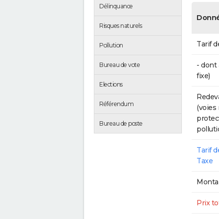
Délinquance
Donné
Risques naturels
Tarif d
Pollution
- dont
Bureau de vote
fixe)
Elections
Redeva
Référendum
(voies
protec
Bureau de poste
polluti
Tarif 
Taxe
Montan
Prix to