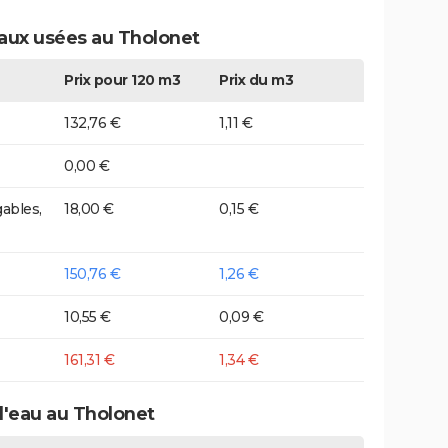
eaux usées au Tholonet
Prix pour 120 m3
Prix du m3
132,76 €
1,11 €
0,00 €
ables,
18,00 €
0,15 €
150,76 €
1,26 €
10,55 €
0,09 €
161,31 €
1,34 €
d'eau au Tholonet