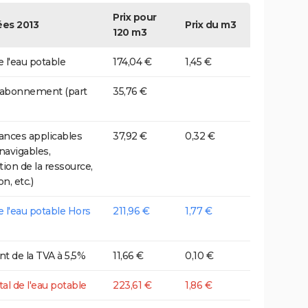
Prix pour
es 2013
Prix du m3
120 m3
e l'eau potable
174,04 €
1,45 €
 abonnement (part
35,76 €
nces applicables
37,92 €
0,32 €
 navigables,
tion de la ressource,
on, etc.)
de l'eau potable Hors
211,96 €
1,77 €
t de la TVA à 5,5%
11,66 €
0,10 €
tal de l'eau potable
223,61 €
1,86 €