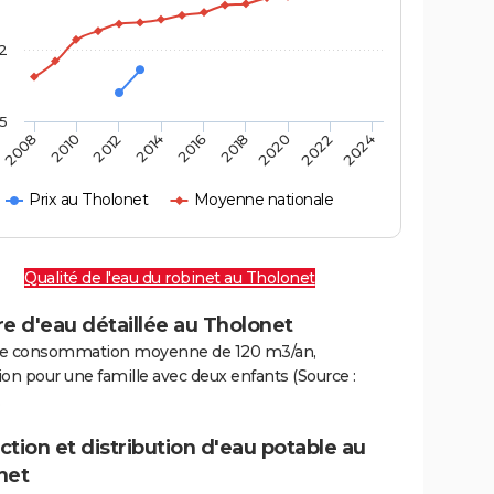
2
,5
2016
2020
2010
2024
2014
2018
2008
2022
2012
Prix au Tholonet
Moyenne nationale
Qualité de l'eau du robinet au Tholonet
e d'eau détaillée au Tholonet
e consommation moyenne de 120 m3/an,
on pour une famille avec deux enfants (Source :
.
tion et distribution d'eau potable au
net