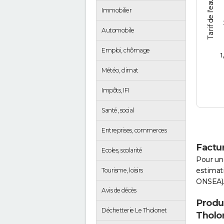
Tarif de l'eau (€/m3)
Immobilier
Automobile
Emploi, chômage
1
Météo, climat
Impôts, IFI
Santé, social
Entreprises, commerces
Factur
Ecoles, scolarité
Pour un
estimati
Tourisme, loisirs
ONSEA)
Avis de décès
Produc
Déchetterie Le Tholonet
Tholo