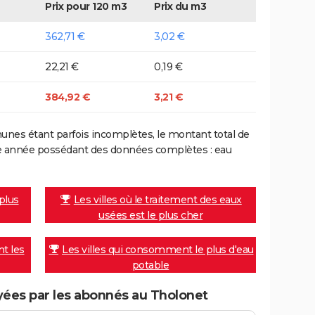
Prix pour 120 m3
Prix du m3
362,71 €
3,02 €
22,21 €
0,19 €
384,92 €
3,21 €
nes étant parfois incomplètes, le montant total de
ière année possédant des données complètes : eau
 plus
Les villes où le traitement des eaux
usées est le plus cher
nt les
Les villes qui consomment le plus d'eau
potable
ées par les abonnés au Tholonet