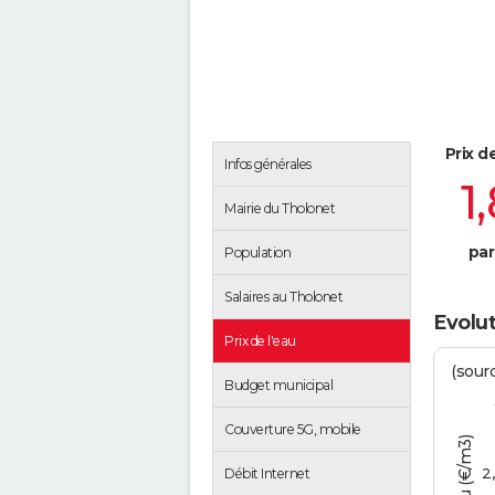
Prix d
Infos générales
1
Mairie du Tholonet
par
Population
Salaires au Tholonet
Evolut
Prix de l'eau
(sour
Budget municipal
Couverture 5G, mobile
2
Débit Internet