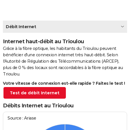
City break
Voyage de noces
Climat
Destinations
Voyage nature
Forum
+
PHOTO
GUIDES D'ACHAT
Débit Internet
BONS PLANS
Internet haut-débit au Trioulou
CARTE DE VOEUX
Grâce à la fibre optique, les habitants du Trioulou peuvent
Carte Bonne année
Carte Pâques
Carte de Noël
Carte Saint-Valentin
Carte d'anniversaire
DICTIONNAIRE
bénéficier d'une connexion internet très haut-débit. Selon
l'Autorité de Régulation des Télécommunications (ARCEP),
Biographies
Expressions
Dictionnaire
Citations
Proverbes
PROGRAMME TV
plus de 0 % des locaux sont raccordables à la fibre optique au
Trioulou.
COPAINS D'AVANT
Votre vitesse de connexion est-elle rapide ? Faites le test !
Se connecter
Collèges
Universités
Service militaire
S'inscrire
Lycées
Primaires
Entreprises
Avis de recherche
AVIS DE DÉCÈS
Test de débit Internet
FORUM
Débits Internet au Trioulou
Lifestyle
Sport
Television
Cinema
Bricolage
Culture
Auto
Voyage
Source : Ariase