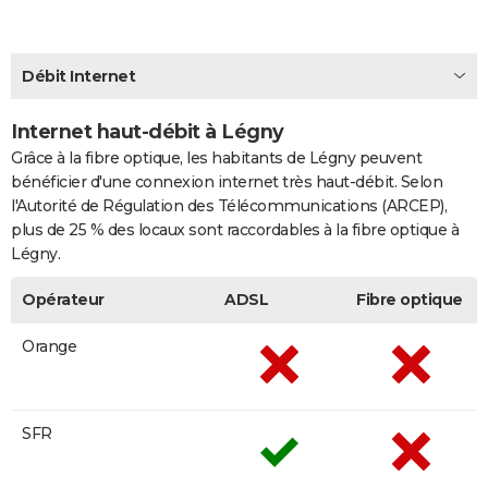
City break
Voyage de noces
Climat
Destinations
Voyage nature
Forum
+
PHOTO
GUIDES D'ACHAT
Débit Internet
BONS PLANS
Internet haut-débit à Légny
Grâce à la fibre optique, les habitants de Légny peuvent
CARTE DE VOEUX
bénéficier d'une connexion internet très haut-débit. Selon
Carte Bonne année
Carte Pâques
Carte de Noël
Carte Saint-Valentin
Carte d'anniversaire
DICTIONNAIRE
l'Autorité de Régulation des Télécommunications (ARCEP),
plus de 25 % des locaux sont raccordables à la fibre optique à
Biographies
Expressions
Dictionnaire
Citations
Proverbes
PROGRAMME TV
Légny.
COPAINS D'AVANT
Opérateur
ADSL
Fibre optique
Se connecter
Collèges
Universités
Service militaire
S'inscrire
Lycées
Primaires
Entreprises
Avis de recherche
AVIS DE DÉCÈS
Orange
FORUM
Lifestyle
Sport
Television
Cinema
Bricolage
Culture
Auto
Voyage
SFR