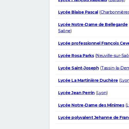
Lycée Blaise Pascal
(
Charbonnières
Lycée Notre-Dame de Bellegarde
Saône
)
Lycée professionnel François Cev
Lycée Rosa Parks
(
Neuville-sur-Sa
Lycée Saint-Joseph
(
Tassin-la-De
Lycée La Martinière Duchère
(
Lyo
Lycée Jean Perrin
(
Lyon
)
Lycée Notre-Dame des Minimes
(
L
Lycée polyvalent Jehanne de Fra