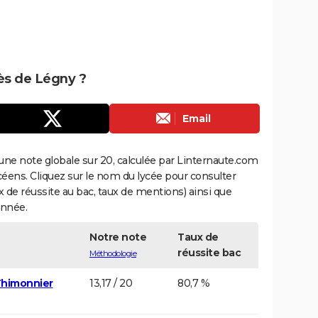
rès de Légny ?
Email
une note globale sur 20, calculée par Linternaute.com
ycéens. Cliquez sur le nom du lycée pour consulter
aux de réussite au bac, taux de mentions) ainsi que
année.
Notre note
Taux de
réussite bac
Méthodologie
Thimonnier
13,17 / 20
80,7 %