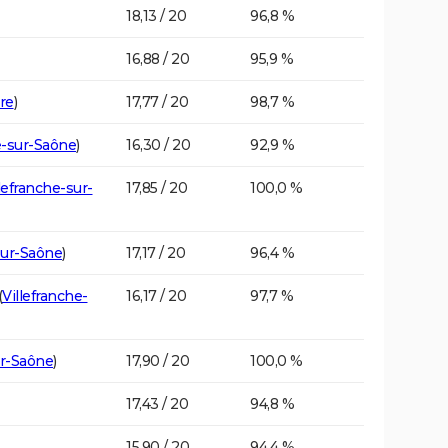
18,13 / 20
96,8 %
16,88 / 20
95,9 %
re
)
17,77 / 20
98,7 %
e-sur-Saône
)
16,30 / 20
92,9 %
lefranche-sur-
17,85 / 20
100,0 %
sur-Saône
)
17,17 / 20
96,4 %
(
Villefranche-
16,17 / 20
97,7 %
ur-Saône
)
17,90 / 20
100,0 %
17,43 / 20
94,8 %
15,90 / 20
94,4 %