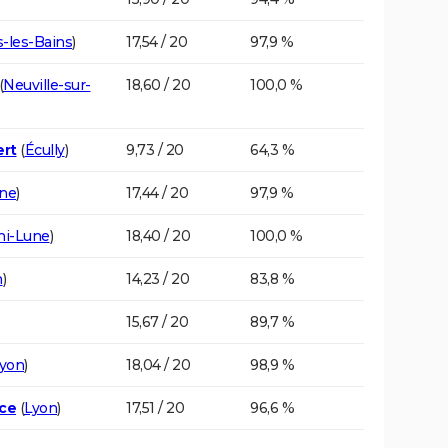
-les-Bains
)
17,54 / 20
97,9 %
(
Neuville-sur-
18,60 / 20
100,0 %
ert
(
Écully
)
9,73 / 20
64,3 %
ône
)
17,44 / 20
97,9 %
mi-Lune
)
18,40 / 20
100,0 %
n
)
14,23 / 20
83,8 %
15,67 / 20
89,7 %
yon
)
18,04 / 20
98,9 %
nce
(
Lyon
)
17,51 / 20
96,6 %