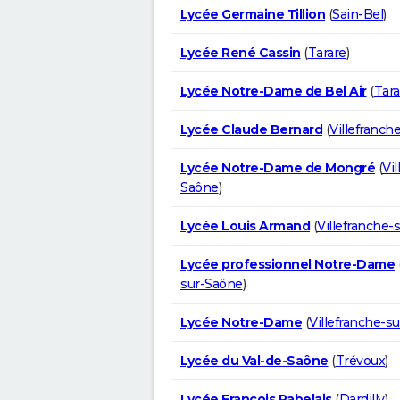
Lycée Germaine Tillion
(
Sain-Bel
)
Lycée René Cassin
(
Tarare
)
Lycée Notre-Dame de Bel Air
(
Tara
Lycée Claude Bernard
(
Villefranch
Lycée Notre-Dame de Mongré
(
Vil
Saône
)
Lycée Louis Armand
(
Villefranche-
Lycée professionnel Notre-Dame
sur-Saône
)
Lycée Notre-Dame
(
Villefranche-s
Lycée du Val-de-Saône
(
Trévoux
)
Lycée François Rabelais
(
Dardilly
)