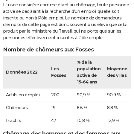
L'Insee considère comme étant au chômage, toute personne
active se déclarant à la recherche d'un emploi, qu'elle soit
inscrite ou non à Pôle emploi. Le nombre de demandeurs
d'emploi de cette page est donc souvent plus élevé que celui
produit par le ministère du Travail, qui ne porte que sur les
personnes effectivement inscrites à Pôle emploi.
Nombre de chômeurs aux Fosses
% de la
Les
population
Moyenne
Données 2022
Fosses
active de
des villes
15-64 ans
Actifs en emploi
200
90,9 %
90,9 %
Chômeurs
19
8,6 %
8,8 %
Inactifs
47
10,8 %
12,9 %
Chômage des hommes et des femmes aux