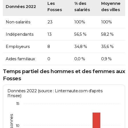
Les
% des
Moyenne
Données 2022
Fosses
salariés
des villes
Non-salariés
23
100%
100%
Indépendants
13
56,5 %
58,2 %
Employeurs
8
34,8 %
35,6 %
Aides familiaux
0
0,0 %
0,9 %
Temps partiel des hommes et des femmes aux
Fosses
Données 2022 (source : Linternaute.com d'après
l'Insee)
15
10