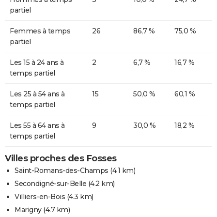
partiel
Femmes à temps
26
86,7 %
75,0 %
partiel
Les 15 à 24 ans à
2
6,7 %
16,7 %
temps partiel
Les 25 à 54 ans à
15
50,0 %
60,1 %
temps partiel
Les 55 à 64 ans à
9
30,0 %
18,2 %
temps partiel
Villes proches des Fosses
Saint-Romans-des-Champs
(4.1 km)
Secondigné-sur-Belle
(4.2 km)
Villiers-en-Bois
(4.3 km)
Marigny
(4.7 km)