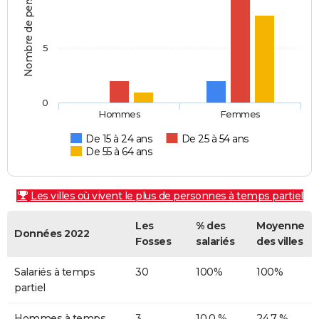
Nombre de personnes
5
0
Hommes
Femmes
De 15 à 24 ans
De 25 à 54 ans
De 55 à 64 ans
Les villes où vivent le plus de personnes à temps partiel
Les
% des
Moyenne
Données 2022
Fosses
salariés
des villes
Salariés à temps
30
100%
100%
partiel
Hommes à temps
3
10,0 %
24,7 %