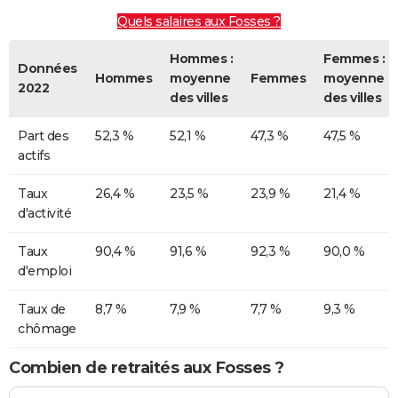
Quels salaires aux Fosses ?
Hommes :
Femmes :
Données
Hommes
moyenne
Femmes
moyenne
2022
des villes
des villes
Part des
52,3 %
52,1 %
47,3 %
47,5 %
actifs
Taux
26,4 %
23,5 %
23,9 %
21,4 %
d'activité
Taux
90,4 %
91,6 %
92,3 %
90,0 %
d'emploi
Taux de
8,7 %
7,9 %
7,7 %
9,3 %
chômage
Combien de retraités aux Fosses ?