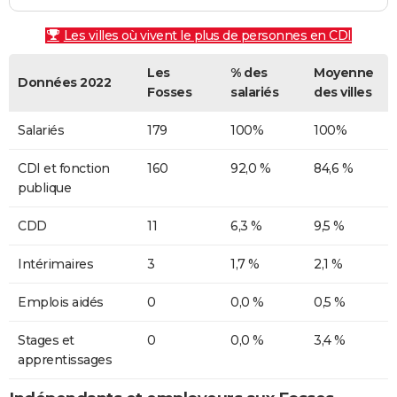
Les villes où vivent le plus de personnes en CDI
Les
% des
Moyenne
Données 2022
Fosses
salariés
des villes
Salariés
179
100%
100%
CDI et fonction
160
92,0 %
84,6 %
publique
CDD
11
6,3 %
9,5 %
Intérimaires
3
1,7 %
2,1 %
Emplois aidés
0
0,0 %
0,5 %
Stages et
0
0,0 %
3,4 %
apprentissages