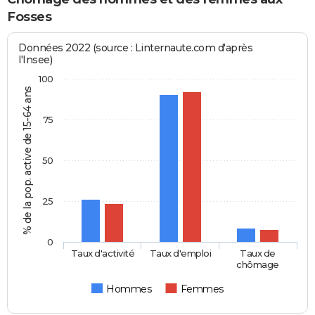
Fosses
Données 2022 (source : Linternaute.com d'après
l'Insee)
100
% de la pop. active de 15-64 ans
75
50
25
0
Taux d'activité
Taux d'emploi
Taux de
chômage
Hommes
Femmes