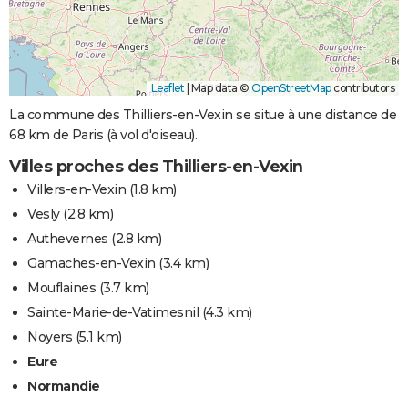
Leaflet
|
Map data ©
OpenStreetMap
contributors
La commune des Thilliers-en-Vexin se situe à une distance de
68 km de Paris (à vol d'oiseau).
Villes proches des Thilliers-en-Vexin
Villers-en-Vexin
(1.8 km)
Vesly
(2.8 km)
Authevernes
(2.8 km)
Gamaches-en-Vexin
(3.4 km)
Mouflaines
(3.7 km)
Sainte-Marie-de-Vatimesnil
(4.3 km)
Noyers
(5.1 km)
Eure
Normandie