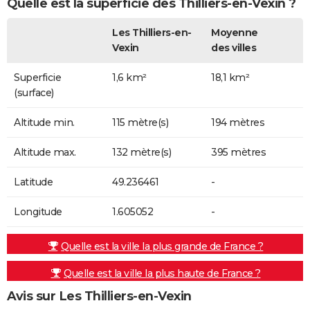
Quelle est la superficie des Thilliers-en-Vexin ?
Les Thilliers-en-
Moyenne
Vexin
des villes
Superficie
1,6 km²
18,1 km²
(surface)
Altitude min.
115 mètre(s)
194 mètres
Altitude max.
132 mètre(s)
395 mètres
Latitude
49.236461
-
Longitude
1.605052
-
Quelle est la ville la plus grande de France ?
Quelle est la ville la plus haute de France ?
Avis sur Les Thilliers-en-Vexin