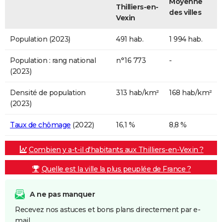
Moyenne
Thilliers-en-
des villes
Vexin
Population (2023)
491 hab.
1 994 hab.
Population : rang national
n°16 773
-
(2023)
Densité de population
313 hab/km²
168 hab/km²
(2023)
Taux de chômage
(2022)
16,1 %
8,8 %
Combien y a-t-il d'habitants aux Thilliers-en-Vexin ?
Quelle est la ville la plus peuplée de France ?
A ne pas manquer
Recevez nos astuces et bons plans directement par e-
mail.