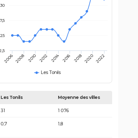
30
7,5
25
2,5
2014
2012
2022
2010
2020
2008
2018
2006
2016
Les Tonils
Les Tonils
Moyenne des villes
31
1 076
0,7
1,8