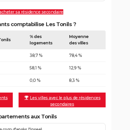
 acheter sa résidence secondaire
ts comptabilise Les Tonils ?
% des
Moyenne
Tonils
logements
des villes
38,7 %
78,4 %
58,1 %
12,9 %
0,0 %
8,3 %
ents
Les villes avec le plus de résidences
secondaires
artements aux Tonils
.com d'après l'Insee)