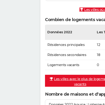
Les villes où
Combien de logements vacan
Données 2022
Les 
Résidences principales
12
Résidences secondaires
18
Logements vacants
0
Les villes avec le plus de logem
vacants
Nombre de maisons et d'app
Données 2022 (source : Linternaute