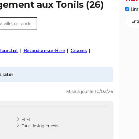
ogement aux
Tonils
(26)
Lint
fourchat
Bézaudun-sur-Bîne
Crupies
 rater
Mise à jour le 10/02/26
HLM
Taille des logements