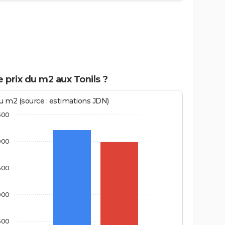
e prix du m2 aux Tonils ?
au m2 (source : estimations JDN)
500
000
500
000
500