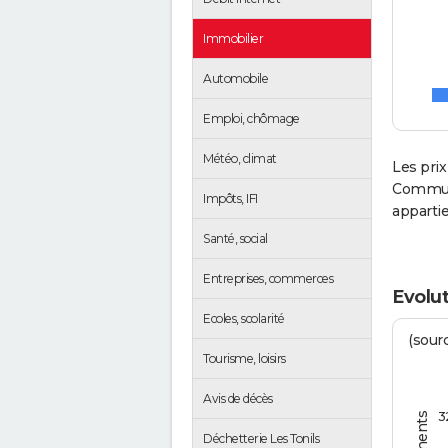
Immobilier
Automobile
Emploi, chômage
Météo, climat
Les prix
Communa
Impôts, IFI
apparti
Santé, social
Entreprises, commerces
Evolut
Ecoles, scolarité
(sourc
Tourisme, loisirs
Avis de décès
3
Déchetterie Les Tonils