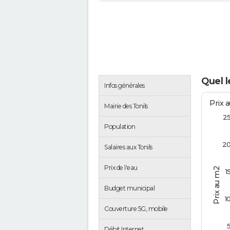
Quel l
Infos générales
Prix 
Mairie des Tonils
2
Population
2
Salaires aux Tonils
Prix de l'eau
Prix au m2
1
Budget municipal
1
Couverture 5G, mobile
Débit Internet