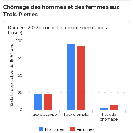
Chômage des hommes et des femmes aux
Trois-Pierres
Données 2022 (source : Linternaute.com d'après
l'Insee)
100
% de la pop. active de 15-64 ans
75
50
25
0
Taux d'activité
Taux d'emploi
Taux de
chômage
Hommes
Femmes