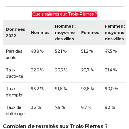
Quels salaires aux Trois-Pierres ?
Hommes :
Femmes :
Données
Hommes
moyenne
Femmes
moyenne
2022
des villes
des villes
Part des
48,8 %
52,1 %
51,2 %
47,5 %
actifs
Taux
22,6 %
23,5 %
23,7 %
21,4 %
d'activité
Taux
96,2 %
91,6 %
92,8 %
90,0 %
d'emploi
Taux de
3,2 %
7,9 %
6,7 %
9,3 %
chômage
Combien de retraités aux Trois-Pierres ?