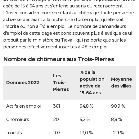
âgée de 15 à 64 ans et s'entend au sens du recensement.
L'Insee considère comme étant au chômage, toute personne
active se déclarant à la recherche d'un emploi, qu'elle soit
inscrite ou non à Pôle emploi. Le nombre de demandeurs
d'emploi de cette page est donc souvent plus élevé que celui
produit par le ministère du Travail, qui ne porte que sur les
personnes effectivement inscrites à Pôle emploi.
Nombre de chômeurs aux Trois-Pierres
% de la
Les
population
Moyenne
Données 2022
Trois-
active de
des villes
Pierres
15-64 ans
Actifs en emploi
361
94,8 %
90,9 %
Chômeurs
20
5,2 %
8,8 %
Inactifs
107
13,0 %
12,9 %