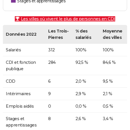
Stages et apprentissages
Les villes où vivent le plus de personnes en CDI
Les Trois-
% des
Moyenne
Données 2022
Pierres
salariés
des villes
Salariés
312
100%
100%
CDI et fonction
284
92,5 %
84,6 %
publique
CDD
6
2,0 %
9,5 %
Intérimaires
9
2,9 %
2,1 %
Emplois aidés
0
0,0 %
0,5 %
Stages et
8
2,6 %
3,4 %
apprentissages