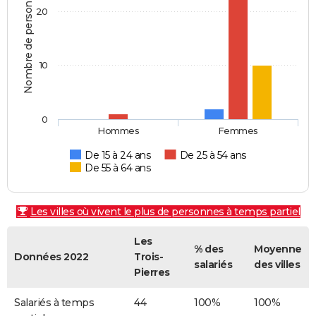
Nombre de personnes
20
10
0
Hommes
Femmes
De 15 à 24 ans
De 25 à 54 ans
De 55 à 64 ans
Les villes où vivent le plus de personnes à temps partiel
Les
% des
Moyenne
Données 2022
Trois-
salariés
des villes
Pierres
Salariés à temps
44
100%
100%