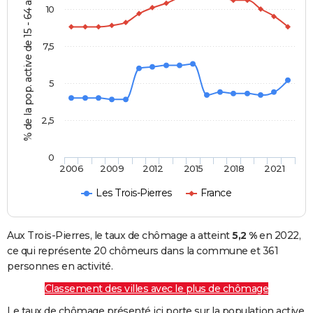
% de la pop. active de 15 - 64 ans
10
7,5
5
2,5
0
2006
2009
2012
2015
2018
2021
Les Trois-Pierres
France
Aux Trois-Pierres, le taux de chômage a atteint
5,2 %
en 2022,
ce qui représente 20 chômeurs dans la commune et 361
personnes en activité.
Classement des villes avec le plus de chômage
Le taux de chômage présenté ici porte sur la population active