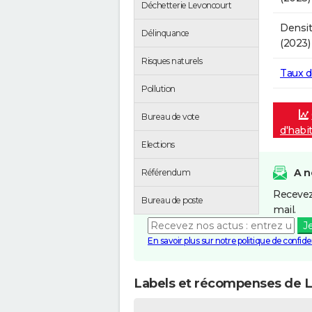
Déchetterie Levoncourt
Densit
Délinquance
(2023)
Risques naturels
Taux 
Pollution
Bureau de vote
d'habi
Elections
A n
Référendum
Recevez
Bureau de poste
mail.
J
En savoir plus sur notre politique de confiden
Labels et récompenses de 