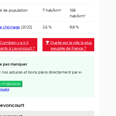
é de population
7 hab/km²
168
hab/km²
de chômage
(2022)
3,6 %
8,8 %
Combien y a-t-il
Quelle est la ville la plus
tants à Levoncourt ?
peuplée de France ?
e pas manquer
 nos astuces et bons plans directement par e-
e m'abonne
tialité
Levoncourt