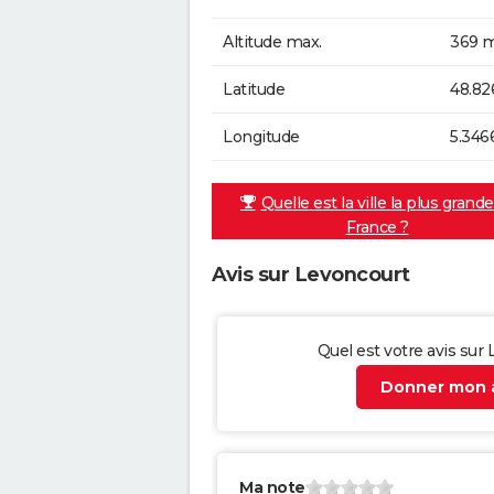
Altitude max.
369 m
Latitude
48.82
Longitude
5.346
Quelle est la ville la plus grand
France ?
Avis sur Levoncourt
Quel est votre avis sur
Donner mon a
Ma note