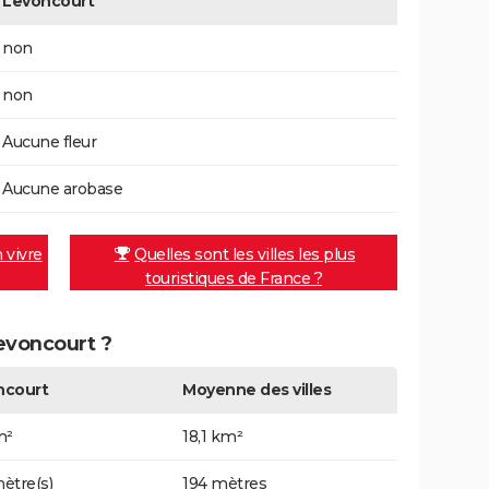
Levoncourt
non
non
Aucune fleur
Aucune arobase
n vivre
Quelles sont les villes les plus
touristiques de France ?
Levoncourt ?
ncourt
Moyenne des villes
m²
18,1 km²
ètre(s)
194 mètres