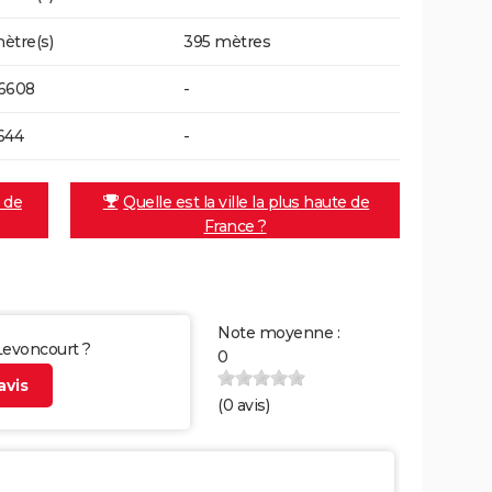
ètre(s)
395 mètres
6608
-
644
-
e de
Quelle est la ville la plus haute de
France ?
Note moyenne :
 Levoncourt ?
0
vis
(
0
avis)