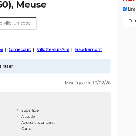
60), Meuse
Lint
ée
Gimécourt
Villotte-sur-Aire
Baudrémont
 rater
Mise à jour le 10/02/26
Superficie
Altitude
Avis sur Levoncourt
Carte