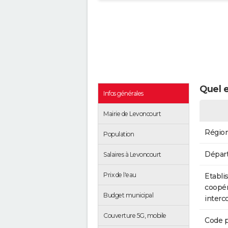
Quel e
Infos générales
Mairie de Levoncourt
Régio
Population
Dépar
Salaires à Levoncourt
Prix de l'eau
Etabli
coopér
Budget municipal
inter
Couverture 5G, mobile
Code p