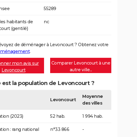
Insee
55289
s habitants de
nc
ourt (gentilé)
évoyez de déménager à Levoncourt ? Obtenez votre
déménagement
.
Comparer Levoncourt à une
nner mon avis sur
autre ville...
Levoncourt
 est la population de Levoncourt ?
Moyenne
Levoncourt
des villes
tion (2023)
52 hab.
1 994 hab.
tion : rang national
n°33 866
-