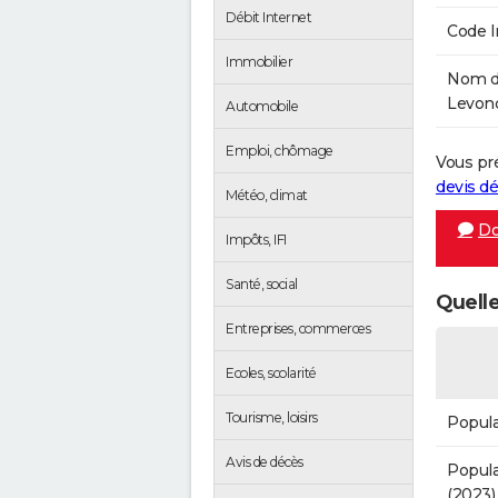
Débit Internet
Code 
Immobilier
Nom de
Levonc
Automobile
Emploi, chômage
Vous pr
devis 
Météo, climat
Do
Impôts, IFI
Santé, social
Quelle
Entreprises, commerces
Ecoles, scolarité
Tourisme, loisirs
Popula
Avis de décès
Popula
(2023)