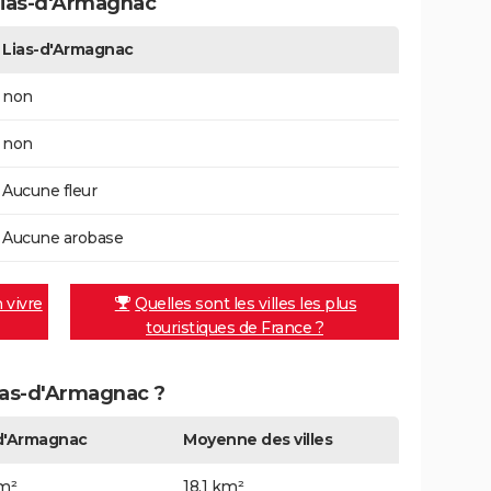
Lias-d'Armagnac
Lias-d'Armagnac
non
non
Aucune fleur
Aucune arobase
n vivre
Quelles sont les villes les plus
touristiques de France ?
Lias-d'Armagnac ?
d'Armagnac
Moyenne des villes
km²
18,1 km²