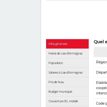
Quel e
Infos générales
Mairie de Lias-d'Armagnac
Régio
Population
Dépar
Salaires à Lias-d'Armagnac
Prix de l'eau
Etabli
coopér
Budget municipal
inter
Couverture 5G, mobile
Code p