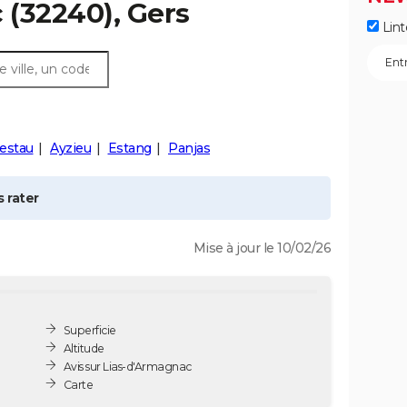
c
(32240), Gers
Lint
estau
Ayzieu
Estang
Panjas
 rater
Mise à jour le 10/02/26
Superficie
Altitude
Avis sur Lias-d'Armagnac
Carte