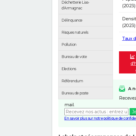
Déchetterie Lias-
(2023)
d'Armagnac
Densit
Délinquance
(2023)
Risques naturels
Taux 
Pollution
Bureau de vote
d'
Elections
Référendum
A n
Bureau de poste
Recevez
mail.
J
En savoir plus sur notre politique de confiden