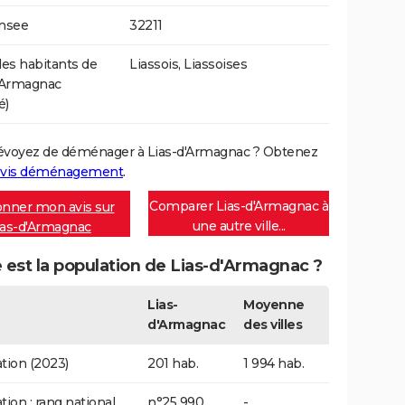
Insee
32211
s habitants de
Liassois, Liassoises
'Armagnac
é)
évoyez de déménager à Lias-d'Armagnac ? Obtenez
vis déménagement
.
Comparer Lias-d'Armagnac à
nner mon avis sur
une autre ville...
ias-d'Armagnac
 est la population de Lias-d'Armagnac ?
Lias-
Moyenne
d'Armagnac
des villes
tion (2023)
201 hab.
1 994 hab.
tion : rang national
n°25 990
-