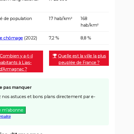
é de population
17 hab/km²
168
hab/km²
de chômage
(2022)
7,2 %
8,8 %
Combien y a-t-il
Quelle est la ville la plus
habitants à Lias-
peuplée de France ?
d'Armagnac ?
e pas manquer
 nos astuces et bons plans directement par e-
e m'abonne
tialité