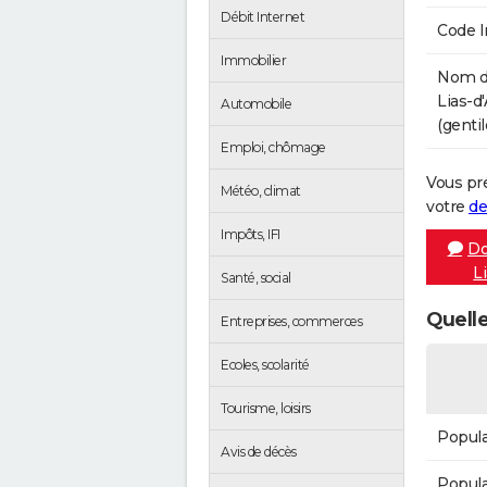
Débit Internet
Code 
Immobilier
Nom de
Lias-d
Automobile
(gentil
Emploi, chômage
Vous pr
Météo, climat
votre
de
Impôts, IFI
Do
L
Santé, social
Quelle
Entreprises, commerces
Ecoles, scolarité
Tourisme, loisirs
Popula
Avis de décès
Popula