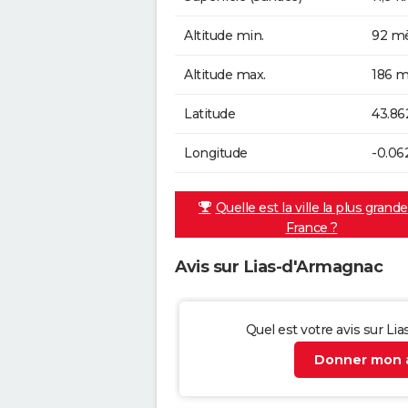
Altitude min.
92 mè
Altitude max.
186 m
Latitude
43.86
Longitude
-0.06
Quelle est la ville la plus grand
France ?
Avis sur Lias-d'Armagnac
Quel est votre avis sur Li
Donner mon a