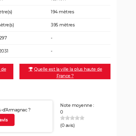
tre(s)
194 mètres
ètre(s)
395 mètres
297
-
2031
-
e de
Quelle est la ville la plus haute de
France ?
Note moyenne :
as-d'Armagnac ?
0
vis
(
0
avis)