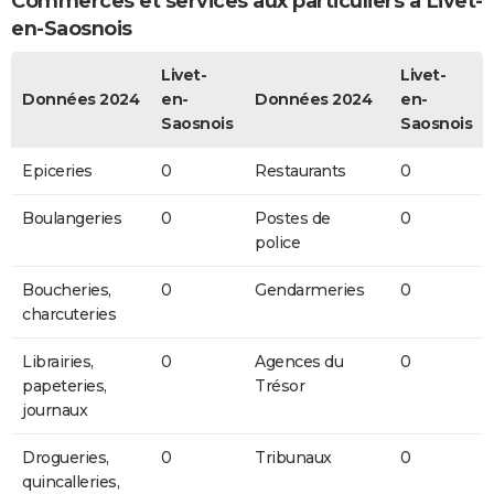
Commerces et services aux particuliers à Livet-
en-Saosnois
Livet-
Livet-
Données 2024
en-
Données 2024
en-
Saosnois
Saosnois
Epiceries
0
Restaurants
0
Boulangeries
0
Postes de
0
police
Boucheries,
0
Gendarmeries
0
charcuteries
Librairies,
0
Agences du
0
papeteries,
Trésor
journaux
Drogueries,
0
Tribunaux
0
quincalleries,