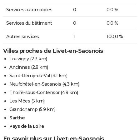
Services automobiles
0
0,0 %
Services du bâtiment
0
0,0 %
Autres services
1
100,0 %
Villes proches de Livet-en-Saosnois
Louvigny
(2.3 km)
Ancinnes
(2.8 km)
Saint-Rémy-du-Val
(3.1 km)
Neufchâtel-en-Saosnois
(4.3 km)
Thoiré-sous-Contensor
(4.9 km)
Les Mées
(5 km)
Grandchamp
(5.9 km)
Sarthe
Pays de la Loire
En savoir plus sur Livet-en-Saosnois