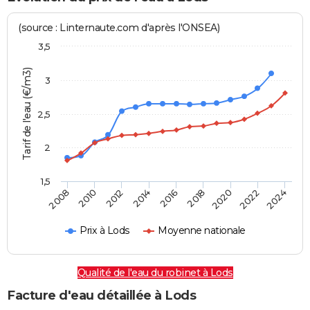
(source : Linternaute.com d'après l'ONSEA)
3,5
Tarif de l'eau (€/m3)
3
2,5
2
1,5
2016
2014
2024
2012
2022
2010
2020
2008
2018
Prix à Lods
Moyenne nationale
Qualité de l'eau du robinet à Lods
Facture d'eau détaillée à Lods