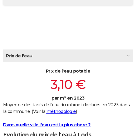
City break
Voyage de noces
Climat
Destinations
Voyage nature
Forum
+
PHOTO
GUIDES D'ACHAT
BONS PLANS
CARTE DE VOEUX
Carte Bonne année
Carte Pâques
Carte de Noël
Carte Saint-Valentin
Carte d'anniversaire
Prix de l'eau
DICTIONNAIRE
Biographies
Expressions
Dictionnaire
Citations
Proverbes
PROGRAMME TV
Prix de l'eau potable
3,10 €
COPAINS D'AVANT
Se connecter
Collèges
Universités
Service militaire
S'inscrire
Lycées
Primaires
Entreprises
Avis de recherche
AVIS DE DÉCÈS
par m³ en 2023
Moyenne des tarifs de l'eau du robinet déclarés en 2023 dans
FORUM
la commune. (Voir la
méthodologie
)
Lifestyle
Sport
Television
Cinema
Bricolage
Culture
Auto
Voyage
Dans quelle ville l'eau est la plus chère ?
Evolution du prix de l'eau à Lods