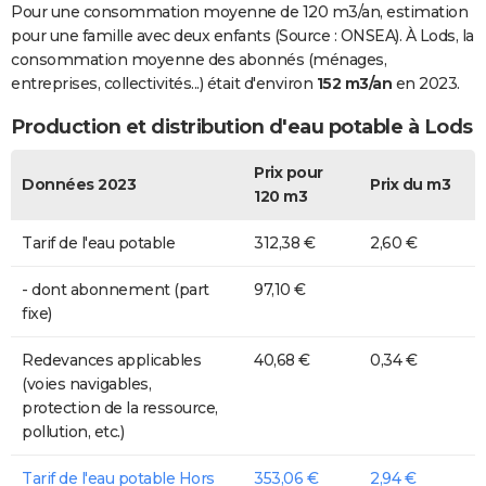
Pour une consommation moyenne de 120 m3/an, estimation
pour une famille avec deux enfants (Source : ONSEA). À Lods, la
consommation moyenne des abonnés (ménages,
entreprises, collectivités...) était d'environ
152 m3/an
en 2023.
Production et distribution d'eau potable à Lods
Prix pour
Données 2023
Prix du m3
120 m3
Tarif de l'eau potable
312,38 €
2,60 €
- dont abonnement (part
97,10 €
fixe)
Redevances applicables
40,68 €
0,34 €
(voies navigables,
protection de la ressource,
pollution, etc.)
Tarif de l'eau potable Hors
353,06 €
2,94 €