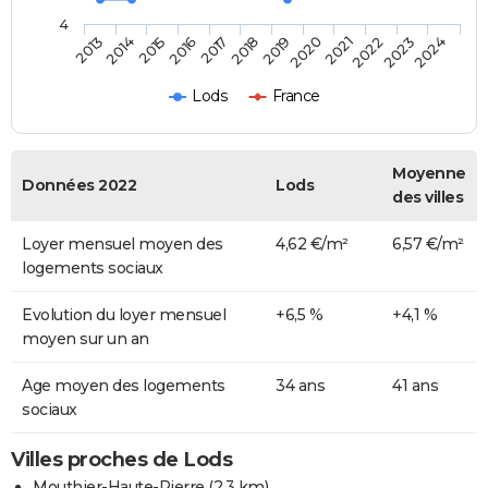
4
2014
2017
2020
2023
2013
2016
2019
2022
2015
2018
2021
2024
Lods
France
Moyenne
Données 2022
Lods
des villes
Loyer mensuel moyen des
4,62 €/m²
6,57 €/m²
logements sociaux
Evolution du loyer mensuel
+6,5 %
+4,1 %
moyen sur un an
Age moyen des logements
34 ans
41 ans
sociaux
Villes proches de Lods
Mouthier-Haute-Pierre
(2.3 km)