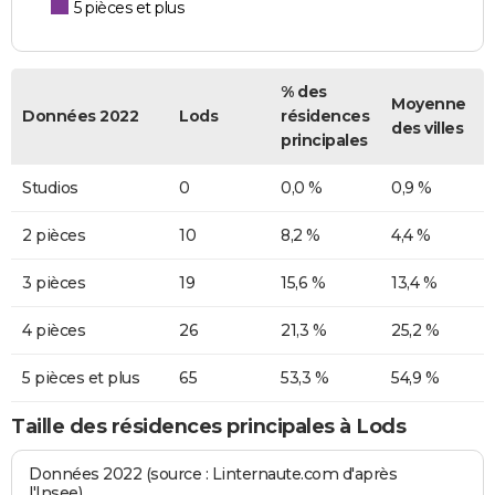
5 pièces et plus
% des
Moyenne
Données 2022
Lods
résidences
des villes
principales
Studios
0
0,0 %
0,9 %
2 pièces
10
8,2 %
4,4 %
3 pièces
19
15,6 %
13,4 %
4 pièces
26
21,3 %
25,2 %
5 pièces et plus
65
53,3 %
54,9 %
Taille des résidences principales à Lods
Données 2022 (source : Linternaute.com d'après
l'Insee)