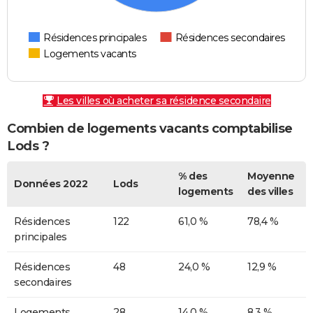
Résidences principales
Résidences secondaires
Logements vacants
Les villes où acheter sa résidence secondaire
Combien de logements vacants comptabilise
Lods ?
% des
Moyenne
Données 2022
Lods
logements
des villes
Résidences
122
61,0 %
78,4 %
principales
Résidences
48
24,0 %
12,9 %
secondaires
Logements
28
14,0 %
8,3 %