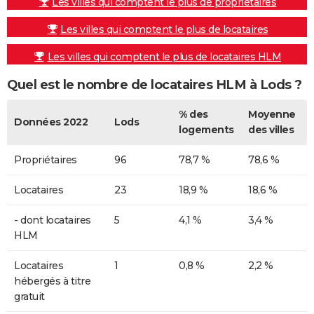
Les villes qui comptent le plus de propriétaires
Les villes qui comptent le plus de locataires
Les villes qui comptent le plus de locataires HLM
Quel est le nombre de locataires HLM à Lods ?
% des
Moyenne
Données 2022
Lods
logements
des villes
Propriétaires
96
78,7 %
78,6 %
Locataires
23
18,9 %
18,6 %
- dont locataires
5
4,1 %
3,4 %
HLM
Locataires
1
0,8 %
2,2 %
hébergés à titre
gratuit