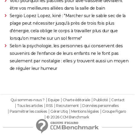
Voici pourquoi les pastilles pour lave-vaisselle devraient
être vos meilleures alliées dans la salle de bain
Sergio Lopez Lopez, kiné : "Marcher sur le sable sec de la
plage peut nécessiter jusqu'à près de trois fois plus
d'énergie, cela oblige le corps à travailler plus dur que
lorsqu'on marche sur un sol ferme"
Selon la psychologie, les personnes qui conservent des
souvenirs de l'enfance de leurs enfants ne le font pas
seulement par nostalgie : elles y trouvent aussi un moyen
de réguler leur humeur
Qui sommes-nous ?
Equipe
Charte éditoriale
Publicité
Contact
Tous les articles
RSS
Recrutement
Données personnelles
Paramétrer les cookies
Gérer Utiq
Mentions légales
Groupe Figaro
© 2026 CCM Benchmark