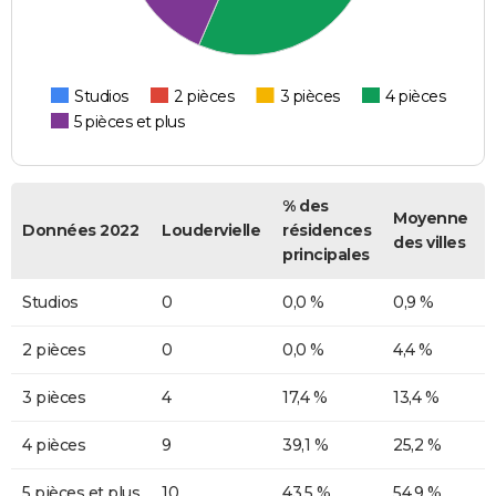
Studios
2 pièces
3 pièces
4 pièces
5 pièces et plus
% des
Moyenne
Données 2022
Loudervielle
résidences
des villes
principales
Studios
0
0,0 %
0,9 %
2 pièces
0
0,0 %
4,4 %
3 pièces
4
17,4 %
13,4 %
4 pièces
9
39,1 %
25,2 %
5 pièces et plus
10
43,5 %
54,9 %