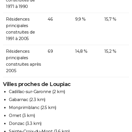
1971 à 1990
Résidences
46
9,9 %
15,7 %
principales
construites de
1991 à 2005
Résidences
69
14,8 %
15,2 %
principales
construites après
2005
Villes proches de Loupiac
Cadillac-sur-Garonne
(2 km)
Gabarnac
(2.3 km)
Monprimblanc
(2.5 km)
Omet
(3 km)
Donzac
(3.3 km)
Sainte-Croix-du-Mont
(3.6 km)