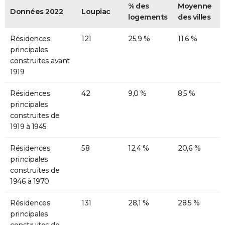
% des
Moyenne
Données 2022
Loupiac
logements
des villes
Résidences
121
25,9 %
11,6 %
principales
construites avant
1919
Résidences
42
9,0 %
8,5 %
principales
construites de
1919 à 1945
Résidences
58
12,4 %
20,6 %
principales
construites de
1946 à 1970
Résidences
131
28,1 %
28,5 %
principales
construites de