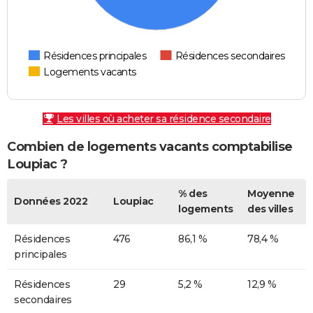
Résidences principales
Résidences secondaires
Logements vacants
Les villes où acheter sa résidence secondaire
Combien de logements vacants comptabilise
Loupiac ?
% des
Moyenne
Données 2022
Loupiac
logements
des villes
Résidences
476
86,1 %
78,4 %
principales
Résidences
29
5,2 %
12,9 %
secondaires