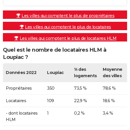
Les villes qui comptent le plus de propriétaires
Les villes qui comptent le plus de locataires
Les villes qui comptent le plus de locataires HLM
Quel est le nombre de locataires HLM à
Loupiac ?
% des
Moyenne
Données 2022
Loupiac
logements
des villes
Propriétaires
350
73,5 %
78,6 %
Locataires
109
22,9 %
18,6 %
- dont locataires
1
0,2 %
3,4 %
HLM