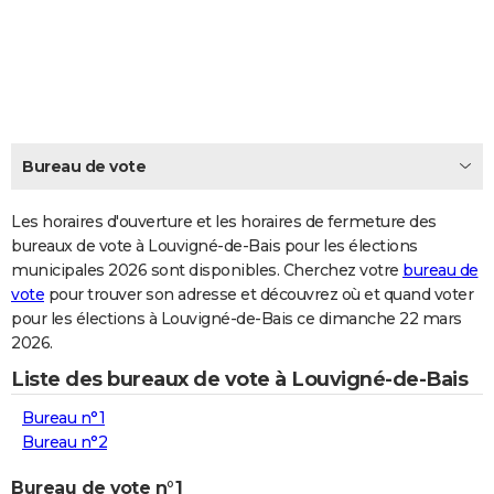
City break
Voyage de noces
Climat
Destinations
Voyage nature
Forum
+
PHOTO
GUIDES D'ACHAT
BONS PLANS
CARTE DE VOEUX
Bureau de vote
Carte Bonne année
Carte Pâques
Carte de Noël
Carte Saint-Valentin
Carte d'anniversaire
DICTIONNAIRE
Les horaires d'ouverture et les horaires de fermeture des
Biographies
Expressions
bureaux de vote à Louvigné-de-Bais pour les élections
Dictionnaire
Citations
Proverbes
PROGRAMME TV
municipales 2026 sont disponibles. Cherchez votre
bureau de
vote
pour trouver son adresse et découvrez où et quand voter
COPAINS D'AVANT
pour les élections à Louvigné-de-Bais ce dimanche 22 mars
Se connecter
Collèges
Universités
Service militaire
S'inscrire
Lycées
Primaires
Entreprises
Avis de recherche
AVIS DE DÉCÈS
2026.
Liste des bureaux de vote à Louvigné-de-Bais
FORUM
Bureau n°1
Lifestyle
Sport
Television
Cinema
Bricolage
Culture
Auto
Voyage
Bureau n°2
Bureau de vote n°1