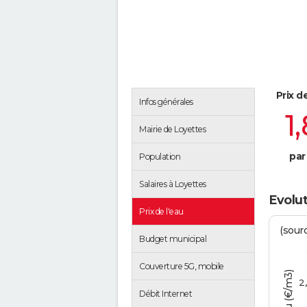
Prix d
Infos générales
1
Mairie de Loyettes
par
Population
Salaires à Loyettes
Evolut
Prix de l'eau
(sour
Budget municipal
Couverture 5G, mobile
2
Débit Internet