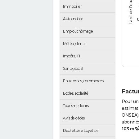
Tarif de l'eau (€/m3)
Immobilier
1
Automobile
Emploi, chômage
Météo, climat
Impôts, IFI
Santé, social
Entreprises, commerces
Factur
Ecoles, scolarité
Pour un
Tourisme, loisirs
estimati
ONSEA).
Avis de décès
abonnés 
103 m3/
Déchetterie Loyettes