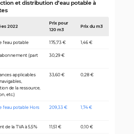
tion et distribution d'eau potable à
tes
Prix pour
es 2022
Prix du m3
120 m3
e l'eau potable
175,73 €
1,46 €
 abonnement (part
30,29 €
nces applicables
33,60 €
0,28 €
 navigables,
tion de la ressource,
on, etc.)
de l'eau potable Hors
209,33 €
1,74 €
t de la TVA à 5,5%
11,51 €
0,10 €