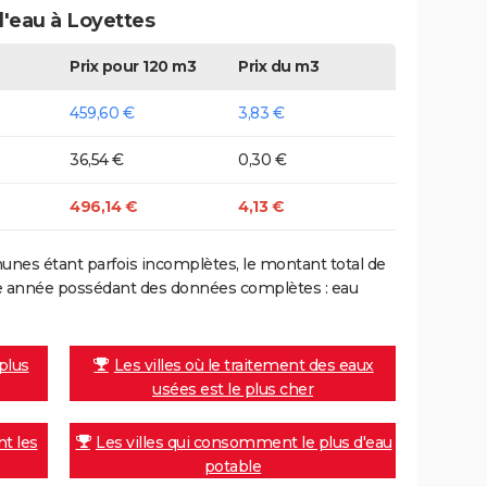
d'eau à Loyettes
Prix pour 120 m3
Prix du m3
459,60 €
3,83 €
36,54 €
0,30 €
496,14 €
4,13 €
nes étant parfois incomplètes, le montant total de
ière année possédant des données complètes : eau
 plus
Les villes où le traitement des eaux
usées est le plus cher
nt les
Les villes qui consomment le plus d'eau
potable