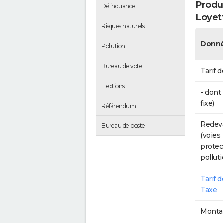
Produc
Délinquance
Loyet
Risques naturels
Donné
Pollution
Bureau de vote
Tarif d
Elections
- dont
fixe)
Référendum
Redeva
Bureau de poste
(voies
protec
polluti
Tarif 
Taxe
Montan