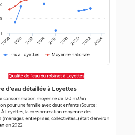
2
,5
1
2016
2020
2010
2024
2014
2018
2008
2022
2012
Prix à Loyettes
Moyenne nationale
Qualité de l'eau du robinet à Loyettes
e d'eau détaillée à Loyettes
e consommation moyenne de 120 m3/an,
on pour une famille avec deux enfants (Source :
 À Loyettes, la consommation moyenne des
(ménages, entreprises, collectivités...) était d'environ
an
en 2022.