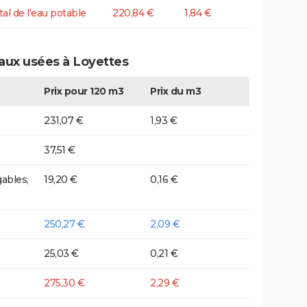
tal de l'eau potable
220,84 €
1,84 €
eaux usées à Loyettes
Prix pour 120 m3
Prix du m3
231,07 €
1,93 €
37,51 €
ables,
19,20 €
0,16 €
250,27 €
2,09 €
25,03 €
0,21 €
275,30 €
2,29 €