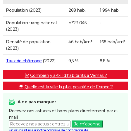
Population (2023)
268 hab.
1 994 hab.
Population : rang national
n°23 045
-
(2023)
Densité de population
46 hab/km²
168 hab/km²
(2023)
Taux de chômage
(2022)
9,5 %
8,8 %
Combien y a-t-il d'habitants à Vernas ?
Quelle est la ville la plus peuplée de France ?
A ne pas manquer
Recevez nos astuces et bons plans directement par e-
mail.
Je m'abonne
En savoir plus sur notre politique de confidentialité