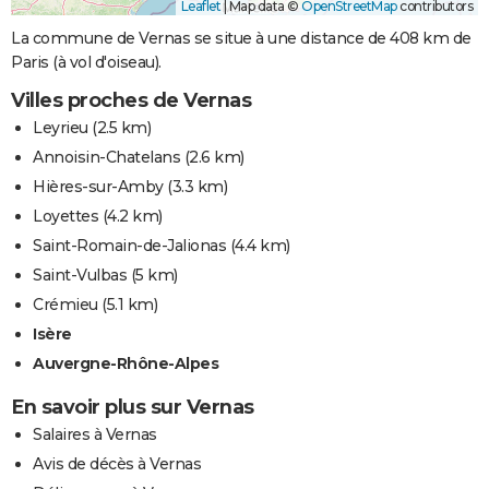
Leaflet
|
Map data ©
OpenStreetMap
contributors
La commune de Vernas se situe à une distance de 408 km de
Paris (à vol d'oiseau).
Villes proches de Vernas
Leyrieu
(2.5 km)
Annoisin-Chatelans
(2.6 km)
Hières-sur-Amby
(3.3 km)
Loyettes
(4.2 km)
Saint-Romain-de-Jalionas
(4.4 km)
Saint-Vulbas
(5 km)
Crémieu
(5.1 km)
Isère
Auvergne-Rhône-Alpes
En savoir plus sur Vernas
Salaires à Vernas
Avis de décès à Vernas