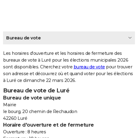
City break
Voyage de noces
Climat
Destinations
Voyage nature
Forum
+
PHOTO
GUIDES D'ACHAT
BONS PLANS
Bureau de vote
CARTE DE VOEUX
Les horaires d'ouverture et les horaires de fermeture des
Carte Bonne année
Carte Pâques
Carte de Noël
Carte Saint-Valentin
Carte d'anniversaire
DICTIONNAIRE
bureaux de vote à Luré pour les élections municipales 2026
sont disponibles. Cherchez votre
bureau de vote
pour trouver
Biographies
Expressions
Dictionnaire
Citations
Proverbes
PROGRAMME TV
son adresse et découvrez où et quand voter pour les élections
à Luré ce dimanche 22 mars 2026.
COPAINS D'AVANT
Bureau de vote de Luré
Se connecter
Collèges
Universités
Service militaire
S'inscrire
Lycées
Primaires
Entreprises
Avis de recherche
AVIS DE DÉCÈS
Bureau de vote unique
Mairie
FORUM
le bourg, 20 chemin de Rechaudon
42260 Luré
Lifestyle
Sport
Television
Cinema
Bricolage
Culture
Auto
Voyage
Horaire d'ouverture et de fermeture
Ouverture : 8 heures