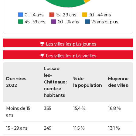
0 - 14 ans
15 - 29 ans
30 - 44 ans
45 - 59 ans
60 - 74 ans
75 ans et plus
Les villes les plus jeunes
Les villes les plus vieilles
Lussac-
les-
Données
% de
Moyenne
Châteaux :
2022
la population
des villes
nombre
habitants
Moins de 15
335
15,4 %
16,8 %
ans
15 - 29 ans
249
11,5 %
13,1 %