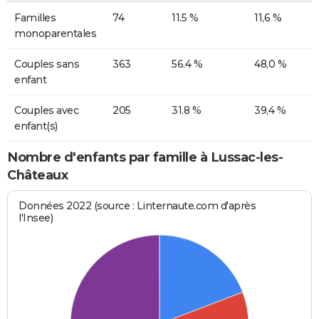
Familles
74
11.5 %
11,6 %
monoparentales
Couples sans
363
56.4 %
48,0 %
enfant
Couples avec
205
31.8 %
39,4 %
enfant(s)
Nombre d'enfants par famille à Lussac-les-
Châteaux
Données 2022 (source : Linternaute.com d'après
l'Insee)