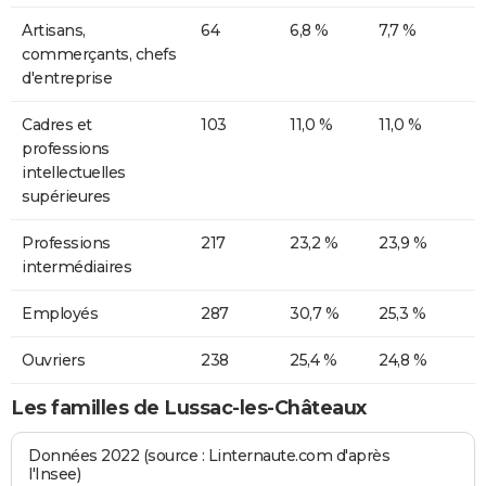
Artisans,
64
6,8 %
7,7 %
commerçants, chefs
d'entreprise
Cadres et
103
11,0 %
11,0 %
professions
intellectuelles
supérieures
Professions
217
23,2 %
23,9 %
intermédiaires
Employés
287
30,7 %
25,3 %
Ouvriers
238
25,4 %
24,8 %
Les familles de Lussac-les-Châteaux
Données 2022 (source : Linternaute.com d'après
l'Insee)