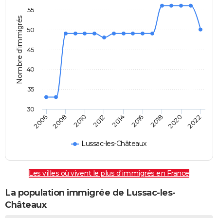
55
Nombre d'immigrés
50
45
40
35
30
2014
2012
2010
2008
2006
2022
2020
2018
2016
Lussac-les-Châteaux
Les villes où vivent le plus d'immigrés en France
La population immigrée de Lussac-les-
Châteaux