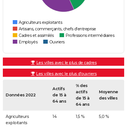
Agriculteurs exploitants
Artisans, commerçants, chefs d'entreprise
Cadres et assimilés
Professions intermédiaires
Employés
Ouvriers
Les villes avec le plus de cadres
Les villes avec le plus d'ouvriers
% des
Actifs
actifs
Moyenne
Données 2022
de 15 à
de 15 à
des villes
64 ans
64 ans
Agriculteurs
14
1,5 %
5,0 %
exploitants