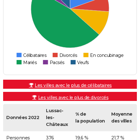
Célibataires
Divorcés
En concubinage
Mariés
Pacsés
Veufs
Les villes avec le plus de célibataires
Les villes avec le plus de divorcés
Lussac-
% de
Moyenne
Données 2022
les-
la population
des villes
Châteaux
Personnes
376
19,6 %
21,7 %