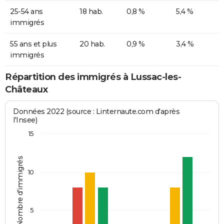
25-54 ans
18 hab.
0,8 %
5,4 %
immigrés
55 ans et plus
20 hab.
0,9 %
3,4 %
immigrés
Répartition des immigrés à Lussac-les-
Châteaux
Données 2022 (source : Linternaute.com d'après
l'Insee)
15
Nombre d'immigrés
10
5