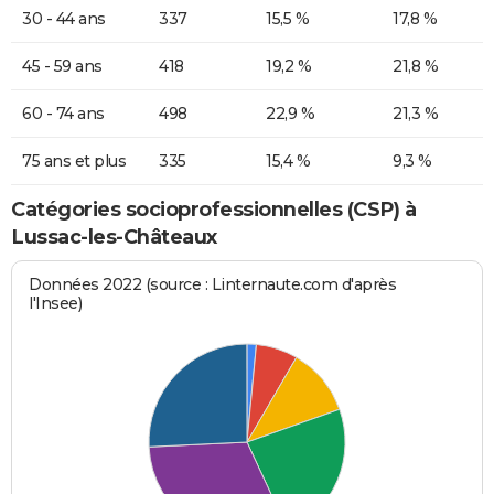
30 - 44 ans
337
15,5 %
17,8 %
45 - 59 ans
418
19,2 %
21,8 %
60 - 74 ans
498
22,9 %
21,3 %
75 ans et plus
335
15,4 %
9,3 %
Catégories socioprofessionnelles (CSP) à
Lussac-les-Châteaux
Données 2022 (source : Linternaute.com d'après
l'Insee)