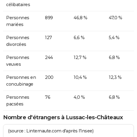
célibataires
Personnes
899
46,8 %
47,0 %
mariées
Personnes
127
6,6 %
5,4 %
divorcées
Personnes
244
12,7 %
6,8 %
veuves
Personnes en
200
10,4 %
12,3 %
concubinage
Personnes
76
4,0 %
6,8 %
pacsées
Nombre d'étrangers à Lussac-les-Châteaux
(source : Linternaute.com d'après l'Insee)