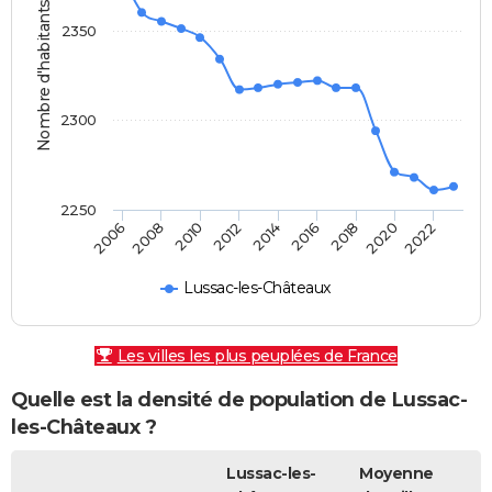
Nombre d'habitants
2350
2300
2250
2010
2006
2020
2016
2012
2008
2022
2018
2014
Lussac-les-Châteaux
Les villes les plus peuplées de France
Quelle est la densité de population de Lussac-
les-Châteaux ?
Lussac-les-
Moyenne