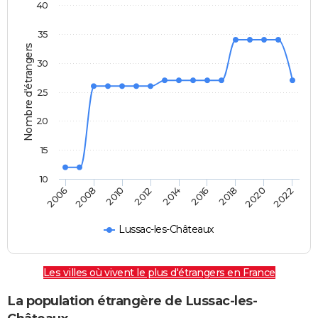
40
35
Nombre d'étrangers
30
25
20
15
10
2018
2014
2006
2010
2016
2020
2012
2008
2022
Lussac-les-Châteaux
Les villes où vivent le plus d'étrangers en France
La population étrangère de Lussac-les-