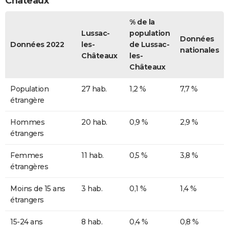
Châteaux
% de la
Lussac-
population
Données
Données 2022
les-
de Lussac-
nationales
Châteaux
les-
Châteaux
Population
27 hab.
1,2 %
7,7 %
étrangère
Hommes
20 hab.
0,9 %
2,9 %
étrangers
Femmes
11 hab.
0,5 %
3,8 %
étrangères
Moins de 15 ans
3 hab.
0,1 %
1,4 %
étrangers
15-24 ans
8 hab.
0,4 %
0,8 %