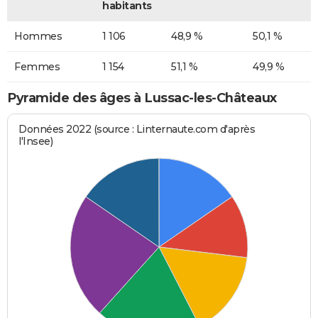
habitants
Hommes
1 106
48,9 %
50,1 %
Femmes
1 154
51,1 %
49,9 %
Pyramide des âges à Lussac-les-Châteaux
Données 2022 (source : Linternaute.com d'après
l'Insee)