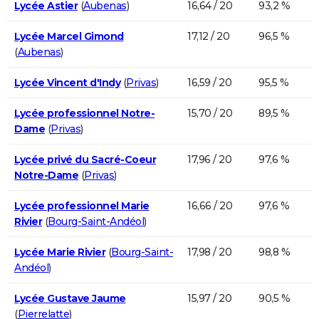
Lycée Astier
(
Aubenas
)
16,64 / 20
93,2 %
Lycée Marcel Gimond
17,12 / 20
96,5 %
(
Aubenas
)
Lycée Vincent d'Indy
(
Privas
)
16,59 / 20
95,5 %
Lycée professionnel Notre-
15,70 / 20
89,5 %
Dame
(
Privas
)
Lycée privé du Sacré-Coeur
17,96 / 20
97,6 %
Notre-Dame
(
Privas
)
Lycée professionnel Marie
16,66 / 20
97,6 %
Rivier
(
Bourg-Saint-Andéol
)
Lycée Marie Rivier
(
Bourg-Saint-
17,98 / 20
98,8 %
Andéol
)
Lycée Gustave Jaume
15,97 / 20
90,5 %
(
Pierrelatte
)