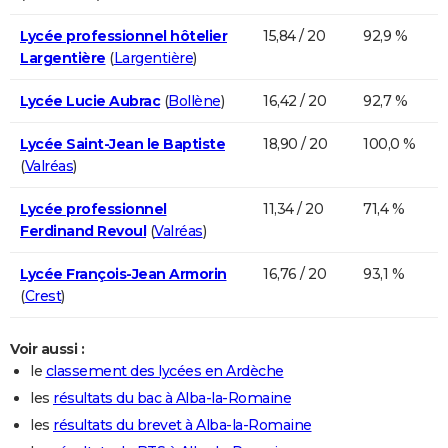
Lycée professionnel hôtelier
15,84 / 20
92,9 %
Largentière
(
Largentière
)
Lycée Lucie Aubrac
(
Bollène
)
16,42 / 20
92,7 %
Lycée Saint-Jean le Baptiste
18,90 / 20
100,0 %
(
Valréas
)
Lycée professionnel
11,34 / 20
71,4 %
Ferdinand Revoul
(
Valréas
)
Lycée François-Jean Armorin
16,76 / 20
93,1 %
(
Crest
)
Voir aussi :
le
classement des lycées en Ardèche
les
résultats du bac à Alba-la-Romaine
les
résultats du brevet à Alba-la-Romaine