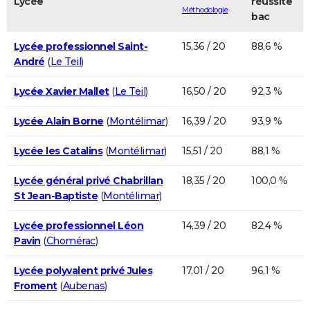
Lycée
réussite
Méthodologie
bac
Lycée professionnel Saint-
15,36 / 20
88,6 %
André
(
Le Teil
)
Lycée Xavier Mallet
(
Le Teil
)
16,50 / 20
92,3 %
Lycée Alain Borne
(
Montélimar
)
16,39 / 20
93,9 %
Lycée les Catalins
(
Montélimar
)
15,51 / 20
88,1 %
Lycée général privé Chabrillan
18,35 / 20
100,0 %
St Jean-Baptiste
(
Montélimar
)
Lycée professionnel Léon
14,39 / 20
82,4 %
Pavin
(
Chomérac
)
Lycée polyvalent privé Jules
17,01 / 20
96,1 %
Froment
(
Aubenas
)