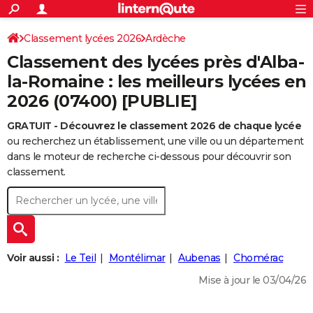
ACTUALITÉS
Connexion
S'inscrire
Classement lycées 2026
Ardèche
Rechercher
Société
Education
Villes
Politique
Faits Divers
Monde
+
SPORT
Classement des lycées près d'Alba-
Football
Cyclisme
Forum
Coupe du monde 2026
Tennis
Rugby
CULTURE
la-Romaine : les meilleurs lycées en
2026 (07400) [PUBLIE]
TNT
Cinéma
Musique
Programme TV
Streaming
Sorties cinéma
+
FINANCE
GRATUIT - Découvrez le classement 2026 de chaque lycée
Impôts
Immobilier
Banque
Crédit
Retraite
Epargne
Risques naturels par ville
Assurance
AUTO
ou recherchez un établissement, une ville ou un département
Réserver un essai
Berlines
Forum auto
Essais
Citadines
SUV
+
dans le moteur de recherche ci-dessous pour découvrir son
HIGH-TECH
classement.
Meilleur smartphone
Ordinateurs
Guide high-tech
Mobiles
Internet
Jeux vidéo
+
BRICOLAGE
Aménagement intérieur
Cuisine
Jardinage
+
Forum
Extérieur
Salle de bains
Rangement
WEEK-END
Escapades
Expositions
Week-end nature
Guides de France
Patrimoine
Musées
+
LIFESTYLE
Voir aussi :
Le Teil
Montélimar
Aubenas
Chomérac
Bien-être
Mode
+
Art de vivre
Loisirs
Modes de vie
SANTE
Mise à jour le 03/04/26
Guide de la santé
Médicaments
+
Alimentation
Maladies
Sommeil
VOYAGE