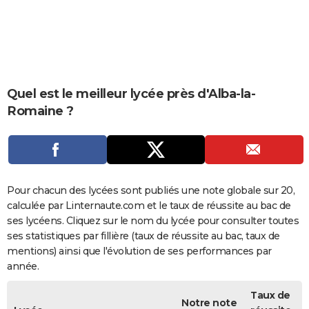
City break
Voyage de noces
Climat
Destinations
Voyage nature
Forum
+
PHOTO
GUIDES D'ACHAT
BONS PLANS
Quel est le meilleur lycée près d'Alba-la-
CARTE DE VOEUX
Romaine ?
Carte Bonne année
Carte Pâques
Carte de Noël
Carte Saint-Valentin
Carte d'anniversaire
DICTIONNAIRE
Biographies
Expressions
Dictionnaire
Citations
Proverbes
PROGRAMME TV
COPAINS D'AVANT
Pour chacun des lycées sont publiés une note globale sur 20,
calculée par Linternaute.com et le taux de réussite au bac de
Se connecter
Collèges
Universités
Service militaire
S'inscrire
Lycées
Primaires
Entreprises
Avis de recherche
AVIS DE DÉCÈS
ses lycéens. Cliquez sur le nom du lycée pour consulter toutes
ses statistiques par fillière (taux de réussite au bac, taux de
FORUM
mentions) ainsi que l'évolution de ses performances par
Lifestyle
Sport
Television
Cinema
Bricolage
Culture
Auto
Voyage
année.
Taux de
Notre note