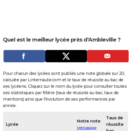
City break
Voyage de noces
Climat
Destinations
Voyage nature
Forum
+
PHOTO
GUIDES D'ACHAT
BONS PLANS
Quel est le meilleur lycée près d'Ambleville ?
CARTE DE VOEUX
Carte Bonne année
Carte Pâques
Carte de Noël
Carte Saint-Valentin
Carte d'anniversaire
DICTIONNAIRE
Biographies
Expressions
Dictionnaire
Citations
Proverbes
PROGRAMME TV
Pour chacun des lycées sont publiés une note globale sur 20,
COPAINS D'AVANT
calculée par Linternaute.com et le taux de réussite au bac de
ses lycéens. Cliquez sur le nom du lycée pour consulter toutes
Se connecter
Collèges
Universités
Service militaire
S'inscrire
Lycées
Primaires
Entreprises
Avis de recherche
AVIS DE DÉCÈS
ses statistiques par fillière (taux de réussite au bac, taux de
mentions) ainsi que l'évolution de ses performances par
FORUM
année.
Lifestyle
Sport
Television
Cinema
Bricolage
Culture
Auto
Voyage
Taux de
Notre note
Lycée
réussite
Méthodologie
bac