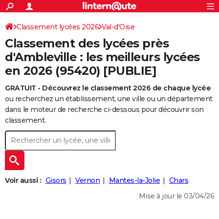
ACTUALITÉS
Connexion
S'inscrire
Classement lycées 2026
Val-d'Oise
Rechercher
Société
Education
Villes
Politique
Faits Divers
Monde
+
SPORT
Classement des lycées près
Football
Cyclisme
Forum
Coupe du monde 2026
Tennis
Rugby
CULTURE
d'Ambleville : les meilleurs lycées
en 2026 (95420) [PUBLIE]
TNT
Cinéma
Musique
Programme TV
Streaming
Sorties cinéma
+
FINANCE
GRATUIT - Découvrez le classement 2026 de chaque lycée
Impôts
Immobilier
Banque
Crédit
Retraite
Epargne
Risques naturels par ville
Assurance
AUTO
ou recherchez un établissement, une ville ou un département
Réserver un essai
Berlines
Forum auto
Essais
Citadines
SUV
+
dans le moteur de recherche ci-dessous pour découvrir son
HIGH-TECH
classement.
Meilleur smartphone
Ordinateurs
Guide high-tech
Mobiles
Internet
Jeux vidéo
+
BRICOLAGE
Aménagement intérieur
Cuisine
Jardinage
+
Forum
Extérieur
Salle de bains
Rangement
WEEK-END
Escapades
Expositions
Week-end nature
Guides de France
Patrimoine
Musées
+
LIFESTYLE
Voir aussi :
Gisors
Vernon
Mantes-la-Jolie
Chars
Bien-être
Mode
+
Art de vivre
Loisirs
Modes de vie
SANTE
Mise à jour le 03/04/26
Guide de la santé
Médicaments
+
Alimentation
Maladies
Sommeil
VOYAGE