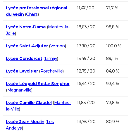
Lycée professionnel régional
11,47 / 20
71,7 %
du Vexin
(
Chars
)
Lycée Notre-Dame
(
Mantes-la-
18,63 / 20
98,8 %
Jolie
)
Lycée Saint-Adjutor
(
Vernon
)
17,90 / 20
100,0 %
Lycée Condorcet
(
Limay
)
15,49 / 20
89,1 %
Lycée Lavoisier
(
Porcheville
)
12,75 / 20
84,0 %
Lycée Léopold Sédar Senghor
16,44 / 20
93,4 %
(
Magnanville
)
Lycée Camille Claudel
(
Mantes-
11,83 / 20
73,8 %
la-Ville
)
Lycée Jean Moulin
(
Les
13,76 / 20
80,9 %
Andelys
)