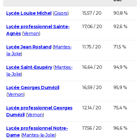
Lycée Louise Michel
(
Gisors
)
15,57 / 20
90,8 %
Lycée professionnel Sainte-
17,06 / 20
92,6 %
Agnès
(
Vernon
)
Lycée Jean Rostand
(
Mantes-
11,75 / 20
71,5 %
la-Jolie
)
Lycée Saint-Exupéry
(
Mantes-
16,64 / 20
94,9 %
la-Jolie
)
Lycée Georges Dumézil
16,59 / 20
95,9 %
(
Vernon
)
Lycée professionnel Georges
12,14 / 20
75,4 %
Dumézil
(
Vernon
)
Lycée professionnel Notre-
17,56 / 20
96,6 %
Dame
(
Mantes-la-Jolie
)