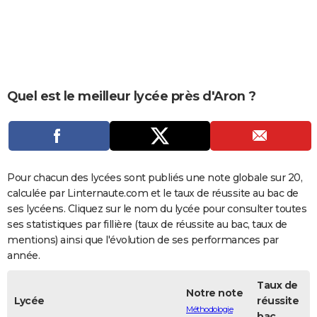
City break
Voyage de noces
Climat
Destinations
Voyage nature
Forum
+
PHOTO
GUIDES D'ACHAT
BONS PLANS
Quel est le meilleur lycée près d'Aron ?
CARTE DE VOEUX
Carte Bonne année
Carte Pâques
Carte de Noël
Carte Saint-Valentin
Carte d'anniversaire
DICTIONNAIRE
Biographies
Expressions
Dictionnaire
Citations
Proverbes
PROGRAMME TV
Pour chacun des lycées sont publiés une note globale sur 20,
COPAINS D'AVANT
calculée par Linternaute.com et le taux de réussite au bac de
ses lycéens. Cliquez sur le nom du lycée pour consulter toutes
Se connecter
Collèges
Universités
Service militaire
S'inscrire
Lycées
Primaires
Entreprises
Avis de recherche
AVIS DE DÉCÈS
ses statistiques par fillière (taux de réussite au bac, taux de
mentions) ainsi que l'évolution de ses performances par
FORUM
année.
Lifestyle
Sport
Television
Cinema
Bricolage
Culture
Auto
Voyage
Taux de
Notre note
Lycée
réussite
Méthodologie
bac