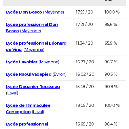
Lycée Don Bosco
(
Mayenne
)
17,55 / 20
100,0 %
Lycée professionnel Don
17,21 / 20
95,6 %
Bosco
(
Mayenne
)
Lycée professionnel Léonard
11,34 / 20
65,9 %
de Vinci
(
Mayenne
)
Lycée Lavoisier
(
Mayenne
)
16,77 / 20
96,7 %
Lycée Raoul Vadepied
(
Évron
)
16,02 / 20
90,5 %
Lycée Douanier Rousseau
15,48 / 20
90,8 %
(
Laval
)
Lycée de l'Immaculée
18,05 / 20
100,0 %
Conception
(
Laval
)
Lycée professionnel
16,69 / 20
96,4 %