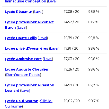
Immaculée Conception
(
Laval
)
Lycée Réaumur
(
Laval
)
17,08 / 20
98,8 %
Lycée professionnel Robert
14,52 / 20
81,7 %
Buron
(
Laval
)
Lycée Haute Follis
(
Laval
)
16,79 / 20
95,8 %
Lycée privé d'Avesnières
(
Laval
)
17,91 / 20
98,6 %
Lycée Ambroise Paré
(
Laval
)
17,03 / 20
96,8 %
Lycée Auguste Chevalier
17,26 / 20
98,6 %
(
Domfront en Poiraie
)
Lycée professionnel Gaston
14,97 / 20
87,7 %
Lesnard
(
Laval
)
Lycée Paul Scarron
(
Sillé-le-
16,02 / 20
90,7 %
Guillaume
)