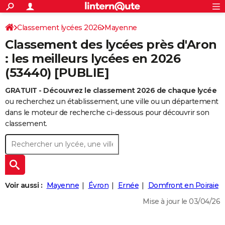
ACTUALITÉS
Connexion
S'inscrire
Classement lycées 2026
Mayenne
Rechercher
Société
Education
Villes
Politique
Faits Divers
Monde
+
SPORT
Classement des lycées près d'Aron
Football
Cyclisme
Forum
Coupe du monde 2026
Tennis
Rugby
CULTURE
: les meilleurs lycées en 2026
(53440) [PUBLIE]
TNT
Cinéma
Musique
Programme TV
Streaming
Sorties cinéma
+
FINANCE
GRATUIT - Découvrez le classement 2026 de chaque lycée
Impôts
Immobilier
Banque
Crédit
Retraite
Epargne
Risques naturels par ville
Assurance
AUTO
ou recherchez un établissement, une ville ou un département
Réserver un essai
Berlines
Forum auto
Essais
Citadines
SUV
+
dans le moteur de recherche ci-dessous pour découvrir son
HIGH-TECH
classement.
Meilleur smartphone
Ordinateurs
Guide high-tech
Mobiles
Internet
Jeux vidéo
+
BRICOLAGE
Aménagement intérieur
Cuisine
Jardinage
+
Forum
Extérieur
Salle de bains
Rangement
WEEK-END
Escapades
Expositions
Week-end nature
Guides de France
Patrimoine
Musées
+
LIFESTYLE
Voir aussi :
Mayenne
Évron
Ernée
Domfront en Poiraie
Bien-être
Mode
+
Art de vivre
Loisirs
Modes de vie
SANTE
Mise à jour le 03/04/26
Guide de la santé
Médicaments
+
Alimentation
Maladies
Sommeil
VOYAGE