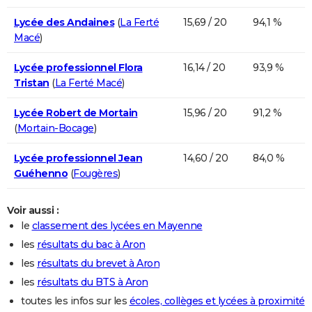
Lycée des Andaines
(
La Ferté
15,69 / 20
94,1 %
Macé
)
Lycée professionnel Flora
16,14 / 20
93,9 %
Tristan
(
La Ferté Macé
)
Lycée Robert de Mortain
15,96 / 20
91,2 %
(
Mortain-Bocage
)
Lycée professionnel Jean
14,60 / 20
84,0 %
Guéhenno
(
Fougères
)
Voir aussi :
le
classement des lycées en Mayenne
les
résultats du bac à Aron
les
résultats du brevet à Aron
les
résultats du BTS à Aron
toutes les infos sur les
écoles, collèges et lycées à proximité