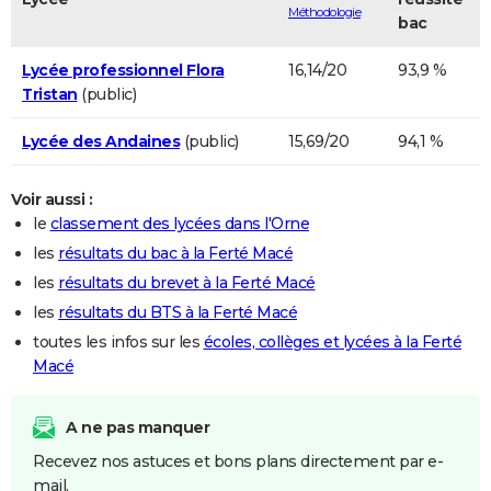
Méthodologie
bac
Lycée professionnel Flora
16,14/20
93,9 %
Tristan
(public)
Lycée des Andaines
(public)
15,69/20
94,1 %
Voir aussi :
le
classement des lycées dans l'Orne
les
résultats du bac à la Ferté Macé
les
résultats du brevet à la Ferté Macé
les
résultats du BTS à la Ferté Macé
toutes les infos sur les
écoles, collèges et lycées à la Ferté
Macé
A ne pas manquer
Recevez nos astuces et bons plans directement par e-
mail.