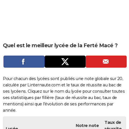
City break
Voyage de noces
Climat
Destinations
Voyage nature
Forum
+
PHOTO
GUIDES D'ACHAT
BONS PLANS
CARTE DE VOEUX
Quel est le meilleur lycée de la Ferté Macé ?
Carte Bonne année
Carte Pâques
Carte de Noël
Carte Saint-Valentin
Carte d'anniversaire
DICTIONNAIRE
Biographies
Expressions
Dictionnaire
Citations
Proverbes
PROGRAMME TV
COPAINS D'AVANT
Pour chacun des lycées sont publiés une note globale sur 20,
calculée par Linternaute.com et le taux de réussite au bac de
Se connecter
Collèges
Universités
Service militaire
S'inscrire
Lycées
Primaires
Entreprises
Avis de recherche
AVIS DE DÉCÈS
ses lycéens. Cliquez sur le nom du lycée pour consulter toutes
ses statistiques par fillière (taux de réussite au bac, taux de
FORUM
mentions) ainsi que l'évolution de ses performances par
année.
Lifestyle
Sport
Television
Cinema
Bricolage
Culture
Auto
Voyage
Taux de
Notre note
Lycée
réussite