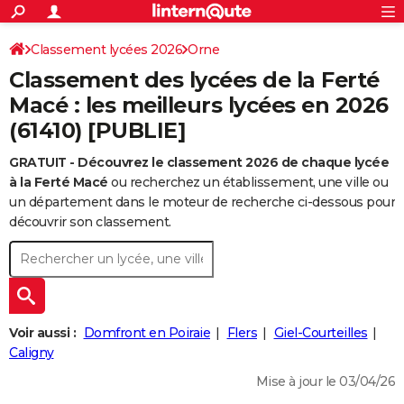
ACTUALITÉS
Connexion
S'inscrire
Classement lycées 2026
Orne
Rechercher
Société
Education
Villes
Politique
Faits Divers
Monde
+
SPORT
Classement des lycées de la Ferté
Football
Cyclisme
Forum
Coupe du monde 2026
Tennis
Rugby
CULTURE
Macé : les meilleurs lycées en 2026
(61410) [PUBLIE]
TNT
Cinéma
Musique
Programme TV
Streaming
Sorties cinéma
+
FINANCE
GRATUIT - Découvrez le classement 2026 de chaque lycée
Impôts
Immobilier
Banque
Crédit
Retraite
Epargne
Risques naturels par ville
Assurance
AUTO
à la Ferté Macé
ou recherchez un établissement, une ville ou
Réserver un essai
Berlines
Forum auto
Essais
Citadines
SUV
+
un département dans le moteur de recherche ci-dessous pour
HIGH-TECH
découvrir son classement.
Meilleur smartphone
Ordinateurs
Guide high-tech
Mobiles
Internet
Jeux vidéo
+
BRICOLAGE
Aménagement intérieur
Cuisine
Jardinage
+
Forum
Extérieur
Salle de bains
Rangement
WEEK-END
Escapades
Expositions
Week-end nature
Guides de France
Patrimoine
Musées
+
LIFESTYLE
Voir aussi :
Domfront en Poiraie
Flers
Giel-Courteilles
Bien-être
Mode
+
Art de vivre
Loisirs
Modes de vie
Caligny
SANTE
Mise à jour le 03/04/26
Guide de la santé
Médicaments
+
Alimentation
Maladies
Sommeil
VOYAGE