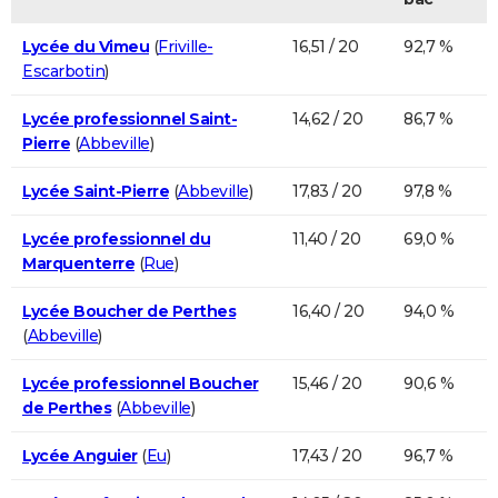
Lycée du Vimeu
(
Friville-
16,51 / 20
92,7 %
Escarbotin
)
Lycée professionnel Saint-
14,62 / 20
86,7 %
Pierre
(
Abbeville
)
Lycée Saint-Pierre
(
Abbeville
)
17,83 / 20
97,8 %
Lycée professionnel du
11,40 / 20
69,0 %
Marquenterre
(
Rue
)
Lycée Boucher de Perthes
16,40 / 20
94,0 %
(
Abbeville
)
Lycée professionnel Boucher
15,46 / 20
90,6 %
de Perthes
(
Abbeville
)
Lycée Anguier
(
Eu
)
17,43 / 20
96,7 %