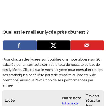
City break
Voyage de noces
Climat
Destinations
Voyage nature
Forum
+
PHOTO
GUIDES D'ACHAT
BONS PLANS
Quel est le meilleur lycée près d'Arrest ?
CARTE DE VOEUX
Carte Bonne année
Carte Pâques
Carte de Noël
Carte Saint-Valentin
Carte d'anniversaire
DICTIONNAIRE
Biographies
Expressions
Dictionnaire
Citations
Proverbes
PROGRAMME TV
Pour chacun des lycées sont publiés une note globale sur 20,
COPAINS D'AVANT
calculée par Linternaute.com et le taux de réussite au bac de
ses lycéens. Cliquez sur le nom du lycée pour consulter toutes
Se connecter
Collèges
Universités
Service militaire
S'inscrire
Lycées
Primaires
Entreprises
Avis de recherche
AVIS DE DÉCÈS
ses statistiques par fillière (taux de réussite au bac, taux de
mentions) ainsi que l'évolution de ses performances par
FORUM
année.
Lifestyle
Sport
Television
Cinema
Bricolage
Culture
Auto
Voyage
Taux de
Notre note
Lycée
réussite
Méthodologie
bac