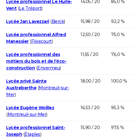
Lycée professionnel Le Hurle-
14,05 / 20
85,0 %
Vent
(
Le Tréport
)
Lycée Jan Lavezzari
(
Berck
)
15,98 / 20
92,2 %
Lycée professionnel Alfred
12,50 / 20
75,0 %
Manessier
(
Flixecourt
)
Lycée professionnel des
11,55 / 20
76,0 %
métiers du bois et de l'éco-
construction
(
Envermeu
)
Lycée privé Sainte
18,00 / 20
100,0 %
Austreberthe
(
Montreuil-sur-
Mer
)
Lycée Eugène Woillez
16,53 / 20
95,3 %
(
Montreuil-sur-Mer
)
Lycée professionnel Saint-
15,90 / 20
97,5 %
Joseph
(
Étaples
)