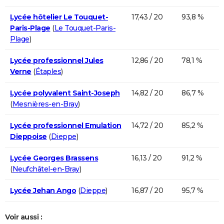
Lycée hôtelier Le Touquet-
17,43 / 20
93,8 %
Paris-Plage
(
Le Touquet-Paris-
Plage
)
Lycée professionnel Jules
12,86 / 20
78,1 %
Verne
(
Étaples
)
Lycée polyvalent Saint-Joseph
14,82 / 20
86,7 %
(
Mesnières-en-Bray
)
Lycée professionnel Emulation
14,72 / 20
85,2 %
Dieppoise
(
Dieppe
)
Lycée Georges Brassens
16,13 / 20
91,2 %
(
Neufchâtel-en-Bray
)
Lycée Jehan Ango
(
Dieppe
)
16,87 / 20
95,7 %
Voir aussi :