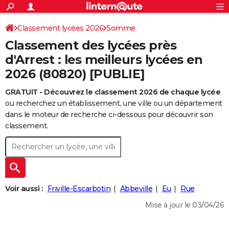
ACTUALITÉS
Connexion
S'inscrire
Classement lycées 2026
Somme
Rechercher
Société
Education
Villes
Politique
Faits Divers
Monde
+
SPORT
Classement des lycées près
Football
Cyclisme
Forum
Coupe du monde 2026
Tennis
Rugby
CULTURE
d'Arrest : les meilleurs lycées en
2026 (80820) [PUBLIE]
TNT
Cinéma
Musique
Programme TV
Streaming
Sorties cinéma
+
FINANCE
GRATUIT - Découvrez le classement 2026 de chaque lycée
Impôts
Immobilier
Banque
Crédit
Retraite
Epargne
Risques naturels par ville
Assurance
AUTO
ou recherchez un établissement, une ville ou un département
Réserver un essai
Berlines
Forum auto
Essais
Citadines
SUV
+
dans le moteur de recherche ci-dessous pour découvrir son
HIGH-TECH
classement.
Meilleur smartphone
Ordinateurs
Guide high-tech
Mobiles
Internet
Jeux vidéo
+
BRICOLAGE
Aménagement intérieur
Cuisine
Jardinage
+
Forum
Extérieur
Salle de bains
Rangement
WEEK-END
Escapades
Expositions
Week-end nature
Guides de France
Patrimoine
Musées
+
LIFESTYLE
Voir aussi :
Friville-Escarbotin
Abbeville
Eu
Rue
Bien-être
Mode
+
Art de vivre
Loisirs
Modes de vie
SANTE
Mise à jour le 03/04/26
Guide de la santé
Médicaments
+
Alimentation
Maladies
Sommeil
VOYAGE