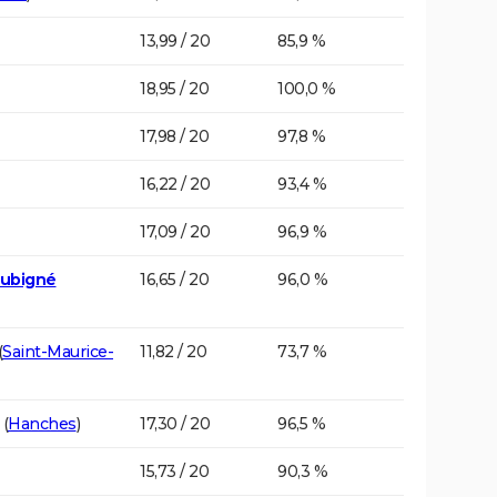
13,99 / 20
85,9 %
18,95 / 20
100,0 %
17,98 / 20
97,8 %
16,22 / 20
93,4 %
17,09 / 20
96,9 %
Aubigné
16,65 / 20
96,0 %
(
Saint-Maurice-
11,82 / 20
73,7 %
(
Hanches
)
17,30 / 20
96,5 %
15,73 / 20
90,3 %