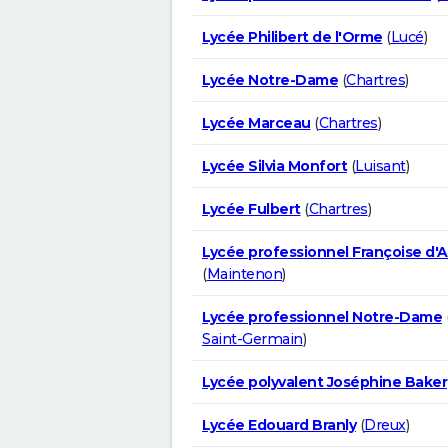
Lycée Philibert de l'Orme
(
Lucé
)
Lycée Notre-Dame
(
Chartres
)
Lycée Marceau
(
Chartres
)
Lycée Silvia Monfort
(
Luisant
)
Lycée Fulbert
(
Chartres
)
Lycée professionnel Françoise d'
(
Maintenon
)
Lycée professionnel Notre-Dame
Saint-Germain
)
Lycée polyvalent Joséphine Baker
Lycée Edouard Branly
(
Dreux
)