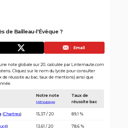
ès de Bailleau-l'Évêque ?
Email
une note globale sur 20, calculée par Linternaute.com
ycéens. Cliquez sur le nom du lycée pour consulter
aux de réussite au bac, taux de mentions) ainsi que
année.
Notre note
Taux de
réussite bac
Méthodologie
e
(
Chartres
)
15,37 / 20
89,1 %
ucé
)
13,61 / 20
78,6 %