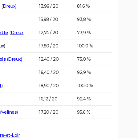
n
(
Dreux
)
13,96 / 20
81,6 %
15,98 / 20
93,8 %
ette
(
Dreux
)
12,74 / 20
73,9 %
ux
)
17,80 / 20
100,0 %
ois
(
Dreux
)
12,40 / 20
75,0 %
16,40 / 20
92,9 %
t
)
18,90 / 20
100,0 %
16,12 / 20
92,4 %
Yvelines
)
17,20 / 20
95,6 %
re-et-Loir