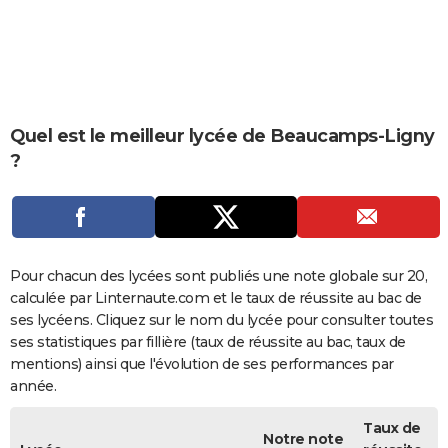
City break
Voyage de noces
Climat
Destinations
Voyage nature
Forum
+
PHOTO
GUIDES D'ACHAT
BONS PLANS
Quel est le meilleur lycée de Beaucamps-Ligny
CARTE DE VOEUX
?
Carte Bonne année
Carte Pâques
Carte de Noël
Carte Saint-Valentin
Carte d'anniversaire
DICTIONNAIRE
Biographies
Expressions
Dictionnaire
Citations
Proverbes
PROGRAMME TV
COPAINS D'AVANT
Pour chacun des lycées sont publiés une note globale sur 20,
calculée par Linternaute.com et le taux de réussite au bac de
Se connecter
Collèges
Universités
Service militaire
S'inscrire
Lycées
Primaires
Entreprises
Avis de recherche
AVIS DE DÉCÈS
ses lycéens. Cliquez sur le nom du lycée pour consulter toutes
ses statistiques par fillière (taux de réussite au bac, taux de
FORUM
mentions) ainsi que l'évolution de ses performances par
Lifestyle
Sport
Television
Cinema
Bricolage
Culture
Auto
Voyage
année.
Taux de
Notre note