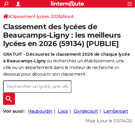
ACTUALITÉS
Connexion
S'inscrire
Classement lycées 2026
Nord
Rechercher
Société
Education
Villes
Politique
Faits Divers
Monde
+
SPORT
Classement des lycées de
Football
Cyclisme
Forum
Coupe du monde 2026
Tennis
Rugby
CULTURE
Beaucamps-Ligny : les meilleurs
lycées en 2026 (59134) [PUBLIE]
TNT
Cinéma
Musique
Programme TV
Streaming
Sorties cinéma
+
FINANCE
GRATUIT - Découvrez le classement 2026 de chaque lycée
Impôts
Immobilier
Banque
Crédit
Retraite
Epargne
Risques naturels par ville
Assurance
AUTO
à Beaucamps-Ligny
ou recherchez un établissement, une
Réserver un essai
Berlines
Forum auto
Essais
Citadines
SUV
+
ville ou un département dans le moteur de recherche ci-
HIGH-TECH
dessous pour découvrir son classement.
Meilleur smartphone
Ordinateurs
Guide high-tech
Mobiles
Internet
Jeux vidéo
+
BRICOLAGE
Aménagement intérieur
Cuisine
Jardinage
+
Forum
Extérieur
Salle de bains
Rangement
WEEK-END
Escapades
Expositions
Week-end nature
Guides de France
Patrimoine
Musées
+
LIFESTYLE
Voir aussi :
Haubourdin
Loos
Gondecourt
Lambersart
Bien-être
Mode
+
Art de vivre
Loisirs
Modes de vie
SANTE
Mise à jour le 03/04/26
Guide de la santé
Médicaments
+
Alimentation
Maladies
Sommeil
VOYAGE