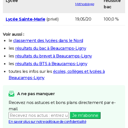
Lycée
réussite
Méthodologie
bac
Lycée Sainte-Marie
(privé)
19,05/20
100,0 %
Voir aussi :
le
classement des lycées dans le Nord
les
résultats du bac à Beaucamps-Ligny
les
résultats du brevet à Beaucamps-Ligny
les
résultats du BTS à Beaucamps-Ligny
toutes les infos sur les
écoles, collèges et lycées à
Beaucamps-Ligny
A ne pas manquer
Recevez nos astuces et bons plans directement par e-
mail.
Je m'abonne
En savoir plus sur notre politique de confidentialité