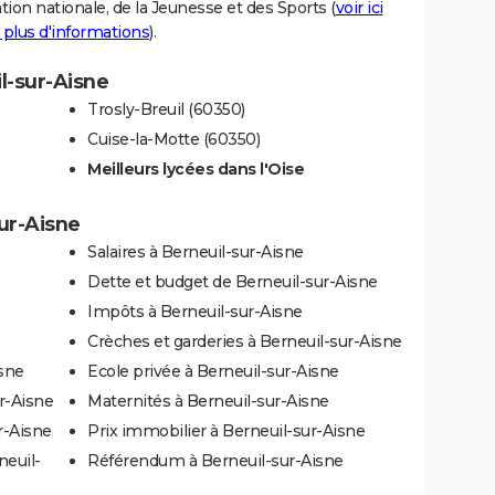
tion nationale, de la Jeunesse et des Sports (
voir ici
 plus d'informations
).
il-sur-Aisne
Trosly-Breuil (60350)
Cuise-la-Motte (60350)
Meilleurs lycées dans l'Oise
sur-Aisne
Salaires à Berneuil-sur-Aisne
Dette et budget de Berneuil-sur-Aisne
Impôts à Berneuil-sur-Aisne
Crèches et garderies à Berneuil-sur-Aisne
isne
Ecole privée à Berneuil-sur-Aisne
r-Aisne
Maternités à Berneuil-sur-Aisne
r-Aisne
Prix immobilier à Berneuil-sur-Aisne
neuil-
Référendum à Berneuil-sur-Aisne