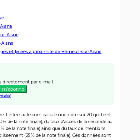
se
-Aisne
sur-Aisne
r-Aisne
lèges et lycées à proximité de Berneuil-sur-Aisne
 directement par e-mail.
e m'abonne
tialité
e, Linternaute.com calcule une note sur 20 qui tient
% de la note finale), du taux d'accès de la seconde au
% de la note finale) ainsi que du taux de mentions
blissement (25% de la note finale). Ces données sont