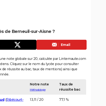
rès de Berneuil-sur-Aisne ?
Email
une note globale sur 20, calculée par Linternaute.com
ycéens. Cliquez sur le nom du lycée pour consulter
aux de réussite au bac, taux de mentions) ainsi que
année.
Notre note
Taux de
réussite bac
Méthodologie
aud
(
Ribécourt-
13,11 / 20
77,1 %