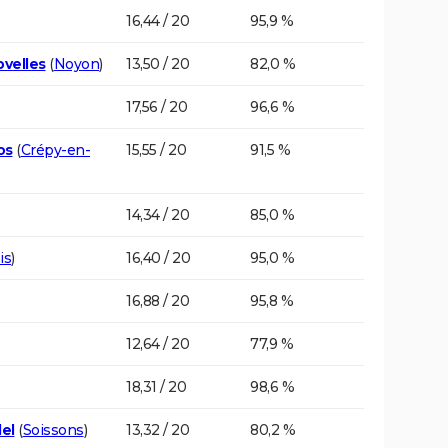
16,44 / 20
95,9 %
ovelles
(
Noyon
)
13,50 / 20
82,0 %
17,56 / 20
96,6 %
os
(
Crépy-en-
15,55 / 20
91,5 %
14,34 / 20
85,0 %
is
)
16,40 / 20
95,0 %
16,88 / 20
95,8 %
12,64 / 20
77,9 %
18,31 / 20
98,6 %
el
(
Soissons
)
13,32 / 20
80,2 %