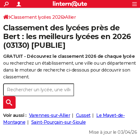
ACTUALITÉS
Connexion
S'inscrire
Classement lycées 2026
Allier
Rechercher
Société
Education
Villes
Politique
Faits Divers
Monde
+
SPORT
Classement des lycées près de
Football
Cyclisme
Forum
Coupe du monde 2026
Tennis
Rugby
CULTURE
Bert : les meilleurs lycées en 2026
(03130) [PUBLIE]
TNT
Cinéma
Musique
Programme TV
Streaming
Sorties cinéma
+
FINANCE
GRATUIT - Découvrez le classement 2026 de chaque lycée
Impôts
Immobilier
Banque
Crédit
Retraite
Epargne
Risques naturels par ville
Assurance
AUTO
ou recherchez un établissement, une ville ou un département
Réserver un essai
Berlines
Forum auto
Essais
Citadines
SUV
+
dans le moteur de recherche ci-dessous pour découvrir son
HIGH-TECH
classement.
Meilleur smartphone
Ordinateurs
Guide high-tech
Mobiles
Internet
Jeux vidéo
+
BRICOLAGE
Aménagement intérieur
Cuisine
Jardinage
+
Forum
Extérieur
Salle de bains
Rangement
WEEK-END
Escapades
Expositions
Week-end nature
Guides de France
Patrimoine
Musées
+
LIFESTYLE
Voir aussi :
Varennes-sur-Allier
Cusset
Le Mayet-de-
Bien-être
Mode
+
Art de vivre
Loisirs
Modes de vie
Montagne
Saint-Pourçain-sur-Sioule
SANTE
Mise à jour le 03/04/26
Guide de la santé
Médicaments
+
Alimentation
Maladies
Sommeil
VOYAGE