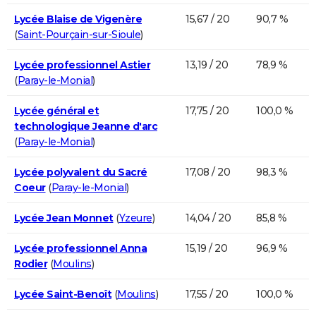
Lycée Blaise de Vigenère
15,67 / 20
90,7 %
(
Saint-Pourçain-sur-Sioule
)
Lycée professionnel Astier
13,19 / 20
78,9 %
(
Paray-le-Monial
)
Lycée général et
17,75 / 20
100,0 %
technologique Jeanne d'arc
(
Paray-le-Monial
)
Lycée polyvalent du Sacré
17,08 / 20
98,3 %
Coeur
(
Paray-le-Monial
)
Lycée Jean Monnet
(
Yzeure
)
14,04 / 20
85,8 %
Lycée professionnel Anna
15,19 / 20
96,9 %
Rodier
(
Moulins
)
Lycée Saint-Benoît
(
Moulins
)
17,55 / 20
100,0 %