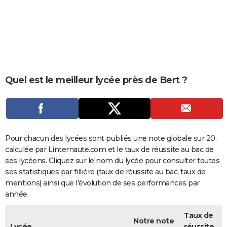
City break
Voyage de noces
Climat
Destinations
Voyage nature
Forum
+
PHOTO
GUIDES D'ACHAT
BONS PLANS
CARTE DE VOEUX
Quel est le meilleur lycée près de Bert ?
Carte Bonne année
Carte Pâques
Carte de Noël
Carte Saint-Valentin
Carte d'anniversaire
DICTIONNAIRE
Biographies
Expressions
Dictionnaire
Citations
Proverbes
PROGRAMME TV
COPAINS D'AVANT
Pour chacun des lycées sont publiés une note globale sur 20,
calculée par Linternaute.com et le taux de réussite au bac de
Se connecter
Collèges
Universités
Service militaire
S'inscrire
Lycées
Primaires
Entreprises
Avis de recherche
AVIS DE DÉCÈS
ses lycéens. Cliquez sur le nom du lycée pour consulter toutes
ses statistiques par fillière (taux de réussite au bac, taux de
FORUM
mentions) ainsi que l'évolution de ses performances par
année.
Lifestyle
Sport
Television
Cinema
Bricolage
Culture
Auto
Voyage
Taux de
Notre note
Lycée
réussite