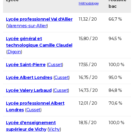
Méthodologie
bac
Lycée professionnel Val d'Allier
11,32 / 20
66,7 %
(
Varennes-sur-Allier
)
Lycée général et
15,80 / 20
94,5 %
technologique Camille Claudel
(
Digoin
)
Lycée Saint-Pierre
(
Cusset
)
17,55 / 20
100,0 %
Lycée Albert Londres
(
Cusset
)
16,75 / 20
95,0 %
Lycée Valery Larbaud
(
Cusset
)
14,73 / 20
84,8 %
Lycée professionnel Albert
12,01 / 20
70,6 %
Londres
(
Cusset
)
Lycée d'enseignement
18,15 / 20
100,0 %
supérieur de Vichy
(
Vichy
)