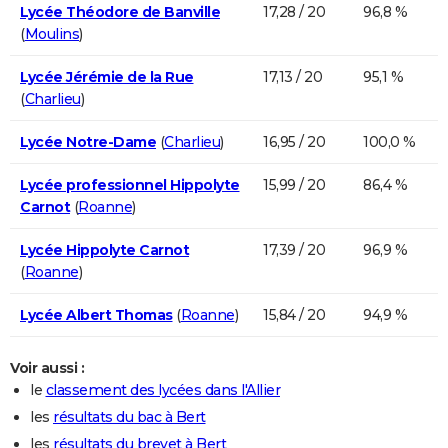
Lycée Théodore de Banville
17,28 / 20
96,8 %
(
Moulins
)
Lycée Jérémie de la Rue
17,13 / 20
95,1 %
(
Charlieu
)
Lycée Notre-Dame
(
Charlieu
)
16,95 / 20
100,0 %
Lycée professionnel Hippolyte
15,99 / 20
86,4 %
Carnot
(
Roanne
)
Lycée Hippolyte Carnot
17,39 / 20
96,9 %
(
Roanne
)
Lycée Albert Thomas
(
Roanne
)
15,84 / 20
94,9 %
Voir aussi :
le
classement des lycées dans l'Allier
les
résultats du bac à Bert
les
résultats du brevet à Bert