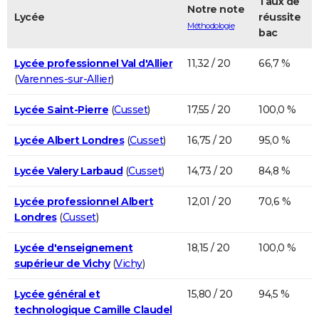
Taux de
Notre note
Lycée
réussite
Méthodologie
bac
Lycée professionnel Val d'Allier
11,32 / 20
66,7 %
(
Varennes-sur-Allier
)
Lycée Saint-Pierre
(
Cusset
)
17,55 / 20
100,0 %
Lycée Albert Londres
(
Cusset
)
16,75 / 20
95,0 %
Lycée Valery Larbaud
(
Cusset
)
14,73 / 20
84,8 %
Lycée professionnel Albert
12,01 / 20
70,6 %
Londres
(
Cusset
)
Lycée d'enseignement
18,15 / 20
100,0 %
supérieur de Vichy
(
Vichy
)
Lycée général et
15,80 / 20
94,5 %
technologique Camille Claudel