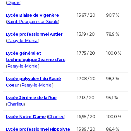
(
Digoin
)
Lycée Blaise de Vigenère
15,67 / 20
90,7 %
(
Saint-Pourçain-sur-Sioule
)
Lycée professionnel Astier
13,19 / 20
78,9 %
(
Paray-le-Monial
)
Lycée général et
17,75 / 20
100,0 %
technologique Jeanne d'arc
(
Paray-le-Monial
)
Lycée polyvalent du Sacré
17,08 / 20
98,3 %
Coeur
(
Paray-le-Monial
)
Lycée Jérémie de la Rue
17,13 / 20
95,1 %
(
Charlieu
)
Lycée Notre-Dame
(
Charlieu
)
16,95 / 20
100,0 %
Lycée professionnel Hippolyte
15,99 / 20
86,4 %