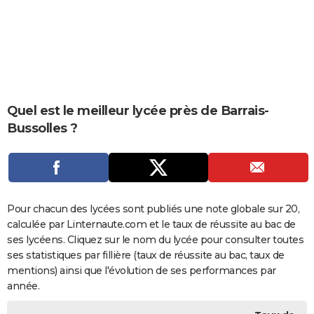
City break
Voyage de noces
Climat
Destinations
Voyage nature
Forum
+
PHOTO
GUIDES D'ACHAT
BONS PLANS
CARTE DE VOEUX
Quel est le meilleur lycée près de Barrais-
Bussolles ?
Carte Bonne année
Carte Pâques
Carte de Noël
Carte Saint-Valentin
Carte d'anniversaire
DICTIONNAIRE
Biographies
Expressions
Dictionnaire
Citations
Proverbes
PROGRAMME TV
COPAINS D'AVANT
Pour chacun des lycées sont publiés une note globale sur 20,
Se connecter
Collèges
Universités
Service militaire
S'inscrire
Lycées
Primaires
Entreprises
Avis de recherche
AVIS DE DÉCÈS
calculée par Linternaute.com et le taux de réussite au bac de
ses lycéens. Cliquez sur le nom du lycée pour consulter toutes
FORUM
ses statistiques par fillière (taux de réussite au bac, taux de
Lifestyle
Sport
Television
Cinema
Bricolage
Culture
Auto
Voyage
mentions) ainsi que l'évolution de ses performances par
année.