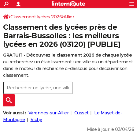
ACTUALITÉS
Connexion
S'inscrire
Classement lycées 2026
Allier
Rechercher
Société
Education
Villes
Politique
Faits Divers
Monde
+
SPORT
Classement des lycées près de
Football
Cyclisme
Forum
Coupe du monde 2026
Tennis
Rugby
CULTURE
Barrais-Bussolles : les meilleurs
lycées en 2026 (03120) [PUBLIE]
TNT
Cinéma
Musique
Programme TV
Streaming
Sorties cinéma
+
FINANCE
GRATUIT - Découvrez le classement 2026 de chaque lycée
Impôts
Immobilier
Banque
Crédit
Retraite
Epargne
Risques naturels par ville
Assurance
AUTO
ou recherchez un établissement, une ville ou un département
Réserver un essai
Berlines
Forum auto
Essais
Citadines
SUV
+
dans le moteur de recherche ci-dessous pour découvrir son
HIGH-TECH
classement.
Meilleur smartphone
Ordinateurs
Guide high-tech
Mobiles
Internet
Jeux vidéo
+
BRICOLAGE
Aménagement intérieur
Cuisine
Jardinage
+
Forum
Extérieur
Salle de bains
Rangement
WEEK-END
Escapades
Expositions
Week-end nature
Guides de France
Patrimoine
Musées
+
LIFESTYLE
Voir aussi :
Varennes-sur-Allier
Cusset
Le Mayet-de-
Bien-être
Mode
+
Art de vivre
Loisirs
Modes de vie
Montagne
Vichy
SANTE
Mise à jour le 03/04/26
Guide de la santé
Médicaments
+
Alimentation
Maladies
Sommeil
VOYAGE