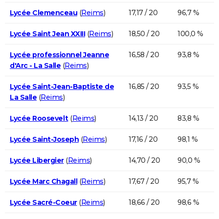
Lycée Clemenceau
(
Reims
)
17,17 / 20
96,7 %
Lycée Saint Jean XXIII
(
Reims
)
18,50 / 20
100,0 %
Lycée professionnel Jeanne
16,58 / 20
93,8 %
d'Arc - La Salle
(
Reims
)
Lycée Saint-Jean-Baptiste de
16,85 / 20
93,5 %
La Salle
(
Reims
)
Lycée Roosevelt
(
Reims
)
14,13 / 20
83,8 %
Lycée Saint-Joseph
(
Reims
)
17,16 / 20
98,1 %
Lycée Libergier
(
Reims
)
14,70 / 20
90,0 %
Lycée Marc Chagall
(
Reims
)
17,67 / 20
95,7 %
Lycée Sacré-Coeur
(
Reims
)
18,66 / 20
98,6 %