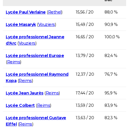
Lycée Paul Verlaine
(
Rethel
)
15,56 / 20
88,0 %
Lycée Masaryk
(
Vouziers
)
15,49 / 20
90,9 %
Lycée professionnel Jeanne
16,65 / 20
100,0 %
d'Arc
(
Vouziers
)
Lycée professionnel Europe
13,79 / 20
82,4 %
(
Reims
)
Lycée professionnel Raymond
12,37 / 20
76,7 %
Kopa
(
Reims
)
Lycée Jean Jaurès
(
Reims
)
17,44 / 20
95,9 %
Lycée Colbert
(
Reims
)
13,59 / 20
83,9 %
Lycée professionnel Gustave
13,63 / 20
82,3 %
Eiffel
(
Reims
)