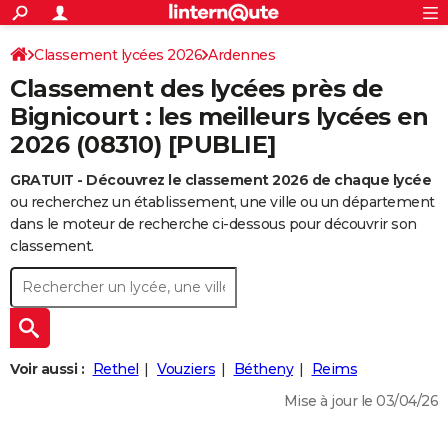
ACTUALITÉS
Connexion
S'inscrire
Classement lycées 2026
Ardennes
Rechercher
Société
Education
Villes
Politique
Faits Divers
Monde
+
SPORT
Classement des lycées près de
Football
Cyclisme
Forum
Coupe du monde 2026
Tennis
Rugby
CULTURE
Bignicourt : les meilleurs lycées en
2026 (08310) [PUBLIE]
TNT
Cinéma
Musique
Programme TV
Streaming
Sorties cinéma
+
FINANCE
GRATUIT - Découvrez le classement 2026 de chaque lycée
Impôts
Immobilier
Banque
Crédit
Retraite
Epargne
Risques naturels par ville
Assurance
AUTO
ou recherchez un établissement, une ville ou un département
Réserver un essai
Berlines
Forum auto
Essais
Citadines
SUV
+
dans le moteur de recherche ci-dessous pour découvrir son
HIGH-TECH
classement.
Meilleur smartphone
Ordinateurs
Guide high-tech
Mobiles
Internet
Jeux vidéo
+
BRICOLAGE
Aménagement intérieur
Cuisine
Jardinage
+
Forum
Extérieur
Salle de bains
Rangement
WEEK-END
Escapades
Expositions
Week-end nature
Guides de France
Patrimoine
Musées
+
LIFESTYLE
Voir aussi :
Rethel
Vouziers
Bétheny
Reims
Bien-être
Mode
+
Art de vivre
Loisirs
Modes de vie
SANTE
Mise à jour le 03/04/26
Guide de la santé
Médicaments
+
Alimentation
Maladies
Sommeil
VOYAGE