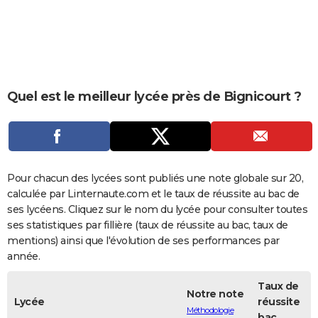
City break
Voyage de noces
Climat
Destinations
Voyage nature
Forum
+
PHOTO
GUIDES D'ACHAT
BONS PLANS
Quel est le meilleur lycée près de Bignicourt ?
CARTE DE VOEUX
Carte Bonne année
Carte Pâques
Carte de Noël
Carte Saint-Valentin
Carte d'anniversaire
DICTIONNAIRE
Biographies
Expressions
Dictionnaire
Citations
Proverbes
PROGRAMME TV
Pour chacun des lycées sont publiés une note globale sur 20,
COPAINS D'AVANT
calculée par Linternaute.com et le taux de réussite au bac de
ses lycéens. Cliquez sur le nom du lycée pour consulter toutes
Se connecter
Collèges
Universités
Service militaire
S'inscrire
Lycées
Primaires
Entreprises
Avis de recherche
AVIS DE DÉCÈS
ses statistiques par fillière (taux de réussite au bac, taux de
mentions) ainsi que l'évolution de ses performances par
FORUM
année.
Lifestyle
Sport
Television
Cinema
Bricolage
Culture
Auto
Voyage
Taux de
Notre note
Lycée
réussite
Méthodologie
bac