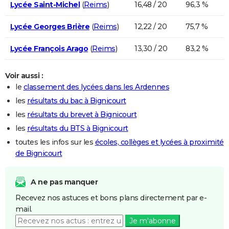
Lycée Saint-Michel
(
Reims
)
16,48 / 20
96,3 %
Lycée Georges Brière
(
Reims
)
12,22 / 20
75,7 %
Lycée François Arago
(
Reims
)
13,30 / 20
83,2 %
Voir aussi :
le
classement des lycées dans les Ardennes
les
résultats du bac à Bignicourt
les
résultats du brevet à Bignicourt
les
résultats du BTS à Bignicourt
toutes les infos sur les
écoles, collèges et lycées à proximité
de Bignicourt
A ne pas manquer
Recevez nos astuces et bons plans directement par e-
mail.
Je m'abonne