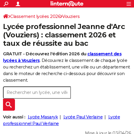
ACTUALITÉS
Connexion
S'inscrire
Classement lycées 2026
Vouziers
Rechercher
Société
Education
Villes
Politique
Faits Divers
Monde
+
SPORT
Lycée professionnel Jeanne d'Arc
Football
Cyclisme
Forum
Coupe du monde 2026
Tennis
Rugby
CULTURE
(Vouziers) : classement 2026 et
taux de réussite au bac
TNT
Cinéma
Musique
Programme TV
Streaming
Sorties cinéma
+
FINANCE
GRATUIT - Découvrez l'édition 2026 du
classement des
Impôts
Immobilier
Banque
Crédit
Retraite
Epargne
Risques naturels par ville
Assurance
AUTO
lycées à Vouziers
. Découvrez le classement de chaque lycée
Réserver un essai
Berlines
Forum auto
Essais
Citadines
SUV
+
ou recherchez un établissement, une ville ou un département
HIGH-TECH
dans le moteur de recherche ci-dessous pour découvrir son
Meilleur smartphone
Ordinateurs
Guide high-tech
Mobiles
Internet
Jeux vidéo
+
classement.
BRICOLAGE
Aménagement intérieur
Cuisine
Jardinage
+
Forum
Extérieur
Salle de bains
Rangement
WEEK-END
Escapades
Expositions
Week-end nature
Guides de France
Patrimoine
Musées
+
LIFESTYLE
Bien-être
Mode
+
Art de vivre
Loisirs
Modes de vie
Voir aussi :
Lycée Masaryk
Lycée Paul Verlaine
Lycée
SANTE
professionnel Paul Verlaine
Guide de la santé
Médicaments
+
Alimentation
Maladies
Sommeil
VOYAGE
Mise à jour le 03/04/26