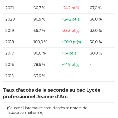
2021
66,7 %
-24,2 pt(s)
67,0 %
2020
90,9 %
+24,2 pt(s)
36,0 %
2019
66,7 %
-33,3 pt(s)
33,0 %
2018
100,0 %
+20,0 pt(s)
50,0 %
2017
80,0 %
+1,4 pt(s)
30,0 %
2016
78,6 %
+14,9 pt(s)
-
2015
63,6 %
-
-
Taux d'accès de la seconde au bac Lycée
professionnel Jeanne d'Arc
(Source : Linternaute.com d'après ministère de
l'Education nationale)