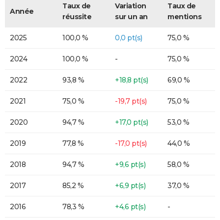
Taux de
Variation
Taux de
Année
réussite
sur un an
mentions
2025
100,0 %
0,0 pt(s)
75,0 %
2024
100,0 %
-
75,0 %
2022
93,8 %
+18,8 pt(s)
69,0 %
2021
75,0 %
-19,7 pt(s)
75,0 %
2020
94,7 %
+17,0 pt(s)
53,0 %
2019
77,8 %
-17,0 pt(s)
44,0 %
2018
94,7 %
+9,6 pt(s)
58,0 %
2017
85,2 %
+6,9 pt(s)
37,0 %
2016
78,3 %
+4,6 pt(s)
-