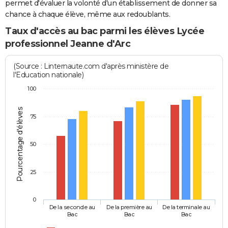
permet d'évaluer la volonté d'un établissement de donner sa
chance à chaque élève, même aux redoublants.
Taux d'accès au bac parmi les élèves Lycée
professionnel Jeanne d'Arc
(Source : Linternaute.com d'après ministère de
l'Education nationale)
100
Pourcentage d'élèves
75
50
25
0
De la seconde au
De la première au
De la terminale au
Bac
Bac
Bac