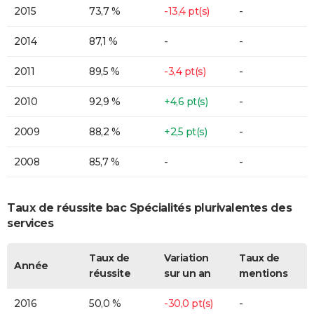
2015
73,7 %
-13,4 pt(s)
-
2014
87,1 %
-
-
2011
89,5 %
-3,4 pt(s)
-
2010
92,9 %
+4,6 pt(s)
-
2009
88,2 %
+2,5 pt(s)
-
2008
85,7 %
-
-
Taux de réussite bac Spécialités plurivalentes des
services
Taux de
Variation
Taux de
Année
réussite
sur un an
mentions
2016
50,0 %
-30,0 pt(s)
-