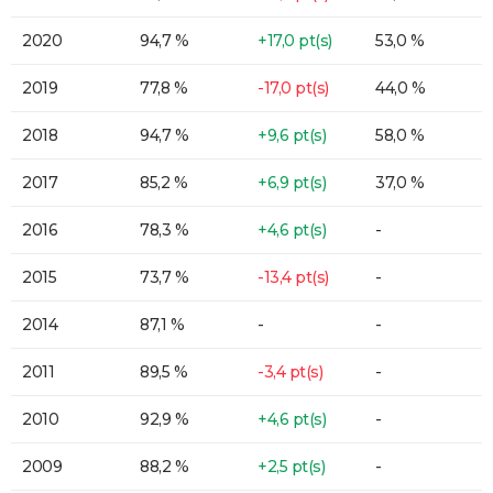
2020
94,7 %
+17,0 pt(s)
53,0 %
2019
77,8 %
-17,0 pt(s)
44,0 %
2018
94,7 %
+9,6 pt(s)
58,0 %
2017
85,2 %
+6,9 pt(s)
37,0 %
2016
78,3 %
+4,6 pt(s)
-
2015
73,7 %
-13,4 pt(s)
-
2014
87,1 %
-
-
2011
89,5 %
-3,4 pt(s)
-
2010
92,9 %
+4,6 pt(s)
-
2009
88,2 %
+2,5 pt(s)
-