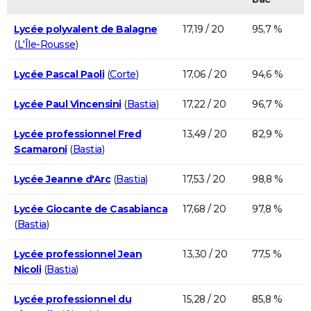
Lycée polyvalent de Balagne
17,19 / 20
95,7 %
(
L'Île-Rousse
)
Lycée Pascal Paoli
(
Corte
)
17,06 / 20
94,6 %
Lycée Paul Vincensini
(
Bastia
)
17,22 / 20
96,7 %
Lycée professionnel Fred
13,49 / 20
82,9 %
Scamaroni
(
Bastia
)
Lycée Jeanne d'Arc
(
Bastia
)
17,53 / 20
98,8 %
Lycée Giocante de Casabianca
17,68 / 20
97,8 %
(
Bastia
)
Lycée professionnel Jean
13,30 / 20
77,5 %
Nicoli
(
Bastia
)
Lycée professionnel du
15,28 / 20
85,8 %