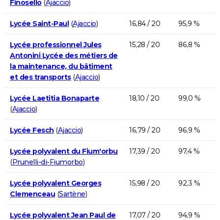
Finosello
(
Ajaccio
)
Lycée Saint-Paul
(
Ajaccio
)
16,84 / 20
95,9 %
Lycée professionnel Jules
15,28 / 20
86,8 %
Antonini Lycée des métiers de
la maintenance, du bâtiment
et des transports
(
Ajaccio
)
Lycée Laetitia Bonaparte
18,10 / 20
99,0 %
(
Ajaccio
)
Lycée Fesch
(
Ajaccio
)
16,79 / 20
96,9 %
Lycée polyvalent du Fium'orbu
17,39 / 20
97,4 %
(
Prunelli-di-Fiumorbo
)
Lycée polyvalent Georges
15,98 / 20
92,3 %
Clemenceau
(
Sartène
)
Lycée polyvalent Jean Paul de
17,07 / 20
94,9 %