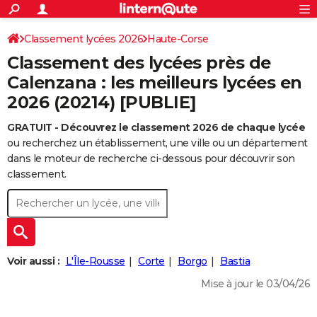
ACTUALITÉS
Connexion
S'inscrire
Classement lycées 2026
Haute-Corse
Rechercher
Société
Education
Villes
Politique
Faits Divers
Monde
+
SPORT
Classement des lycées près de
Football
Cyclisme
Forum
Coupe du monde 2026
Tennis
Rugby
CULTURE
Calenzana : les meilleurs lycées en
2026 (20214) [PUBLIE]
TNT
Cinéma
Musique
Programme TV
Streaming
Sorties cinéma
+
FINANCE
GRATUIT - Découvrez le classement 2026 de chaque lycée
Impôts
Immobilier
Banque
Crédit
Retraite
Epargne
Risques naturels par ville
Assurance
AUTO
ou recherchez un établissement, une ville ou un département
Réserver un essai
Berlines
Forum auto
Essais
Citadines
SUV
+
dans le moteur de recherche ci-dessous pour découvrir son
HIGH-TECH
classement.
Meilleur smartphone
Ordinateurs
Guide high-tech
Mobiles
Internet
Jeux vidéo
+
BRICOLAGE
Aménagement intérieur
Cuisine
Jardinage
+
Forum
Extérieur
Salle de bains
Rangement
WEEK-END
Escapades
Expositions
Week-end nature
Guides de France
Patrimoine
Musées
+
LIFESTYLE
Voir aussi :
L'Île-Rousse
Corte
Borgo
Bastia
Bien-être
Mode
+
Art de vivre
Loisirs
Modes de vie
SANTE
Mise à jour le 03/04/26
Guide de la santé
Médicaments
+
Alimentation
Maladies
Sommeil
VOYAGE