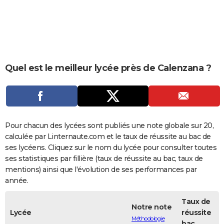
City break
Voyage de noces
Climat
Destinations
Voyage nature
Forum
+
PHOTO
GUIDES D'ACHAT
BONS PLANS
Quel est le meilleur lycée près de Calenzana ?
CARTE DE VOEUX
Carte Bonne année
Carte Pâques
Carte de Noël
Carte Saint-Valentin
Carte d'anniversaire
DICTIONNAIRE
Biographies
Expressions
Dictionnaire
Citations
Proverbes
PROGRAMME TV
Pour chacun des lycées sont publiés une note globale sur 20,
COPAINS D'AVANT
calculée par Linternaute.com et le taux de réussite au bac de
ses lycéens. Cliquez sur le nom du lycée pour consulter toutes
Se connecter
Collèges
Universités
Service militaire
S'inscrire
Lycées
Primaires
Entreprises
Avis de recherche
AVIS DE DÉCÈS
ses statistiques par fillière (taux de réussite au bac, taux de
mentions) ainsi que l'évolution de ses performances par
FORUM
année.
Lifestyle
Sport
Television
Cinema
Bricolage
Culture
Auto
Voyage
Taux de
Notre note
Lycée
réussite
Méthodologie
bac