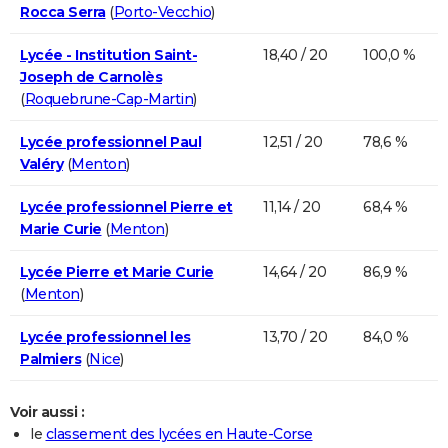
Rocca Serra
(
Porto-Vecchio
)
Lycée - Institution Saint-
18,40 / 20
100,0 %
Joseph de Carnolès
(
Roquebrune-Cap-Martin
)
Lycée professionnel Paul
12,51 / 20
78,6 %
Valéry
(
Menton
)
Lycée professionnel Pierre et
11,14 / 20
68,4 %
Marie Curie
(
Menton
)
Lycée Pierre et Marie Curie
14,64 / 20
86,9 %
(
Menton
)
Lycée professionnel les
13,70 / 20
84,0 %
Palmiers
(
Nice
)
Voir aussi :
le
classement des lycées en Haute-Corse