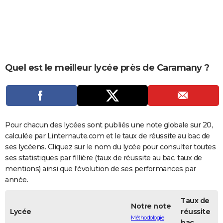
City break
Voyage de noces
Climat
Destinations
Voyage nature
Forum
+
PHOTO
GUIDES D'ACHAT
BONS PLANS
Quel est le meilleur lycée près de Caramany ?
CARTE DE VOEUX
Carte Bonne année
Carte Pâques
Carte de Noël
Carte Saint-Valentin
Carte d'anniversaire
DICTIONNAIRE
Biographies
Expressions
Dictionnaire
Citations
Proverbes
PROGRAMME TV
Pour chacun des lycées sont publiés une note globale sur 20,
COPAINS D'AVANT
calculée par Linternaute.com et le taux de réussite au bac de
ses lycéens. Cliquez sur le nom du lycée pour consulter toutes
Se connecter
Collèges
Universités
Service militaire
S'inscrire
Lycées
Primaires
Entreprises
Avis de recherche
AVIS DE DÉCÈS
ses statistiques par fillière (taux de réussite au bac, taux de
mentions) ainsi que l'évolution de ses performances par
FORUM
année.
Lifestyle
Sport
Television
Cinema
Bricolage
Culture
Auto
Voyage
Taux de
Notre note
Lycée
réussite
Méthodologie
bac