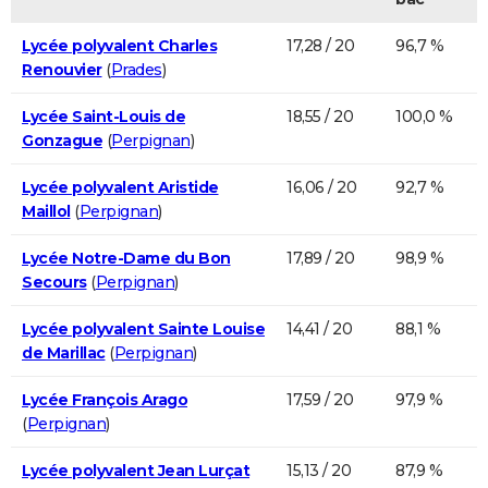
Lycée polyvalent Charles
17,28 / 20
96,7 %
Renouvier
(
Prades
)
Lycée Saint-Louis de
18,55 / 20
100,0 %
Gonzague
(
Perpignan
)
Lycée polyvalent Aristide
16,06 / 20
92,7 %
Maillol
(
Perpignan
)
Lycée Notre-Dame du Bon
17,89 / 20
98,9 %
Secours
(
Perpignan
)
Lycée polyvalent Sainte Louise
14,41 / 20
88,1 %
de Marillac
(
Perpignan
)
Lycée François Arago
17,59 / 20
97,9 %
(
Perpignan
)
Lycée polyvalent Jean Lurçat
15,13 / 20
87,9 %