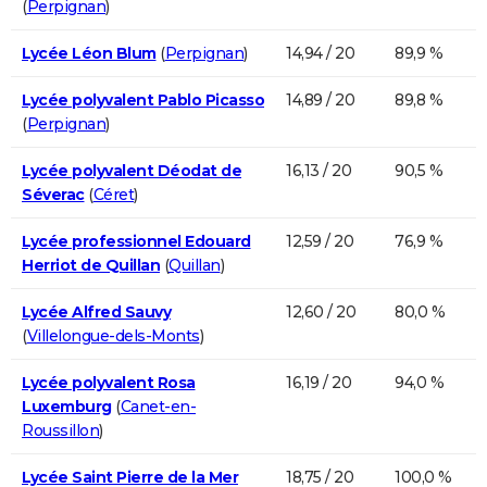
(
Perpignan
)
Lycée Léon Blum
(
Perpignan
)
14,94 / 20
89,9 %
Lycée polyvalent Pablo Picasso
14,89 / 20
89,8 %
(
Perpignan
)
Lycée polyvalent Déodat de
16,13 / 20
90,5 %
Séverac
(
Céret
)
Lycée professionnel Edouard
12,59 / 20
76,9 %
Herriot de Quillan
(
Quillan
)
Lycée Alfred Sauvy
12,60 / 20
80,0 %
(
Villelongue-dels-Monts
)
Lycée polyvalent Rosa
16,19 / 20
94,0 %
Luxemburg
(
Canet-en-
Roussillon
)
Lycée Saint Pierre de la Mer
18,75 / 20
100,0 %