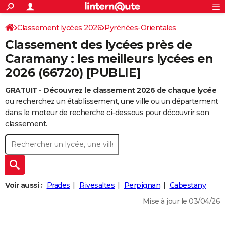
ACTUALITÉS
Connexion
S'inscrire
Classement lycées 2026
Pyrénées-Orientales
Rechercher
Société
Education
Villes
Politique
Faits Divers
Monde
+
SPORT
Classement des lycées près de
Football
Cyclisme
Forum
Coupe du monde 2026
Tennis
Rugby
CULTURE
Caramany : les meilleurs lycées en
2026 (66720) [PUBLIE]
TNT
Cinéma
Musique
Programme TV
Streaming
Sorties cinéma
+
FINANCE
GRATUIT - Découvrez le classement 2026 de chaque lycée
Impôts
Immobilier
Banque
Crédit
Retraite
Epargne
Risques naturels par ville
Assurance
AUTO
ou recherchez un établissement, une ville ou un département
Réserver un essai
Berlines
Forum auto
Essais
Citadines
SUV
+
dans le moteur de recherche ci-dessous pour découvrir son
HIGH-TECH
classement.
Meilleur smartphone
Ordinateurs
Guide high-tech
Mobiles
Internet
Jeux vidéo
+
BRICOLAGE
Aménagement intérieur
Cuisine
Jardinage
+
Forum
Extérieur
Salle de bains
Rangement
WEEK-END
Escapades
Expositions
Week-end nature
Guides de France
Patrimoine
Musées
+
LIFESTYLE
Voir aussi :
Prades
Rivesaltes
Perpignan
Cabestany
Bien-être
Mode
+
Art de vivre
Loisirs
Modes de vie
SANTE
Mise à jour le 03/04/26
Guide de la santé
Médicaments
+
Alimentation
Maladies
Sommeil
VOYAGE