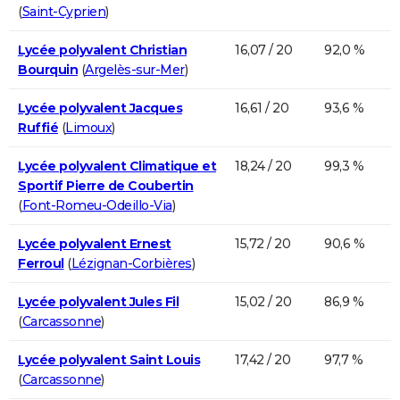
(
Saint-Cyprien
)
Lycée polyvalent Christian
16,07 / 20
92,0 %
Bourquin
(
Argelès-sur-Mer
)
Lycée polyvalent Jacques
16,61 / 20
93,6 %
Ruffié
(
Limoux
)
Lycée polyvalent Climatique et
18,24 / 20
99,3 %
Sportif Pierre de Coubertin
(
Font-Romeu-Odeillo-Via
)
Lycée polyvalent Ernest
15,72 / 20
90,6 %
Ferroul
(
Lézignan-Corbières
)
Lycée polyvalent Jules Fil
15,02 / 20
86,9 %
(
Carcassonne
)
Lycée polyvalent Saint Louis
17,42 / 20
97,7 %
(
Carcassonne
)