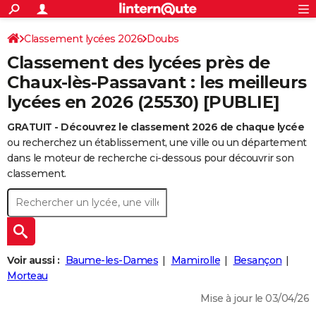
ACTUALITÉS
Connexion
S'inscrire
Classement lycées 2026
Doubs
Rechercher
Société
Education
Villes
Politique
Faits Divers
Monde
+
SPORT
Classement des lycées près de
Football
Cyclisme
Forum
Coupe du monde 2026
Tennis
Rugby
CULTURE
Chaux-lès-Passavant : les meilleurs
lycées en 2026 (25530) [PUBLIE]
TNT
Cinéma
Musique
Programme TV
Streaming
Sorties cinéma
+
FINANCE
GRATUIT - Découvrez le classement 2026 de chaque lycée
Impôts
Immobilier
Banque
Crédit
Retraite
Epargne
Risques naturels par ville
Assurance
AUTO
ou recherchez un établissement, une ville ou un département
Réserver un essai
Berlines
Forum auto
Essais
Citadines
SUV
+
dans le moteur de recherche ci-dessous pour découvrir son
HIGH-TECH
classement.
Meilleur smartphone
Ordinateurs
Guide high-tech
Mobiles
Internet
Jeux vidéo
+
BRICOLAGE
Aménagement intérieur
Cuisine
Jardinage
+
Forum
Extérieur
Salle de bains
Rangement
WEEK-END
Escapades
Expositions
Week-end nature
Guides de France
Patrimoine
Musées
+
LIFESTYLE
Voir aussi :
Baume-les-Dames
Mamirolle
Besançon
Bien-être
Mode
+
Art de vivre
Loisirs
Modes de vie
Morteau
SANTE
Mise à jour le 03/04/26
Guide de la santé
Médicaments
+
Alimentation
Maladies
Sommeil
VOYAGE