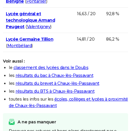
Bénigne
(
Pontarlier
)
Lycée général et
16,63 / 20
92,8 %
technologique Armand
Peugeot
(
Valentigney
)
Lycée Germaine Tillion
14,81 / 20
86,2 %
(
Montbéliard
)
Voir aussi :
le
classement des lycées dans le Doubs
les
résultats du bac à Chaux-lès-Passavant
les
résultats du brevet à Chaux-lès-Passavant
les
résultats du BTS à Chaux-lès-Passavant
toutes les infos sur les
écoles, collèges et lycées à proximité
de Chaux-lès-Passavant
A ne pas manquer
Recevez nos astuces et bons plans directement par e-