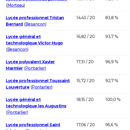
(
Morteau
)
Lycée professionnel Tristan
14,43 / 20
83,8 %
Bernard
(
Besançon
)
Lycée général et
16,82 / 20
93,7 %
technologique Victor Hugo
(
Besançon
)
Lycée polyvalent Xavier
17,31 / 20
96,9 %
Marmier
(
Pontarlier
)
Lycée professionnel Toussaint
15,72 / 20
92,7 %
Louverture
(
Pontarlier
)
Lycée général et
18,15 / 20
100,0 %
technologique les Augustins
(
Pontarlier
)
Lycée professionnel Saint
17,06 / 20
95,6 %