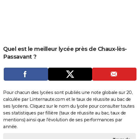
City break
Voyage de noces
Climat
Destinations
Voyage nature
Forum
+
PHOTO
GUIDES D'ACHAT
BONS PLANS
CARTE DE VOEUX
Quel est le meilleur lycée près de Chaux-lès-
Passavant ?
Carte Bonne année
Carte Pâques
Carte de Noël
Carte Saint-Valentin
Carte d'anniversaire
DICTIONNAIRE
Biographies
Expressions
Dictionnaire
Citations
Proverbes
PROGRAMME TV
COPAINS D'AVANT
Pour chacun des lycées sont publiés une note globale sur 20,
Se connecter
Collèges
Universités
Service militaire
S'inscrire
Lycées
Primaires
Entreprises
Avis de recherche
AVIS DE DÉCÈS
calculée par Linternaute.com et le taux de réussite au bac de
ses lycéens. Cliquez sur le nom du lycée pour consulter toutes
FORUM
ses statistiques par fillière (taux de réussite au bac, taux de
Lifestyle
Sport
Television
Cinema
Bricolage
Culture
Auto
Voyage
mentions) ainsi que l'évolution de ses performances par
année.