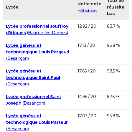
Taux de
Notre note
Lycée
réussite
Méthodologie
bac
Lycée professionnel Jouffroy
12,92 / 20
83,7 %
d'Abbans
(
Baume-les-Dames
)
Lycée général et
17,13 / 20
95,8 %
technologique Louis Pergaud
(
Besançon
)
Lycée général et
17,65 / 20
98,5 %
technologique Saint Paul
(
Besançon
)
Lycée professionnel Saint
14,65 / 20
87,5 %
Joseph
(
Besançon
)
Lycée général et
17,03 / 20
95,8 %
technologique Louis Pasteur
(
Besançon
)