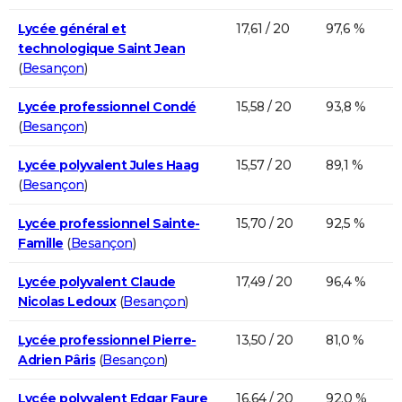
Lycée général et
17,61 / 20
97,6 %
technologique Saint Jean
(
Besançon
)
Lycée professionnel Condé
15,58 / 20
93,8 %
(
Besançon
)
Lycée polyvalent Jules Haag
15,57 / 20
89,1 %
(
Besançon
)
Lycée professionnel Sainte-
15,70 / 20
92,5 %
Famille
(
Besançon
)
Lycée polyvalent Claude
17,49 / 20
96,4 %
Nicolas Ledoux
(
Besançon
)
Lycée professionnel Pierre-
13,50 / 20
81,0 %
Adrien Pâris
(
Besançon
)
Lycée polyvalent Edgar Faure
16,64 / 20
92,0 %