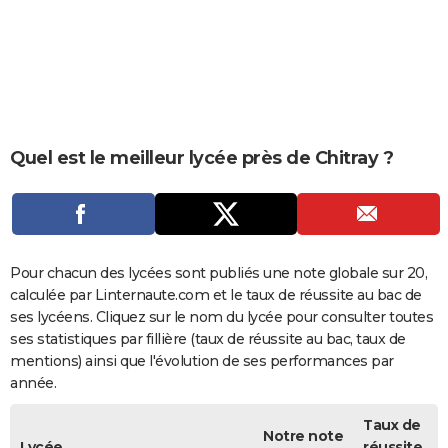
City break
Voyage de noces
Climat
Destinations
Voyage nature
Forum
+
PHOTO
GUIDES D'ACHAT
BONS PLANS
CARTE DE VOEUX
Quel est le meilleur lycée près de Chitray ?
Carte Bonne année
Carte Pâques
Carte de Noël
Carte Saint-Valentin
Carte d'anniversaire
DICTIONNAIRE
Biographies
Expressions
Dictionnaire
Citations
Proverbes
PROGRAMME TV
COPAINS D'AVANT
Pour chacun des lycées sont publiés une note globale sur 20,
calculée par Linternaute.com et le taux de réussite au bac de
Se connecter
Collèges
Universités
Service militaire
S'inscrire
Lycées
Primaires
Entreprises
Avis de recherche
AVIS DE DÉCÈS
ses lycéens. Cliquez sur le nom du lycée pour consulter toutes
ses statistiques par fillière (taux de réussite au bac, taux de
FORUM
mentions) ainsi que l'évolution de ses performances par
année.
Lifestyle
Sport
Television
Cinema
Bricolage
Culture
Auto
Voyage
Taux de
Notre note
Lycée
réussite