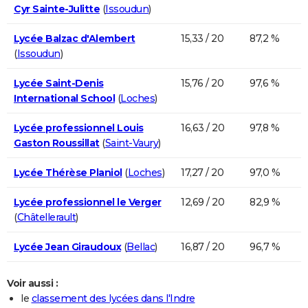
Cyr Sainte-Julitte
(
Issoudun
)
Lycée Balzac d'Alembert
15,33 / 20
87,2 %
(
Issoudun
)
Lycée Saint-Denis
15,76 / 20
97,6 %
International School
(
Loches
)
Lycée professionnel Louis
16,63 / 20
97,8 %
Gaston Roussillat
(
Saint-Vaury
)
Lycée Thérèse Planiol
(
Loches
)
17,27 / 20
97,0 %
Lycée professionnel le Verger
12,69 / 20
82,9 %
(
Châtellerault
)
Lycée Jean Giraudoux
(
Bellac
)
16,87 / 20
96,7 %
Voir aussi :
le
classement des lycées dans l'Indre