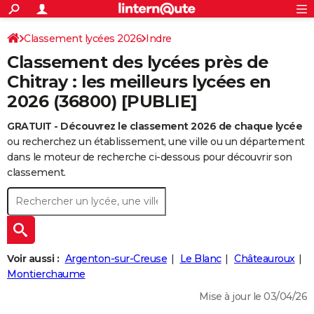
ACTUALITÉS
Connexion
S'inscrire
Classement lycées 2026
Indre
Rechercher
Société
Education
Villes
Politique
Faits Divers
Monde
+
SPORT
Classement des lycées près de
Football
Cyclisme
Forum
Coupe du monde 2026
Tennis
Rugby
CULTURE
Chitray : les meilleurs lycées en
2026 (36800) [PUBLIE]
TNT
Cinéma
Musique
Programme TV
Streaming
Sorties cinéma
+
FINANCE
GRATUIT - Découvrez le classement 2026 de chaque lycée
Impôts
Immobilier
Banque
Crédit
Retraite
Epargne
Risques naturels par ville
Assurance
AUTO
ou recherchez un établissement, une ville ou un département
Réserver un essai
Berlines
Forum auto
Essais
Citadines
SUV
+
dans le moteur de recherche ci-dessous pour découvrir son
HIGH-TECH
classement.
Meilleur smartphone
Ordinateurs
Guide high-tech
Mobiles
Internet
Jeux vidéo
+
BRICOLAGE
Aménagement intérieur
Cuisine
Jardinage
+
Forum
Extérieur
Salle de bains
Rangement
WEEK-END
Escapades
Expositions
Week-end nature
Guides de France
Patrimoine
Musées
+
LIFESTYLE
Voir aussi :
Argenton-sur-Creuse
Le Blanc
Châteauroux
Bien-être
Mode
+
Art de vivre
Loisirs
Modes de vie
Montierchaume
SANTE
Mise à jour le 03/04/26
Guide de la santé
Médicaments
+
Alimentation
Maladies
Sommeil
VOYAGE