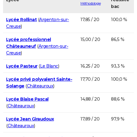
Méthodologie
bac
Lycée Rollinat
(
Argenton-sur-
17,85 / 20
100,0 %
Creuse
)
Lycée professionnel
15,00 / 20
86,5 %
Châteauneuf
(
Argenton-sur-
Creuse
)
Lycée Pasteur
(
Le Blanc
)
16,25 / 20
93,3 %
Lycée privé polyvalent Sainte-
17,70 / 20
100,0 %
Solange
(
Châteauroux
)
Lycée Blaise Pascal
14,88 / 20
88,6 %
(
Châteauroux
)
Lycée Jean Giraudoux
17,89 / 20
97,9 %
(
Châteauroux
)