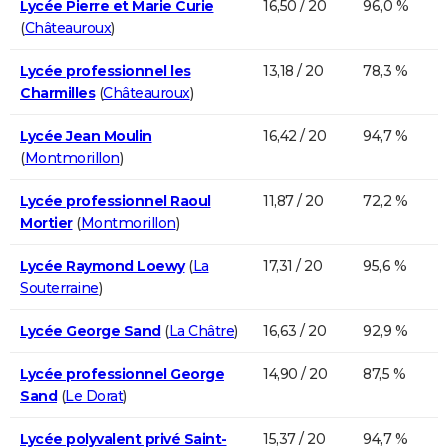
Lycée Pierre et Marie Curie
16,50 / 20
96,0 %
(
Châteauroux
)
Lycée professionnel les
13,18 / 20
78,3 %
Charmilles
(
Châteauroux
)
Lycée Jean Moulin
16,42 / 20
94,7 %
(
Montmorillon
)
Lycée professionnel Raoul
11,87 / 20
72,2 %
Mortier
(
Montmorillon
)
Lycée Raymond Loewy
(
La
17,31 / 20
95,6 %
Souterraine
)
Lycée George Sand
(
La Châtre
)
16,63 / 20
92,9 %
Lycée professionnel George
14,90 / 20
87,5 %
Sand
(
Le Dorat
)
Lycée polyvalent privé Saint-
15,37 / 20
94,7 %