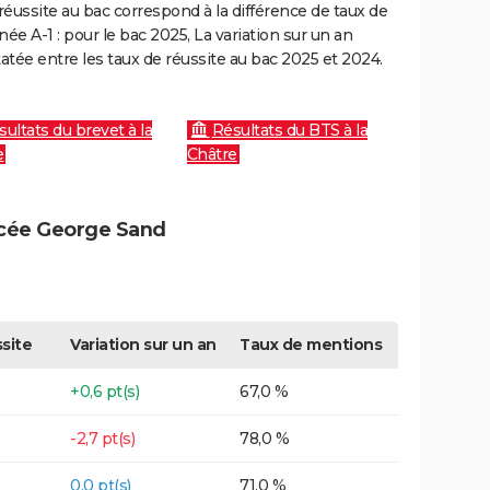
réussite au bac correspond à la différence de taux de
e A-1 : pour le bac 2025, La variation sur un an
atée entre les taux de réussite au bac 2025 et 2024.
sultats du brevet à la
Résultats du BTS à la
e
Châtre
ycée George Sand
site
Variation sur un an
Taux de mentions
+0,6 pt(s)
67,0 %
-2,7 pt(s)
78,0 %
0,0 pt(s)
71,0 %