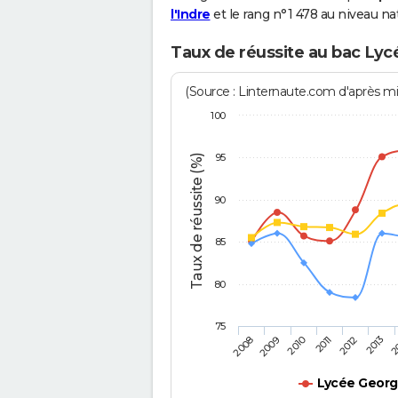
l'Indre
et le rang n°1 478 au niveau nat
Taux de réussite au bac Ly
(Source : Linternaute.com d'après min
100
95
Taux de réussite (%)
90
85
80
75
2011
2010
2
2009
2013
2008
2012
Lycée Geor