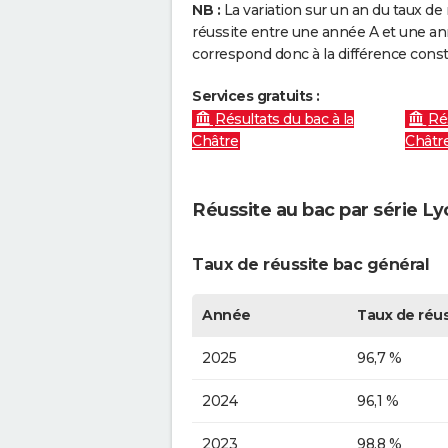
NB :
La variation sur un an du taux de 
réussite entre une année A et une anné
correspond donc à la différence const
Services gratuits :
Résultats du bac à la
Ré
Châtre
Châtr
Réussite au bac par série L
Taux de réussite bac général
Année
Taux de réus
2025
96,7 %
2024
96,1 %
2023
98,8 %