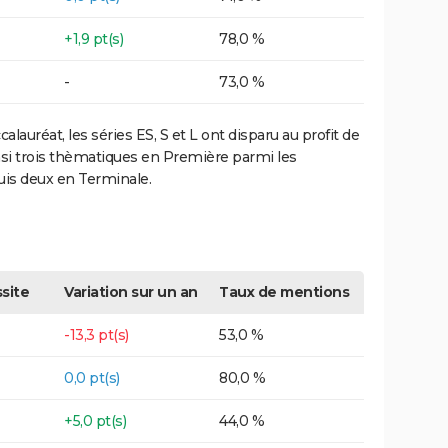
+1,9 pt(s)
78,0 %
-
73,0 %
lauréat, les séries ES, S et L ont disparu au profit de
insi trois thèmatiques en Première parmi les
puis deux en Terminale.
site
Variation sur un an
Taux de mentions
-13,3 pt(s)
53,0 %
0,0 pt(s)
80,0 %
+5,0 pt(s)
44,0 %