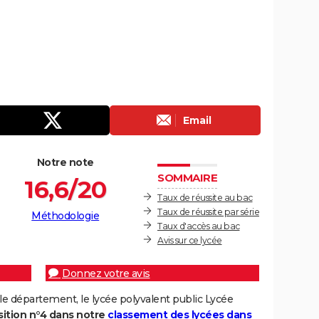
Email
Notre note
SOMMAIRE
16,6/20
Taux de réussite au bac
Taux de réussite par série
Méthodologie
Taux d'accès au bac
Avis sur ce lycée
Donnez votre avis
le département, le lycée polyvalent public Lycée
sition n°4 dans notre
classement des lycées dans