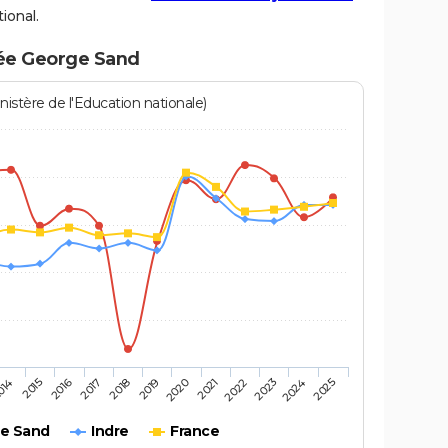
ional.
cée George Sand
istère de l'Education nationale)
2016
2025
2020
2015
2024
2019
014
2023
2018
2022
2017
2021
ge Sand
Indre
France