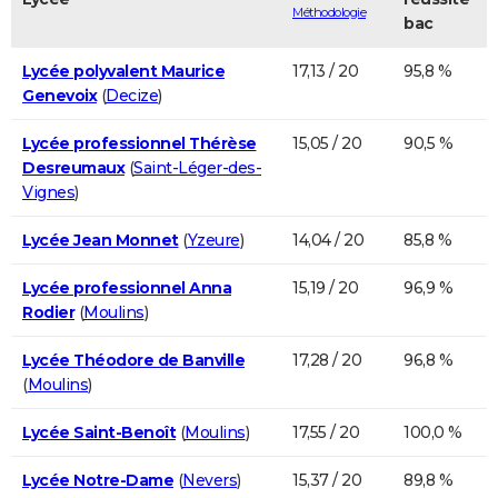
Méthodologie
bac
Lycée polyvalent Maurice
17,13 / 20
95,8 %
Genevoix
(
Decize
)
Lycée professionnel Thérèse
15,05 / 20
90,5 %
Desreumaux
(
Saint-Léger-des-
Vignes
)
Lycée Jean Monnet
(
Yzeure
)
14,04 / 20
85,8 %
Lycée professionnel Anna
15,19 / 20
96,9 %
Rodier
(
Moulins
)
Lycée Théodore de Banville
17,28 / 20
96,8 %
(
Moulins
)
Lycée Saint-Benoît
(
Moulins
)
17,55 / 20
100,0 %
Lycée Notre-Dame
(
Nevers
)
15,37 / 20
89,8 %