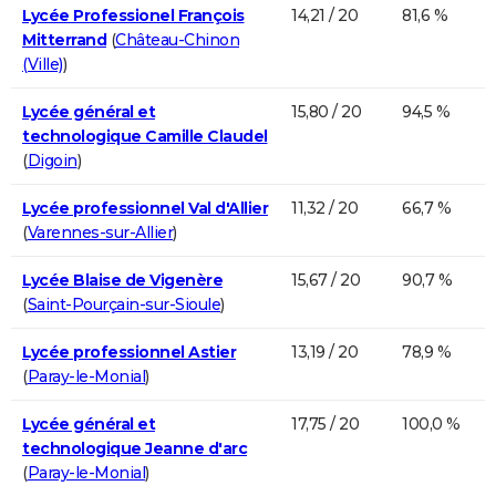
Lycée Professionel François
14,21 / 20
81,6 %
Mitterrand
(
Château-Chinon
(Ville)
)
Lycée général et
15,80 / 20
94,5 %
technologique Camille Claudel
(
Digoin
)
Lycée professionnel Val d'Allier
11,32 / 20
66,7 %
(
Varennes-sur-Allier
)
Lycée Blaise de Vigenère
15,67 / 20
90,7 %
(
Saint-Pourçain-sur-Sioule
)
Lycée professionnel Astier
13,19 / 20
78,9 %
(
Paray-le-Monial
)
Lycée général et
17,75 / 20
100,0 %
technologique Jeanne d'arc
(
Paray-le-Monial
)