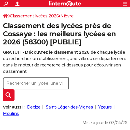
ACTUALITÉS
Connexion
S'inscrire
Classement lycées 2026
Nièvre
Rechercher
Société
Education
Villes
Politique
Faits Divers
Monde
+
SPORT
Classement des lycées près de
Football
Cyclisme
Forum
Coupe du monde 2026
Tennis
Rugby
CULTURE
Cossaye : les meilleurs lycées en
2026 (58300) [PUBLIE]
TNT
Cinéma
Musique
Programme TV
Streaming
Sorties cinéma
+
FINANCE
GRATUIT - Découvrez le classement 2026 de chaque lycée
Impôts
Immobilier
Banque
Crédit
Retraite
Epargne
Risques naturels par ville
Assurance
AUTO
ou recherchez un établissement, une ville ou un département
Réserver un essai
Berlines
Forum auto
Essais
Citadines
SUV
+
dans le moteur de recherche ci-dessous pour découvrir son
HIGH-TECH
classement.
Meilleur smartphone
Ordinateurs
Guide high-tech
Mobiles
Internet
Jeux vidéo
+
BRICOLAGE
Aménagement intérieur
Cuisine
Jardinage
+
Forum
Extérieur
Salle de bains
Rangement
WEEK-END
Escapades
Expositions
Week-end nature
Guides de France
Patrimoine
Musées
+
LIFESTYLE
Voir aussi :
Decize
Saint-Léger-des-Vignes
Yzeure
Bien-être
Mode
+
Art de vivre
Loisirs
Modes de vie
Moulins
SANTE
Mise à jour le 03/04/26
Guide de la santé
Médicaments
+
Alimentation
Maladies
Sommeil
VOYAGE