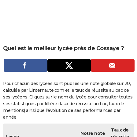
City break
Voyage de noces
Climat
Destinations
Voyage nature
Forum
+
PHOTO
GUIDES D'ACHAT
BONS PLANS
CARTE DE VOEUX
Quel est le meilleur lycée près de Cossaye ?
Carte Bonne année
Carte Pâques
Carte de Noël
Carte Saint-Valentin
Carte d'anniversaire
DICTIONNAIRE
Biographies
Expressions
Dictionnaire
Citations
Proverbes
PROGRAMME TV
COPAINS D'AVANT
Pour chacun des lycées sont publiés une note globale sur 20,
calculée par Linternaute.com et le taux de réussite au bac de
Se connecter
Collèges
Universités
Service militaire
S'inscrire
Lycées
Primaires
Entreprises
Avis de recherche
AVIS DE DÉCÈS
ses lycéens. Cliquez sur le nom du lycée pour consulter toutes
ses statistiques par fillière (taux de réussite au bac, taux de
FORUM
mentions) ainsi que l'évolution de ses performances par
année.
Lifestyle
Sport
Television
Cinema
Bricolage
Culture
Auto
Voyage
Taux de
Notre note
Lycée
réussite