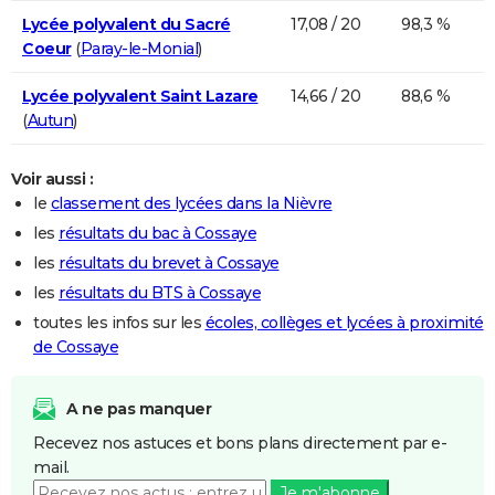
Lycée polyvalent du Sacré
17,08 / 20
98,3 %
Coeur
(
Paray-le-Monial
)
Lycée polyvalent Saint Lazare
14,66 / 20
88,6 %
(
Autun
)
Voir aussi :
le
classement des lycées dans la Nièvre
les
résultats du bac à Cossaye
les
résultats du brevet à Cossaye
les
résultats du BTS à Cossaye
toutes les infos sur les
écoles, collèges et lycées à proximité
de Cossaye
A ne pas manquer
Recevez nos astuces et bons plans directement par e-
mail.
Je m'abonne