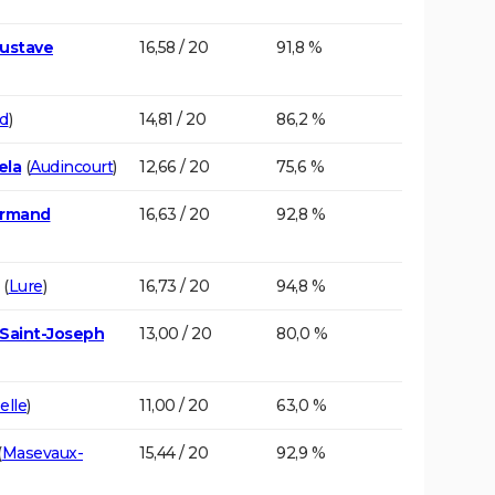
Gustave
16,58 / 20
91,8 %
d
)
14,81 / 20
86,2 %
ela
(
Audincourt
)
12,66 / 20
75,6 %
Armand
16,63 / 20
92,8 %
(
Lure
)
16,73 / 20
94,8 %
 Saint-Joseph
13,00 / 20
80,0 %
elle
)
11,00 / 20
63,0 %
(
Masevaux-
15,44 / 20
92,9 %