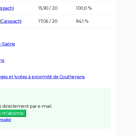
rspach
)
15,90 / 20
100,0 %
(
Carspach
)
17,06 / 20
94,1 %
e-Saône
ns
lèges et lycées à proximité de Couthenans
 directement par e-mail.
e m'abonne
tialité