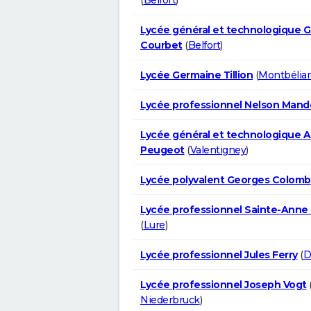
Lycée général et technologique 
Courbet
(
Belfort
)
Lycée Germaine Tillion
(
Montbéliar
Lycée professionnel Nelson Mand
Lycée général et technologique 
Peugeot
(
Valentigney
)
Lycée polyvalent Georges Colomb
Lycée professionnel Sainte-Anne
(
Lure
)
Lycée professionnel Jules Ferry
(
D
Lycée professionnel Joseph Vogt
Niederbruck
)