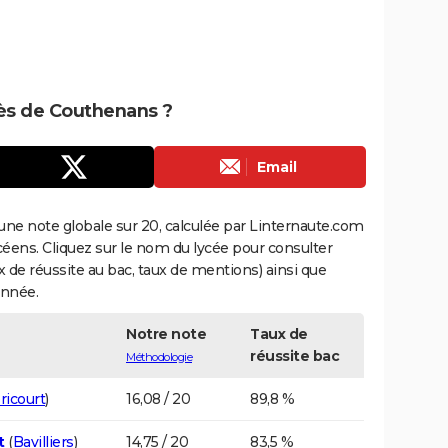
rès de Couthenans ?
Email
une note globale sur 20, calculée par Linternaute.com
ycéens. Cliquez sur le nom du lycée pour consulter
aux de réussite au bac, taux de mentions) ainsi que
année.
Notre note
Taux de
réussite bac
Méthodologie
ricourt
)
16,08 / 20
89,8 %
t
(
Bavilliers
)
14,75 / 20
83,5 %