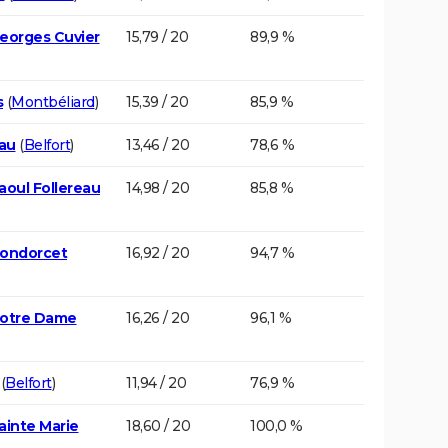
eorges Cuvier
15,79 / 20
89,9 %
s
(
Montbéliard
)
15,39 / 20
85,9 %
eau
(
Belfort
)
13,46 / 20
78,6 %
aoul Follereau
14,98 / 20
85,8 %
Condorcet
16,92 / 20
94,7 %
Notre Dame
16,26 / 20
96,1 %
(
Belfort
)
11,94 / 20
76,9 %
ainte Marie
18,60 / 20
100,0 %