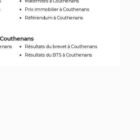
s
Maternités à Couthenans
s
Prix immobilier à Couthenans
Référendum à Couthenans
 à Couthenans
henans
Résultats du brevet à Couthenans
Résultats du BTS à Couthenans