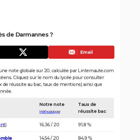
près de Darmannes ?
Email
une note globale sur 20, calculée par Linternaute.com
ycéens. Cliquez sur le nom du lycée pour consulter
aux de réussite au bac, taux de mentions) ainsi que
année.
Notre note
Taux de
réussite bac
Méthodologie
nt
)
16,36 / 20
91,8 %
omble
14,54 / 20
84,9 %