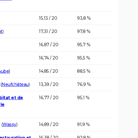
15,13 / 20
93,8 %
t
)
17,31 / 20
97,8 %
16,87 / 20
95,7 %
16,74 / 20
95,5 %
Aube
)
14,85 / 20
88,5 %
(
Neufchâteau
)
13,39 / 20
76,9 %
bitat et de
16,77 / 20
95,1 %
ie
(
Wassy
)
14,89 / 20
91,9 %
restauration et
16,38 / 20
92,8 %