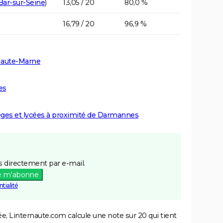
Bar-sur-Seine
)
13,05 / 20
80,0 %
16,79 / 20
96,9 %
 Haute-Marne
es
lèges et lycées à proximité de Darmannes
 directement par e-mail.
e m'abonne
tialité
e, Linternaute.com calcule une note sur 20 qui tient