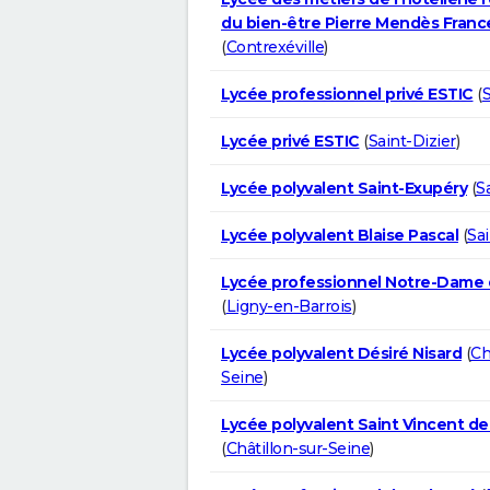
du bien-être Pierre Mendès Franc
(
Contrexéville
)
Lycée professionnel privé ESTIC
(
S
Lycée privé ESTIC
(
Saint-Dizier
)
Lycée polyvalent Saint-Exupéry
(
S
Lycée polyvalent Blaise Pascal
(
Sai
Lycée professionnel Notre-Dame 
(
Ligny-en-Barrois
)
Lycée polyvalent Désiré Nisard
(
Ch
Seine
)
Lycée polyvalent Saint Vincent de
(
Châtillon-sur-Seine
)