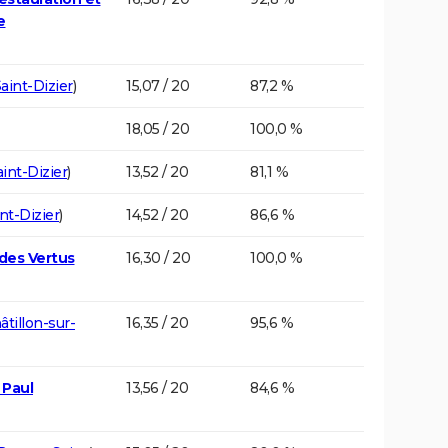
e
aint-Dizier
)
15,07 / 20
87,2 %
18,05 / 20
100,0 %
aint-Dizier
)
13,52 / 20
81,1 %
nt-Dizier
)
14,52 / 20
86,6 %
des Vertus
16,30 / 20
100,0 %
âtillon-sur-
16,35 / 20
95,6 %
 Paul
13,56 / 20
84,6 %