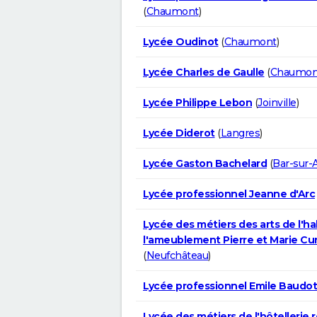
(
Chaumont
)
Lycée Oudinot
(
Chaumont
)
Lycée Charles de Gaulle
(
Chaumon
Lycée Philippe Lebon
(
Joinville
)
Lycée Diderot
(
Langres
)
Lycée Gaston Bachelard
(
Bar-sur-
Lycée professionnel Jeanne d'Arc
Lycée des métiers des arts de l'ha
l'ameublement Pierre et Marie Cur
(
Neufchâteau
)
Lycée professionnel Emile Baudot
Lycée des métiers de l'hôtellerie 