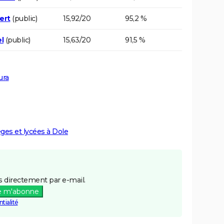
ert
(public)
15,92/20
95,2 %
l
(public)
15,63/20
91,5 %
ura
èges et lycées à Dole
 directement par e-mail.
e m'abonne
tialité