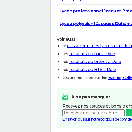
Lycée professionnel Jacques Prév
Lycée polyvalent Jacques Duhame
Voir aussi :
le
classement des lycées dans le J
les
résultats du bac à Dole
les
résultats du brevet à Dole
les
résultats du BTS à Dole
toutes les infos sur les
écoles, coll
A ne pas manquer
Recevez nos astuces et bons plans
J
En savoir plus sur notre politique de confiden