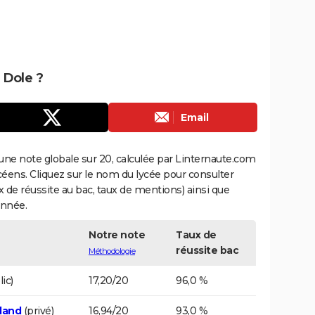
 Dole ?
Email
une note globale sur 20, calculée par Linternaute.com
ycéens. Cliquez sur le nom du lycée pour consulter
aux de réussite au bac, taux de mentions) ainsi que
année.
Notre note
Taux de
réussite bac
Méthodologie
ic)
17,20/20
96,0 %
land
(privé)
16,94/20
93,0 %