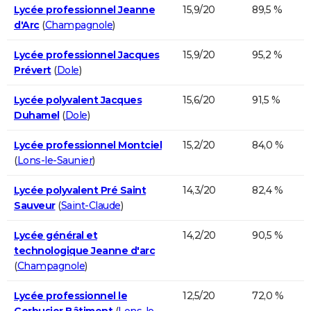
Lycée professionnel Jeanne
15,9/20
89,5 %
d'Arc
(
Champagnole
)
Lycée professionnel Jacques
15,9/20
95,2 %
Prévert
(
Dole
)
Lycée polyvalent Jacques
15,6/20
91,5 %
Duhamel
(
Dole
)
Lycée professionnel Montciel
15,2/20
84,0 %
(
Lons-le-Saunier
)
Lycée polyvalent Pré Saint
14,3/20
82,4 %
Sauveur
(
Saint-Claude
)
Lycée général et
14,2/20
90,5 %
technologique Jeanne d'arc
(
Champagnole
)
Lycée professionnel le
12,5/20
72,0 %
Corbusier Bâtiment
(
Lons-le-