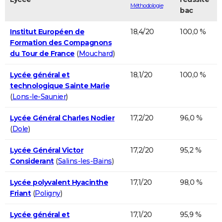
Méthodologie
bac
Institut Européen de
18,4/20
100,0 %
Formation des Compagnons
du Tour de France
(
Mouchard
)
Lycée général et
18,1/20
100,0 %
technologique Sainte Marie
(
Lons-le-Saunier
)
Lycée Général Charles Nodier
17,2/20
96,0 %
(
Dole
)
Lycée Général Victor
17,2/20
95,2 %
Considerant
(
Salins-les-Bains
)
Lycée polyvalent Hyacinthe
17,1/20
98,0 %
Friant
(
Poligny
)
Lycée général et
17,1/20
95,9 %