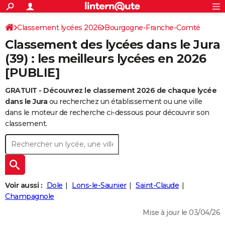
ACTUALITÉS
Connexion
S'inscrire
Classement lycées 2026
Bourgogne-Franche-Comté
Rechercher
Société
Education
Villes
Politique
Faits Divers
Monde
+
SPORT
Classement des lycées dans le Jura
Football
Cyclisme
Forum
Coupe du monde 2026
Tennis
Rugby
CULTURE
(39) : les meilleurs lycées en 2026
[PUBLIE]
TNT
Cinéma
Musique
Programme TV
Streaming
Sorties cinéma
+
FINANCE
GRATUIT - Découvrez le classement 2026 de chaque lycée
Impôts
Immobilier
Banque
Crédit
Retraite
Epargne
Risques naturels par ville
Assurance
AUTO
dans le Jura
ou recherchez un établissement ou une ville
Réserver un essai
Berlines
Forum auto
Essais
Citadines
SUV
+
dans le moteur de recherche ci-dessous pour découvrir son
HIGH-TECH
classement.
Meilleur smartphone
Ordinateurs
Guide high-tech
Mobiles
Internet
Jeux vidéo
+
BRICOLAGE
Aménagement intérieur
Cuisine
Jardinage
+
Forum
Extérieur
Salle de bains
Rangement
WEEK-END
Escapades
Expositions
Week-end nature
Guides de France
Patrimoine
Musées
+
LIFESTYLE
Voir aussi :
Dole
Lons-le-Saunier
Saint-Claude
Bien-être
Mode
+
Art de vivre
Loisirs
Modes de vie
Champagnole
SANTE
Mise à jour le 03/04/26
Guide de la santé
Médicaments
+
Alimentation
Maladies
Sommeil
VOYAGE