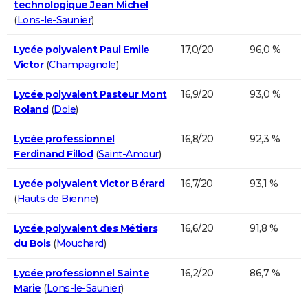
technologique Jean Michel
(
Lons-le-Saunier
)
Lycée polyvalent Paul Emile
17,0/20
96,0 %
Victor
(
Champagnole
)
Lycée polyvalent Pasteur Mont
16,9/20
93,0 %
Roland
(
Dole
)
Lycée professionnel
16,8/20
92,3 %
Ferdinand Fillod
(
Saint-Amour
)
Lycée polyvalent Victor Bérard
16,7/20
93,1 %
(
Hauts de Bienne
)
Lycée polyvalent des Métiers
16,6/20
91,8 %
du Bois
(
Mouchard
)
Lycée professionnel Sainte
16,2/20
86,7 %
Marie
(
Lons-le-Saunier
)