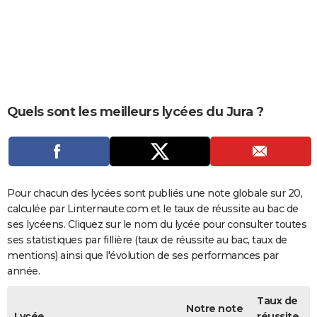
City break
Voyage de noces
Climat
Destinations
Voyage nature
Forum
+
PHOTO
GUIDES D'ACHAT
BONS PLANS
CARTE DE VOEUX
Quels sont les meilleurs lycées du Jura ?
Carte Bonne année
Carte Pâques
Carte de Noël
Carte Saint-Valentin
Carte d'anniversaire
DICTIONNAIRE
Biographies
Expressions
Dictionnaire
Citations
Proverbes
PROGRAMME TV
COPAINS D'AVANT
Pour chacun des lycées sont publiés une note globale sur 20,
calculée par Linternaute.com et le taux de réussite au bac de
Se connecter
Collèges
Universités
Service militaire
S'inscrire
Lycées
Primaires
Entreprises
Avis de recherche
AVIS DE DÉCÈS
ses lycéens. Cliquez sur le nom du lycée pour consulter toutes
ses statistiques par fillière (taux de réussite au bac, taux de
FORUM
mentions) ainsi que l'évolution de ses performances par
année.
Lifestyle
Sport
Television
Cinema
Bricolage
Culture
Auto
Voyage
Taux de
Notre note
Lycée
réussite