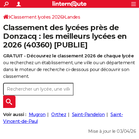
ACTUALITÉS
Connexion
S'inscrire
Classement lycées 2026
Landes
Rechercher
Société
Education
Villes
Politique
Faits Divers
Monde
+
SPORT
Classement des lycées près de
Football
Cyclisme
Forum
Coupe du monde 2026
Tennis
Rugby
CULTURE
Donzacq : les meilleurs lycées en
2026 (40360) [PUBLIE]
TNT
Cinéma
Musique
Programme TV
Streaming
Sorties cinéma
+
FINANCE
GRATUIT - Découvrez le classement 2026 de chaque lycée
Impôts
Immobilier
Banque
Crédit
Retraite
Epargne
Risques naturels par ville
Assurance
AUTO
ou recherchez un établissement, une ville ou un département
Réserver un essai
Berlines
Forum auto
Essais
Citadines
SUV
+
dans le moteur de recherche ci-dessous pour découvrir son
HIGH-TECH
classement.
Meilleur smartphone
Ordinateurs
Guide high-tech
Mobiles
Internet
Jeux vidéo
+
BRICOLAGE
Aménagement intérieur
Cuisine
Jardinage
+
Forum
Extérieur
Salle de bains
Rangement
WEEK-END
Escapades
Expositions
Week-end nature
Guides de France
Patrimoine
Musées
+
LIFESTYLE
Voir aussi :
Mugron
Orthez
Saint-Pandelon
Saint-
Bien-être
Mode
+
Art de vivre
Loisirs
Modes de vie
Vincent-de-Paul
SANTE
Mise à jour le 03/04/26
Guide de la santé
Médicaments
+
Alimentation
Maladies
Sommeil
VOYAGE