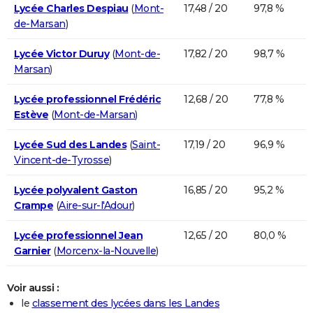
Lycée Charles Despiau
(
Mont-
17,48 / 20
97,8 %
de-Marsan
)
Lycée Victor Duruy
(
Mont-de-
17,82 / 20
98,7 %
Marsan
)
Lycée professionnel Frédéric
12,68 / 20
77,8 %
Estève
(
Mont-de-Marsan
)
Lycée Sud des Landes
(
Saint-
17,19 / 20
96,9 %
Vincent-de-Tyrosse
)
Lycée polyvalent Gaston
16,85 / 20
95,2 %
Crampe
(
Aire-sur-l'Adour
)
Lycée professionnel Jean
12,65 / 20
80,0 %
Garnier
(
Morcenx-la-Nouvelle
)
Voir aussi :
le
classement des lycées dans les Landes