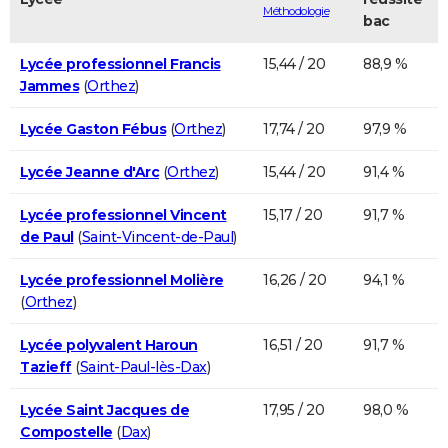
Méthodologie
bac
Lycée professionnel Francis
15,44 / 20
88,9 %
Jammes
(
Orthez
)
Lycée Gaston Fébus
(
Orthez
)
17,74 / 20
97,9 %
Lycée Jeanne d'Arc
(
Orthez
)
15,44 / 20
91,4 %
Lycée professionnel Vincent
15,17 / 20
91,7 %
de Paul
(
Saint-Vincent-de-Paul
)
Lycée professionnel Molière
16,26 / 20
94,1 %
(
Orthez
)
Lycée polyvalent Haroun
16,51 / 20
91,7 %
Tazieff
(
Saint-Paul-lès-Dax
)
Lycée Saint Jacques de
17,95 / 20
98,0 %
Compostelle
(
Dax
)