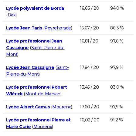
Lycée polyvalent de Borda
16,63 / 20
94,0 %
(
Dax
)
Lycée Jean Taris
(
Peyrehorade
)
15,67 / 20
86,3 %
Lycée professionnel Jean
16,81 / 20
97,6 %
Cassaigne
(
Saint-Pierre-du-
Mont
)
Lycée Jean Cassaigne
(
Saint-
17,84 / 20
97,9 %
Pierre-du-Mont
)
Lycée professionnel Robert
13,45 / 20
83,0 %
Wlérick
(
Mont-de-Marsan
)
Lycée Albert Camus
(
Mourenx
)
17,60 / 20
97,5 %
Lycée professionnel Pierre et
16,02 / 20
91,2 %
Marie Curie
(
Mourenx
)