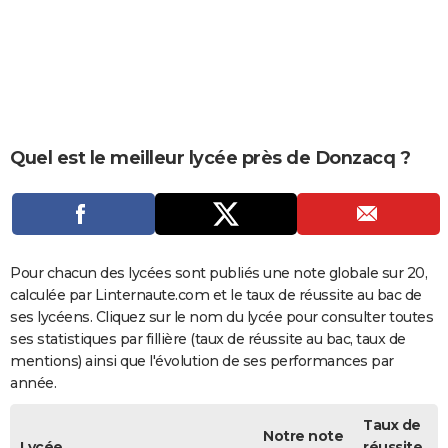
City break
Voyage de noces
Climat
Destinations
Voyage nature
Forum
+
PHOTO
GUIDES D'ACHAT
BONS PLANS
CARTE DE VOEUX
Quel est le meilleur lycée près de Donzacq ?
Carte Bonne année
Carte Pâques
Carte de Noël
Carte Saint-Valentin
Carte d'anniversaire
DICTIONNAIRE
Biographies
Expressions
Dictionnaire
Citations
Proverbes
PROGRAMME TV
COPAINS D'AVANT
Pour chacun des lycées sont publiés une note globale sur 20,
calculée par Linternaute.com et le taux de réussite au bac de
Se connecter
Collèges
Universités
Service militaire
S'inscrire
Lycées
Primaires
Entreprises
Avis de recherche
AVIS DE DÉCÈS
ses lycéens. Cliquez sur le nom du lycée pour consulter toutes
ses statistiques par fillière (taux de réussite au bac, taux de
FORUM
mentions) ainsi que l'évolution de ses performances par
année.
Lifestyle
Sport
Television
Cinema
Bricolage
Culture
Auto
Voyage
Taux de
Notre note
Lycée
réussite