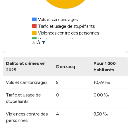
Vols et cambriolages
Trafic et usage de stupéfiants
Violences contre des personnes
Destructions et dégradations
1/2
Escroqueries et fraudes
Délits et crimes en
Pour 1 000
Donzacq
2025
habitants
Vols et cambriolages
5
10,49 ‰
Trafic et usage de
0
0,00 ‰
stupéfiants
Violences contre des
4
8,50 ‰
personnes