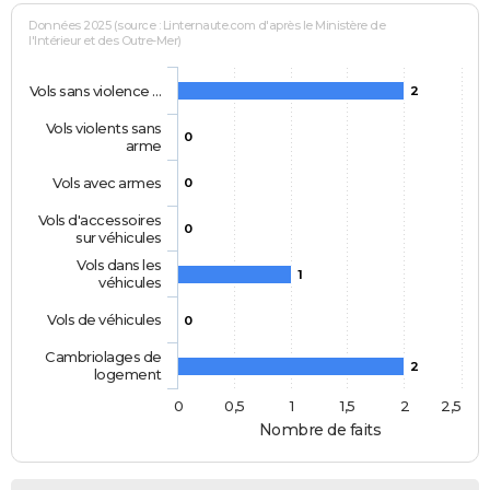
Données 2025 (source : Linternaute.com d'après le Ministère de
l'Intérieur et des Outre-Mer)
Vols sans violence …
2
Vols violents sans
0
arme
Vols avec armes
0
Vols d'accessoires
0
sur véhicules
Vols dans les
1
véhicules
Vols de véhicules
0
Cambriolages de
2
logement
0
0,5
1
1,5
2
2,5
Nombre de faits