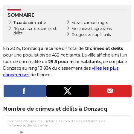
City break
Voyage de noces
Climat
Destinations
Voyage nature
Forum
+
PHOTO
SOMMAIRE
GUIDES D'ACHAT
Taux de criminalité
Vols et cambriolages
Répartition des crimes et
Violences et agressions
BONS PLANS
délits
Drogues et stupéfiants
CARTE DE VOEUX
En 2025, Donzacq a recensé un total de
13 crimes et délits
Carte Bonne année
Carte Pâques
Carte de Noël
Carte Saint-Valentin
Carte d'anniversaire
pour une population de 452 habitants. La ville affiche ainsi un
DICTIONNAIRE
taux de criminalité de
29,5 pour mille habitants
, ce qui place
Biographies
Expressions
Dictionnaire
Citations
Proverbes
Donzacq au rang 13 834 du classement des
villes les plus
PROGRAMME TV
dangereuses
de France.
COPAINS D'AVANT
Se connecter
Collèges
Universités
Service militaire
S'inscrire
Lycées
Primaires
Entreprises
Avis de recherche
AVIS DE DÉCÈS
FORUM
Nombre de crimes et délits à Donzacq
Lifestyle
Sport
Television
Cinema
Bricolage
Culture
Auto
Voyage
Données 2025 (source : Linternaute.com d'après le Ministère de
l'Intérieur et des Outre-Mer)
15