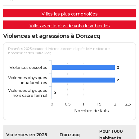
Villes les plus cambriolées
Villes avec le plus de vols de véhicules
Violences et agressions à Donzacq
Données 2025 (source : Linternaute.com d'après le Ministère de
l'Intérieur et des Outre-Mer)
Violences sexuelles
2
Violences physiques
2
intrafamiliales
Violences physiques
0
hors cadre familial
0
0,5
1
1,5
2
2,5
Nombre de faits
Pour 1 000
Violences en 2025
Donzacq
habitants