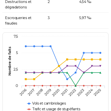
Destructions et
2
4,54 ‰
dégradations
Escroqueries et
3
5,97 ‰
fraudes
7,5
Nombre de faits
5
2,5
0
2018
2023
2020
2025
2017
2022
2019
2024
2016
2021
Vols et cambriolages
Trafic et usage de stupéfiants