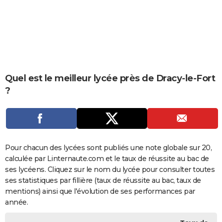
City break
Voyage de noces
Climat
Destinations
Voyage nature
Forum
+
PHOTO
GUIDES D'ACHAT
BONS PLANS
CARTE DE VOEUX
Quel est le meilleur lycée près de Dracy-le-Fort
?
Carte Bonne année
Carte Pâques
Carte de Noël
Carte Saint-Valentin
Carte d'anniversaire
DICTIONNAIRE
Biographies
Expressions
Dictionnaire
Citations
Proverbes
PROGRAMME TV
COPAINS D'AVANT
Pour chacun des lycées sont publiés une note globale sur 20,
Se connecter
Collèges
Universités
Service militaire
S'inscrire
Lycées
Primaires
Entreprises
Avis de recherche
AVIS DE DÉCÈS
calculée par Linternaute.com et le taux de réussite au bac de
ses lycéens. Cliquez sur le nom du lycée pour consulter toutes
FORUM
ses statistiques par fillière (taux de réussite au bac, taux de
Lifestyle
Sport
Television
Cinema
Bricolage
Culture
Auto
Voyage
mentions) ainsi que l'évolution de ses performances par
année.