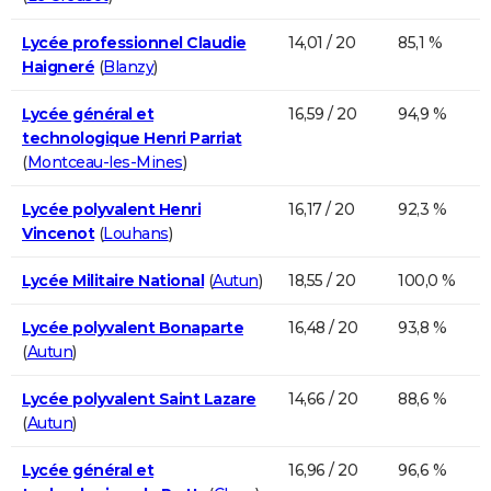
Lycée professionnel Claudie
14,01 / 20
85,1 %
Haigneré
(
Blanzy
)
Lycée général et
16,59 / 20
94,9 %
technologique Henri Parriat
(
Montceau-les-Mines
)
Lycée polyvalent Henri
16,17 / 20
92,3 %
Vincenot
(
Louhans
)
Lycée Militaire National
(
Autun
)
18,55 / 20
100,0 %
Lycée polyvalent Bonaparte
16,48 / 20
93,8 %
(
Autun
)
Lycée polyvalent Saint Lazare
14,66 / 20
88,6 %
(
Autun
)
Lycée général et
16,96 / 20
96,6 %