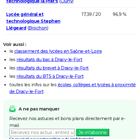
technologique la Prat's
(
Cluny
)
Lycée général et
17,39 / 20
96,9 %
technologique Stephen
Liégeard
(
Brochon
)
Voir aussi :
le
classement des lycées en Saône-et-Loire
les
résultats du bac à Dracy-le-Fort
les
résultats du brevet à Dracy-le-Fort
les
résultats du BTS à Dracy-le-Fort
toutes les infos sur les
écoles, collèges et lycées à proximité
de Dracy-le-Fort
A ne pas manquer
Recevez nos astuces et bons plans directement par e-
mail.
Je m'abonne