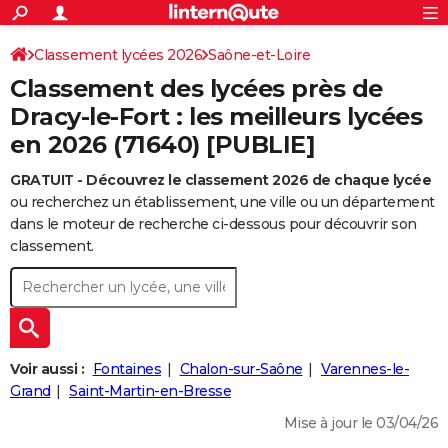
ACTUALITÉS
Connexion
S'inscrire
Classement lycées 2026
Saône-et-Loire
Rechercher
Société
Education
Villes
Politique
Faits Divers
Monde
+
SPORT
Classement des lycées près de
Football
Cyclisme
Forum
Coupe du monde 2026
Tennis
Rugby
CULTURE
Dracy-le-Fort : les meilleurs lycées
en 2026 (71640) [PUBLIE]
TNT
Cinéma
Musique
Programme TV
Streaming
Sorties cinéma
+
FINANCE
GRATUIT - Découvrez le classement 2026 de chaque lycée
Impôts
Immobilier
Banque
Crédit
Retraite
Epargne
Risques naturels par ville
Assurance
AUTO
ou recherchez un établissement, une ville ou un département
Réserver un essai
Berlines
Forum auto
Essais
Citadines
SUV
+
dans le moteur de recherche ci-dessous pour découvrir son
HIGH-TECH
classement.
Meilleur smartphone
Ordinateurs
Guide high-tech
Mobiles
Internet
Jeux vidéo
+
BRICOLAGE
Aménagement intérieur
Cuisine
Jardinage
+
Forum
Extérieur
Salle de bains
Rangement
WEEK-END
Escapades
Expositions
Week-end nature
Guides de France
Patrimoine
Musées
+
LIFESTYLE
Voir aussi :
Fontaines
Chalon-sur-Saône
Varennes-le-
Bien-être
Mode
+
Art de vivre
Loisirs
Modes de vie
Grand
Saint-Martin-en-Bresse
SANTE
Mise à jour le 03/04/26
Guide de la santé
Médicaments
+
Alimentation
Maladies
Sommeil
VOYAGE