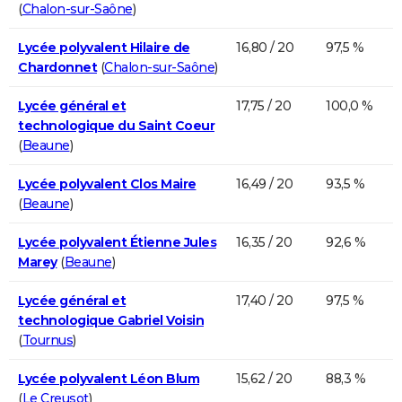
(
Chalon-sur-Saône
)
Lycée polyvalent Hilaire de
16,80 / 20
97,5 %
Chardonnet
(
Chalon-sur-Saône
)
Lycée général et
17,75 / 20
100,0 %
technologique du Saint Coeur
(
Beaune
)
Lycée polyvalent Clos Maire
16,49 / 20
93,5 %
(
Beaune
)
Lycée polyvalent Étienne Jules
16,35 / 20
92,6 %
Marey
(
Beaune
)
Lycée général et
17,40 / 20
97,5 %
technologique Gabriel Voisin
(
Tournus
)
Lycée polyvalent Léon Blum
15,62 / 20
88,3 %
(
Le Creusot
)