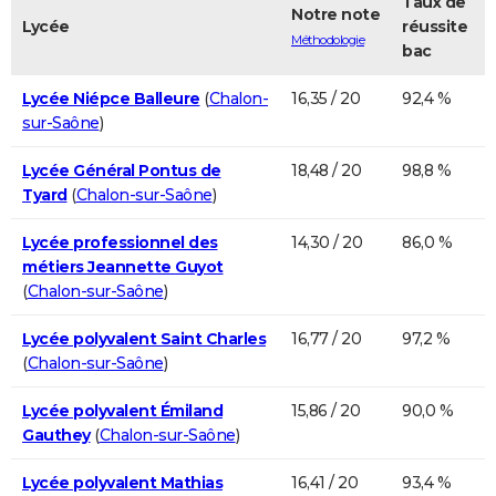
Taux de
Notre note
Lycée
réussite
Méthodologie
bac
Lycée Niépce Balleure
(
Chalon-
16,35 / 20
92,4 %
sur-Saône
)
Lycée Général Pontus de
18,48 / 20
98,8 %
Tyard
(
Chalon-sur-Saône
)
Lycée professionnel des
14,30 / 20
86,0 %
métiers Jeannette Guyot
(
Chalon-sur-Saône
)
Lycée polyvalent Saint Charles
16,77 / 20
97,2 %
(
Chalon-sur-Saône
)
Lycée polyvalent Émiland
15,86 / 20
90,0 %
Gauthey
(
Chalon-sur-Saône
)
Lycée polyvalent Mathias
16,41 / 20
93,4 %